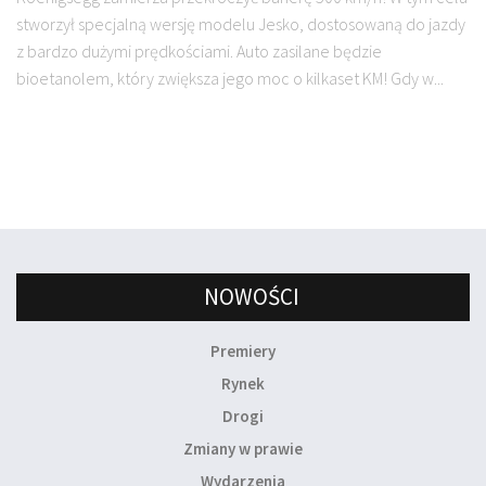
stworzył specjalną wersję modelu Jesko, dostosowaną do jazdy
z bardzo dużymi prędkościami. Auto zasilane będzie
bioetanolem, który zwiększa jego moc o kilkaset KM! Gdy w...
NOWOŚCI
Premiery
Rynek
Drogi
Zmiany w prawie
Wydarzenia