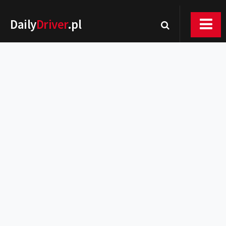
Daily
Driver
.pl
Nowości
Premiery
Rynek
Drogi
Zmiany w prawie
Wydarzenia
MOTORsport
Testy
Porady
Zakup i eksploatacja