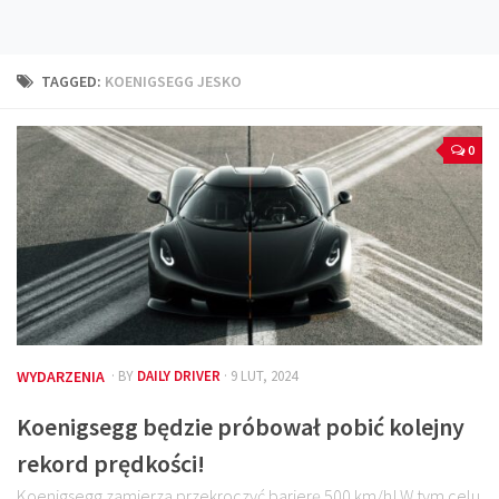
Technika
Prawo
TAGGED:
KOENIGSEGG JESKO
Technika jazdy
Oświetlenie
0
Kalkulatory
Przelicznik mocy
Auto z niemiec
Galerie
WYDARZENIA
· BY
DAILY DRIVER
· 9 LUT, 2024
Koenigsegg będzie próbował pobić kolejny
rekord prędkości!
Koenigsegg zamierza przekroczyć barierę 500 km/h! W tym celu