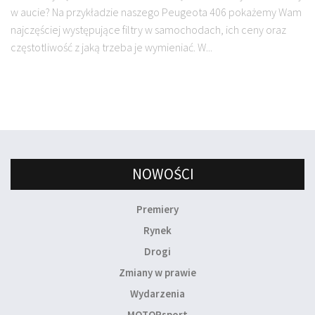
w aucie? Na przykładzie naszego Peugeota 406 pokażemy Wam
najczęściej występujące filtry w samochodach, ich ceny oraz
częstotliwość z jaką trzeba je wymieniać. W...
NOWOŚCI
Premiery
Rynek
Drogi
Zmiany w prawie
Wydarzenia
MOTORsport