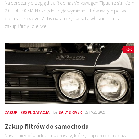
Na coroczny przegląd trafił do nas Volkswagen Tiguan z silnikiem
2.0 TDI 140 KM. Niezbędna była wymiana filtrów (w tym paliwa) i
oleju silnikowego. Żeby ograniczyć koszty, właściciel auta
zakupił filtry i olej we...
0
ZAKUP I EKSPLOATACJA
· BY
DAILY DRIVER
· 22 PAŹ, 2020
Zakup filtrów do samochodu
Nawet niedoświadczeni kierowcy, którzy dopiero od niedawna