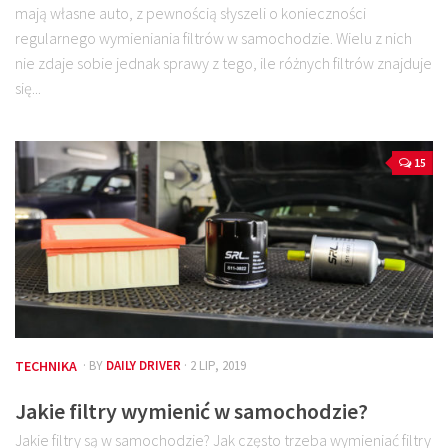
mają własne auto, z pewnością słyszeli o konieczności
regularnego wymieniania filtrów w samochodzie. Wielu z nich
nie zdaje sobie jednak sprawy z tego, ile różnych filtrów znajduje
się...
15
TECHNIKA
· BY
DAILY DRIVER
· 2 LIP, 2019
Jakie filtry wymienić w samochodzie?
Jakie filtry są w samochodzie? Jak często trzeba wymieniać filtry