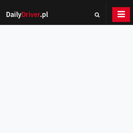
Daily
Driver
.pl
Nowości
Premiery
Rynek
Drogi
Zmiany w prawie
Wydarzenia
MOTORsport
Testy
Porady
Zakup i eksploatacja