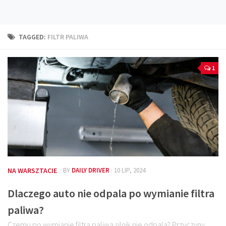
Technika
Prawo
TAGGED:
FILTR PALIWA
Technika jazdy
Oświetlenie
1
Kalkulatory
Przelicznik mocy
Auto z niemiec
Galerie
NA WARSZTACIE
· BY
DAILY DRIVER
· 10 LIP, 2024
Dlaczego auto nie odpala po wymianie filtra
paliwa?
Czemu po wymianie filtra paliwa silnik nie odpala? Przyczyny