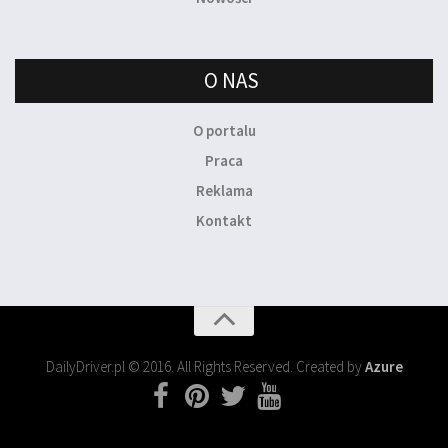
O NAS
O portalu
Praca
Reklama
Kontakt
DailyDriver.pl © 2016. All Rights Reserved. Created by
Azure