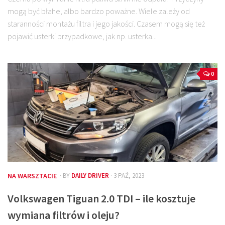
mogą być błahe, albo bardzo poważne. Wiele zależy od
staranności montażu filtra i jego jakości. Czasem mogą się też
pojawić usterki przypadkowe, jak np. usterka...
0
NA WARSZTACIE
· BY
DAILY DRIVER
· 3 PAŹ, 2023
Volkswagen Tiguan 2.0 TDI – ile kosztuje
wymiana filtrów i oleju?