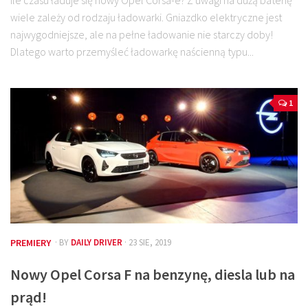
Ile czasu ładuje się nowy Opel Corsa-e? Z uwagi na dużą baterię
wiele zależy od rodzaju ładowarki. Gniazdko elektryczne jest
najwygodniejsze, ale na pełne ładowanie nie starczy doby!
Dlatego warto przemyśleć ładowarkę naścienną typu...
1
PREMIERY
· BY
DAILY DRIVER
· 23 SIE, 2019
Nowy Opel Corsa F na benzynę, diesla lub na
prąd!