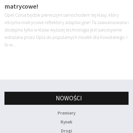
matrycowe!
Opel Corsa będzie pierwszym samochodem tej klasy, który
otrzyma matrycowe reflektory adaptacyjne! Ta zaawansowana i
dostępna tylko w klasie wyższej technologia jest sukcesywnie
wdrażana przez Opla do popularnych modeli dla Kowalskiego. I
to w...
NOWOŚCI
Premiery
Rynek
Drogi