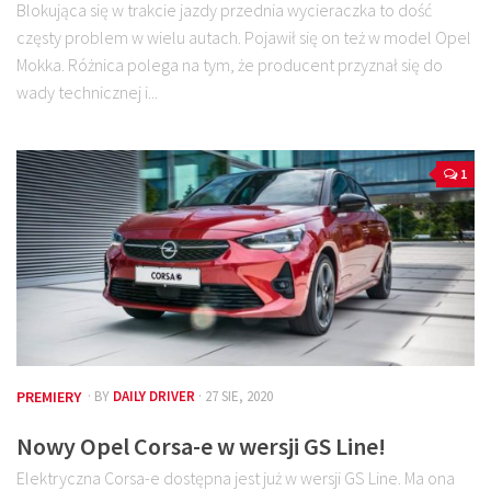
Blokująca się w trakcie jazdy przednia wycieraczka to dość
częsty problem w wielu autach. Pojawił się on też w model Opel
Mokka. Różnica polega na tym, że producent przyznał się do
wady technicznej i...
1
PREMIERY
· BY
DAILY DRIVER
· 27 SIE, 2020
Nowy Opel Corsa-e w wersji GS Line!
Elektryczna Corsa-e dostępna jest już w wersji GS Line. Ma ona