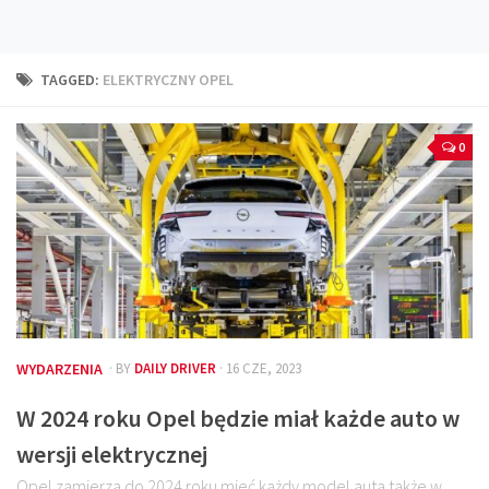
Technika
Prawo
TAGGED:
ELEKTRYCZNY OPEL
Technika jazdy
Oświetlenie
0
Kalkulatory
Przelicznik mocy
Auto z niemiec
Galerie
WYDARZENIA
· BY
DAILY DRIVER
· 16 CZE, 2023
W 2024 roku Opel będzie miał każde auto w
wersji elektrycznej
Opel zamierza do 2024 roku mieć każdy model auta także w