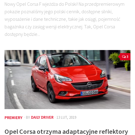
Nowy Opel Corsa F wjeżdża do Polski! Na przedpremierowym
pokazie poznaliśmy jego polski cennik, dostępne silniki,
wyposażenie i dane techniczne, takie jak osiągi, pojemność
bagażnika czy zasięg wersji elektrycznej. Tak, Opel Corsa
dostępny będzie...
3
PREMIERY
· BY
DAILY DRIVER
· 13 LUT, 2019
Opel Corsa otrzyma adaptacyjne reflektory