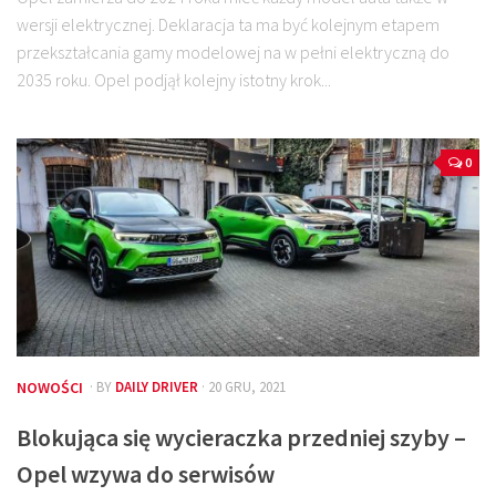
wersji elektrycznej. Deklaracja ta ma być kolejnym etapem
przekształcania gamy modelowej na w pełni elektryczną do
2035 roku. Opel podjął kolejny istotny krok...
0
NOWOŚCI
· BY
DAILY DRIVER
· 20 GRU, 2021
Blokująca się wycieraczka przedniej szyby –
Opel wzywa do serwisów