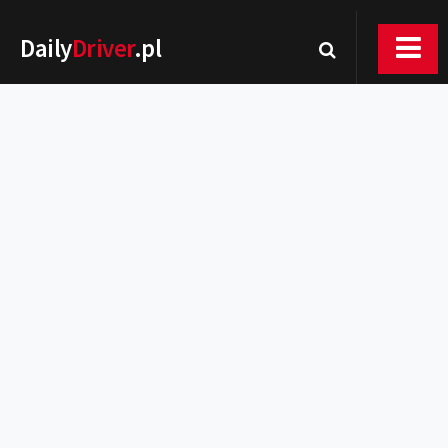
Daily
Driver
.pl
Nowości
Premiery
Rynek
Drogi
Zmiany w prawie
Wydarzenia
MOTORsport
Testy
Porady
Zakup i eksploatacja