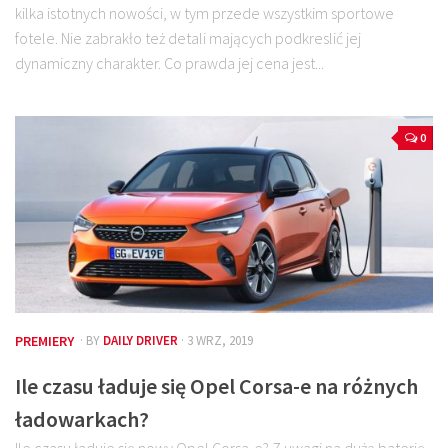
kilka istotnych nowości, w tym przede wszystkim sportowe
fotele. Nie zabrakło też detali mających podkreslić jej
dynamiczny charakter. Co prawda jej cena jest...
0
PREMIERY
· BY
DAILY DRIVER
· 3 WRZ, 2019
Ile czasu ładuje się Opel Corsa-e na różnych
ładowarkach?