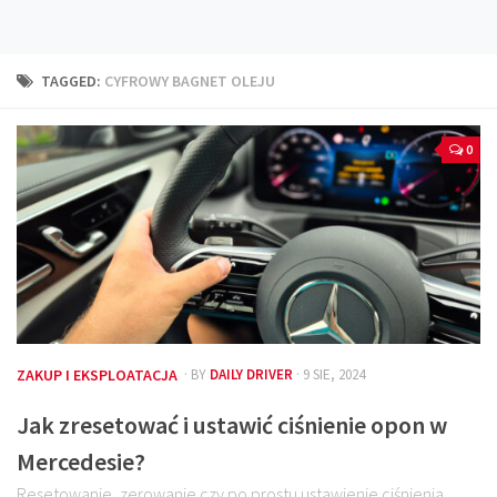
Technika
Prawo
TAGGED:
CYFROWY BAGNET OLEJU
Technika jazdy
Oświetlenie
0
Kalkulatory
Przelicznik mocy
Auto z niemiec
Galerie
ZAKUP I EKSPLOATACJA
· BY
DAILY DRIVER
· 9 SIE, 2024
Jak zresetować i ustawić ciśnienie opon w
Mercedesie?
Resetowanie, zerowanie czy po prostu ustawienie ciśnienia