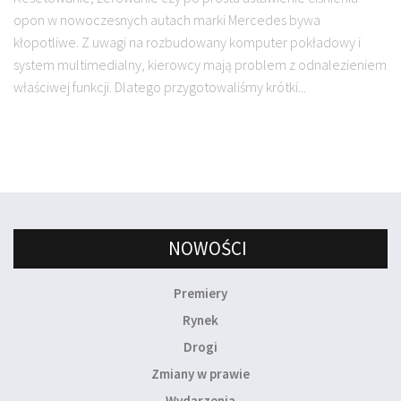
opon w nowoczesnych autach marki Mercedes bywa
kłopotliwe. Z uwagi na rozbudowany komputer pokładowy i
system multimedialny, kierowcy mają problem z odnalezieniem
właściwej funkcji. Dlatego przygotowaliśmy krótki...
NOWOŚCI
Premiery
Rynek
Drogi
Zmiany w prawie
Wydarzenia