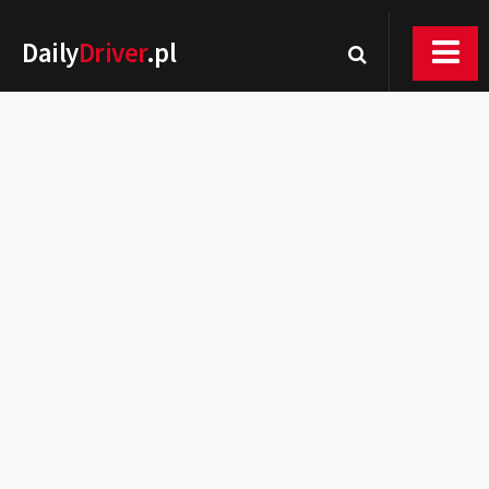
Daily
Driver
.pl
Nowości
Premiery
Rynek
Drogi
Zmiany w prawie
Wydarzenia
MOTORsport
Testy
Porady
Zakup i eksploatacja