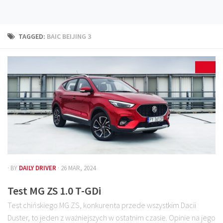
Technika
Prawo
TAGGED:
BAIC BEIJING 3
Technika jazdy
Oświetlenie
15
Kalkulatory
Przelicznik mocy
Auto z niemiec
Galerie
· BY
DAILY DRIVER
· 26 MAR, 2024
Test MG ZS 1.0 T-GDi
Test chińskiego MG ZS, konkurenta przede wszystkim Dacii
Duster, to jeden z ważniejszych w ostatnim czasie. Opinie na jego