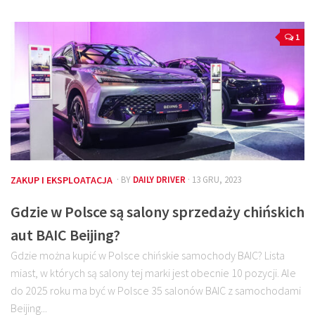
1
ZAKUP I EKSPLOATACJA
· BY
DAILY DRIVER
· 13 GRU, 2023
Gdzie w Polsce są salony sprzedaży chińskich
aut BAIC Beijing?
Gdzie można kupić w Polsce chińskie samochody BAIC? Lista
miast, w których są salony tej marki jest obecnie 10 pozycji. Ale
do 2025 roku ma być w Polsce 35 salonów BAIC z samochodami
Beijing...