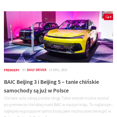
0
PREMIERY
· BY
DAILY DRIVER
· 13 GRU, 2023
BAIC Beijing 3 i Beijing 5 – tanie chińskie
samochody są już w Polsce
Chińskie auta zaleją polskie drogi. Takie wnioski można wysnuć
po premierze chińskiej marki BAIC w naszym kraju. To najtańsze i
najlepiej wyposażone samochody jakie można obecnie kupić w