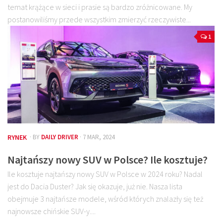
temat krążące w sieci i prasie są bardzo zróżnicowane. My
postanowiliśmy przede wszystkim zmierzyć rzeczywiste...
1
RYNEK
· BY
DAILY DRIVER
· 7 MAR, 2024
Najtańszy nowy SUV w Polsce? Ile kosztuje?
Ile kosztuje najtańszy nowy SUV w Polsce w 2024 roku? Nadal
jest do Dacia Duster? Jak się okazuje, już nie. Nasza lista
obejmuje 3 najtańsze modele, wśród których znalazły się też
najnowsze chińskie SUV-y....