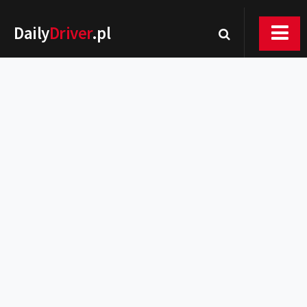
Daily
Driver
.pl
Nowości
Premiery
Rynek
Drogi
Zmiany w prawie
Wydarzenia
MOTORsport
Testy
Porady
Zakup i eksploatacja