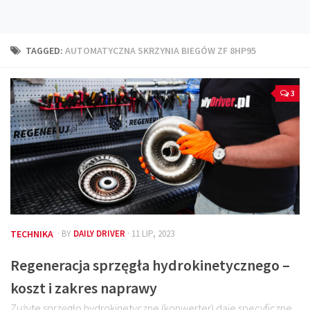
Technika
Prawo
TAGGED:
AUTOMATYCZNA SKRZYNIA BIEGÓW ZF 8HP95
Technika jazdy
Oświetlenie
3
Kalkulatory
Przelicznik mocy
Auto z niemiec
Galerie
TECHNIKA
· BY
DAILY DRIVER
· 11 LIP, 2023
Regeneracja sprzęgła hydrokinetycznego –
koszt i zakres naprawy
Zużyte sprzęgło hydrokinetyczne (konwerter) daje specyficzne