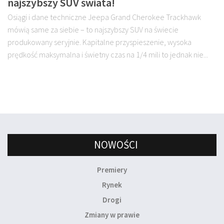
najszybszy SUV świata!
Osiągi i dane techniczne Jeepa Grand Cherokee Trackhawk
mówią same za siebie – to najszybszy SUV na świecie
produkowany seryjnie. Kapitalne przyspieszenie, wysoka
prędkość maksymalna i świetny czas na 1/4 mili to jednak nie...
NOWOŚCI
Premiery
Rynek
Drogi
Zmiany w prawie