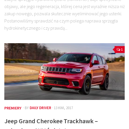
objawy, ale jego regeneracja, której cena jest wyraźnie niższa niż
zakup nowego, pozwala skutecznie wyeliminować jego usterki.
Postanowiliśmy sprawdzić na czym polega naprawa sprzęgła
hydrokinetycznego i czy prawdą...
1
PREMIERY
· BY
DAILY DRIVER
· 13 KWI, 2017
Jeep Grand Cherokee Trackhawk –