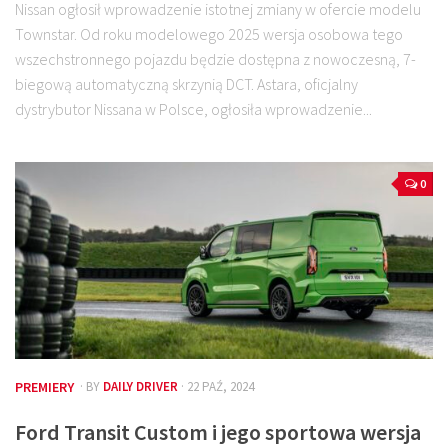
Nissan ogłosił wprowadzenie istotnej zmiany w ofercie modelu
Townstar. Od roku modelowego 2025 wersja osobowa tego
wszechstronnego pojazdu będzie dostępna z nowoczesną, 7-
biegową automatyczną skrzynią DCT. Astara, oficjalny
dystrybutor Nissana w Polsce, ogłosiła wprowadzenie...
0
PREMIERY
· BY
DAILY DRIVER
· 22 PAŹ, 2024
Ford Transit Custom i jego sportowa wersja