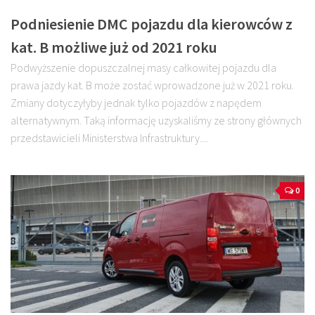
Podniesienie DMC pojazdu dla kierowców z
kat. B możliwe już od 2021 roku
Podwyższenie dopuszczalnej masy całkowitej pojazdu dla
prawa jazdy kat. B może zostać wprowadzone już w 2021 roku.
Zmiany dotyczyłyby jednak tylko pojazdów z napędem
alternatywnym. Taką informację uzyskaliśmy ze strony głównych
przedstawicieli Ministerstwa Infrastruktury....
0