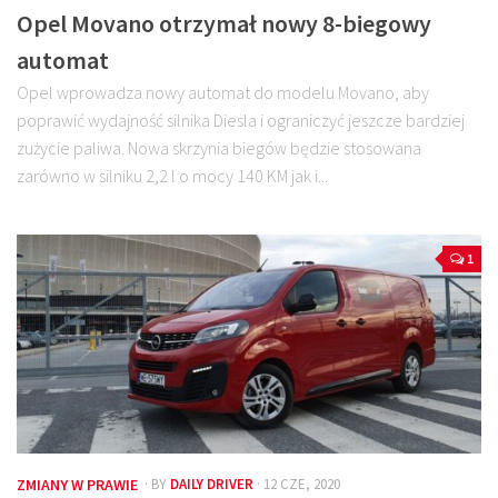
Opel Movano otrzymał nowy 8-biegowy
automat
Opel wprowadza nowy automat do modelu Movano, aby
poprawić wydajność silnika Diesla i ograniczyć jeszcze bardziej
zużycie paliwa. Nowa skrzynia biegów będzie stosowana
zarówno w silniku 2,2 l o mocy 140 KM jak i...
1
ZMIANY W PRAWIE
· BY
DAILY DRIVER
· 12 CZE, 2020