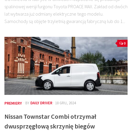
spalinowej wersji furgonu Toyota PROACE MAX. Zakład od dwóch
lat wytwarza już odmiany elektryczne tego modelu.
Samochody są objęte trzyletnią gwarancją fabryczną lub do 1...
0
PREMIERY
· BY
DAILY DRIVER
· 18 GRU, 2024
Nissan Townstar Combi otrzymał
dwusprzęgłową skrzynię biegów