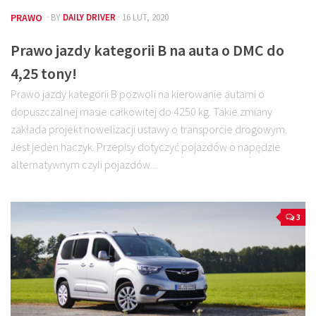
PRAWO
· BY
DAILY DRIVER
· 16 LUT, 2020
Prawo jazdy kategorii B na auta o DMC do
4,25 tony!
Prawo jazdy kategorii B pozwoli na kierowanie autami o
dopuszczalnej masie całkowitej do 4250 kg. Takie zmiany
zakłada projekt nowelizacji ustawy o transporcie drogowym.
Jest jeden haczyk. Przepisy dotyczyć pojazdów o napędzie
alternatywnym czyli pojazdów...
3