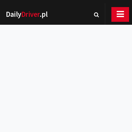
Daily
Driver
.pl
Nowości
Premiery
Rynek
Drogi
Zmiany w prawie
Wydarzenia
MOTORsport
Testy
Porady
Zakup i eksploatacja