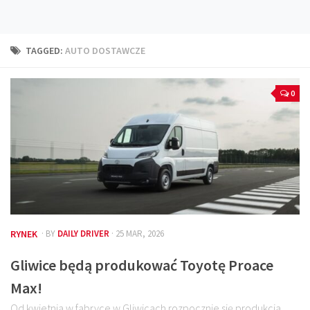
Technika
Prawo
TAGGED:
AUTO DOSTAWCZE
Technika jazdy
Oświetlenie
0
Kalkulatory
Przelicznik mocy
Auto z niemiec
Galerie
RYNEK
· BY
DAILY DRIVER
· 25 MAR, 2026
Gliwice będą produkować Toyotę Proace
Max!
Od kwietnia w fabryce w Gliwicach rozpocznie się produkcja