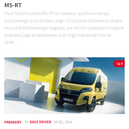
MS-RT
Ford Transit Custom MS-RT to ciekawa, sportowa wersja
popularnego auta dostawczego. Co prawda odmiana ta skupia
się wokół efektownego wyglądu, ale ma też rozwiązania mające
poprawić jego prowadzenia, a do tego naprawdę mocne
silniki....
0
PREMIERY
· BY
DAILY DRIVER
· 26 SIE, 2024