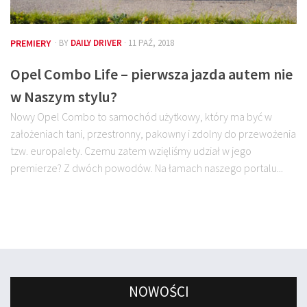
PREMIERY
· BY
DAILY DRIVER
· 11 PAŹ, 2018
Opel Combo Life – pierwsza jazda autem nie
w Naszym stylu?
Nowy Opel Combo to samochód użytkowy, który ma być w
założeniach tani, przestronny, pakowny i zdolny do przewożenia
tzw. europalety. Czemu zatem wzięliśmy udział w jego
premierze? Z dwóch powodów. Na łamach naszego portalu...
NOWOŚCI