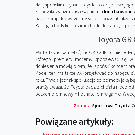
Na japońskim rynku Toyota oferuje swojego
zmodyfikowanym zawieszeniem,
dodatkowo us
bazie kompaktowego crossovera powstał także sa
Racing, a body kit do samochodu dostarczyła polsk
Toyota GR 
Warto także pamiętać, że GR C-HR to nie jedy
którego premiery możemy spodziewać się w naj
doniesienia mówią o tym, że japoński koncern pr
Model ten ma także wykorzystywać do napędu siln
roku. Trwają jednak spekulacje co do mocy jaką bę
branży uważa, że Toyota będzie chciała nieco osł
bezkompromisowym hot hatchem w gamie. Więcej na
Zobacz:
Sportowa Toyota Co
Powiązane artykuły: