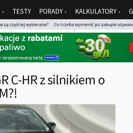
TESTY
PORADY
KALKULATORY
G
 są częściej wybierane?
Co trzeba wymienić po zakupie używan
R C-HR z silnikiem o
M?!