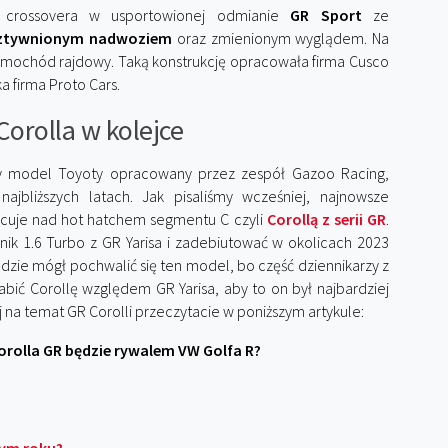
 crossovera w usportowionej odmianie
GR Sport
ze
ztywnionym nadwoziem
oraz zmienionym wyglądem. Na
mochód rajdowy. Taką konstrukcję opracowała firma Cusco
a firma Proto Cars.
Corolla w kolejce
ny model Toyoty opracowany przez zespół Gazoo Racing,
bliższych latach. Jak pisaliśmy wcześniej, najnowsze
acuje nad hot hatchem segmentu C czyli
Corollą z serii GR
.
ik 1.6 Turbo z GR Yarisa i zadebiutować w okolicach 2023
dzie mógł pochwalić się ten model, bo część dziennikarzy z
abić Corollę względem GR Yarisa, aby to on był najbardziej
 temat GR Corolli przeczytacie w poniższym artykule:
rolla GR będzie rywalem VW Golfa R?