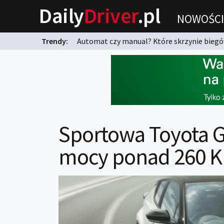
Daily
Driver
.pl
NOWOŚCI
Trendy:
Automat czy manual? Które skrzynie biegów
karnych?
Sportowa Toyota G
mocy ponad 260 K