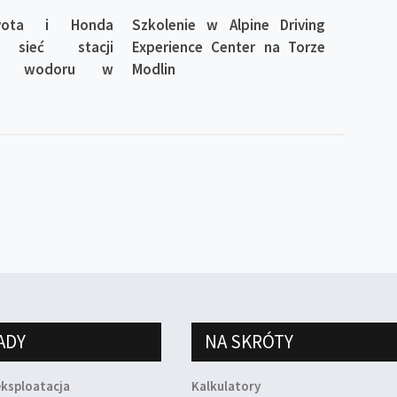
oyota i Honda
Szkolenie w Alpine Driving
ą sieć stacji
Experience Center na Torze
nia wodoru w
Modlin
ADY
NA SKRÓTY
eksploatacja
Kalkulatory