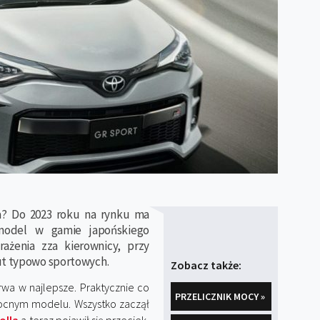
sa? Do 2023 roku na rynku ma
model w gamie japońskiego
ażenia zza kierownicy, przy
ut typowo sportowych.
Zobacz także:
rwa w najlepsze. Praktycznie co
PRZELICZNIK MOCY »
mocnym modelu. Wszystko zaczął