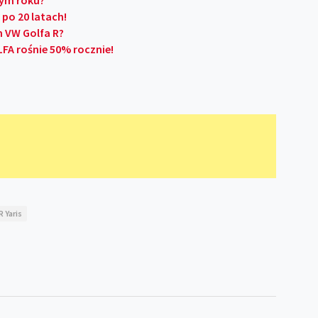
tym roku?
 po 20 latach!
 VW Golfa R?
FA rośnie 50% rocznie!
 Yaris