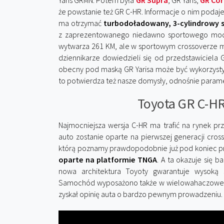
Yaris GRMN. Potem była
GR Supra
, GR Yaris,
GR Cor
że powstanie też GR C-HR. Informacje o nim podaj
ma otrzymać
turbodoładowany, 3-cylindrowy si
z zaprezentowanego niedawno sportowego mo
wytwarza 261 KM, ale w sportowym crossoverze m
dziennikarze dowiedzieli się od przedstawiciel
obecny pod maską GR Yarisa może być wykorzyst
to potwierdza też nasze domysły, odnośnie parame
Toyota GR C-HR
Najmocniejsza wersja C-HR ma trafić na rynek pr
auto zostanie oparte na pierwszej generacji cro
którą poznamy prawdopodobnie już pod koniec prz
oparte na platformie TNGA
. A ta okazuje się
nowa architektura Toyoty gwarantuje wysoką s
Samochód wyposażono także w wielowahaczowe zawi
zyskał opinię auta o bardzo pewnym prowadzeniu.