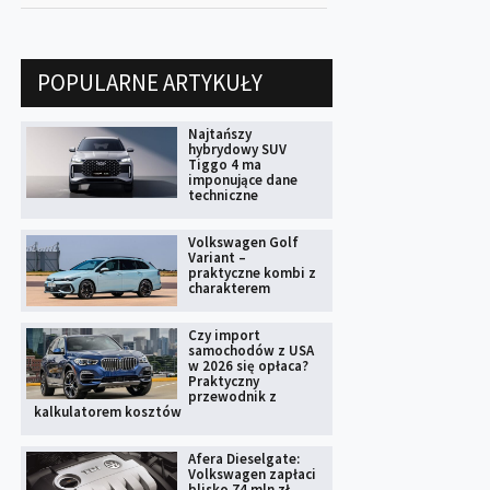
POPULARNE ARTYKUŁY
Najtańszy
hybrydowy SUV
Tiggo 4 ma
imponujące dane
techniczne
Volkswagen Golf
Variant –
praktyczne kombi z
charakterem
Czy import
samochodów z USA
w 2026 się opłaca?
Praktyczny
przewodnik z
kalkulatorem kosztów
Afera Dieselgate:
Volkswagen zapłaci
blisko 74 mln zł