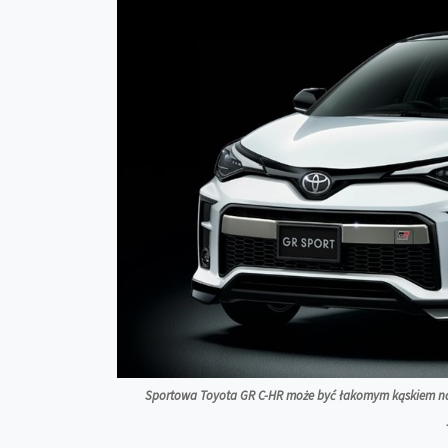
Sportowa Toyota GR C-HR może być łakomym kąskiem na 