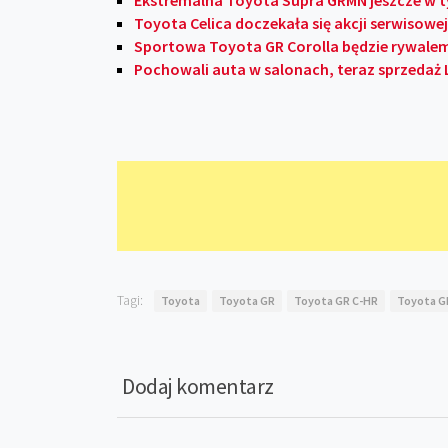
Ekstremalna Toyota Supra GRMN jeszcze w 
Toyota Celica doczekała się akcji serwisowej
Sportowa Toyota GR Corolla będzie rywalem
Pochowali auta w salonach, teraz sprzedaż L
Tagi:
Toyota
Toyota GR
Toyota GR C-HR
Toyota GR
Dodaj komentarz