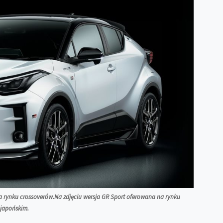
rynku crossoverów.Na zdjęciu wersja GR Sport oferowana na rynku
japońskim.