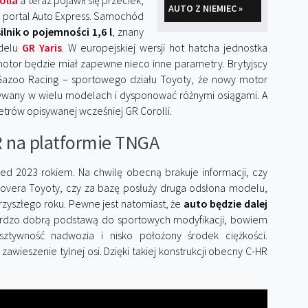
olla
a teraz pojawił się przeciek,
AUTO Z NIEMIEC »
e portal Auto Express. Samochód
lnik o pojemności 1,6 l
, znany
delu
GR Yaris
. W europejskiej wersji hot hatcha jednostka
otor będzie miał zapewne nieco inne parametry. Brytyjscy
a Gazoo Racing – sportowego działu Toyoty, że nowy motor
ywany w wielu modelach i dysponować różnymi osiągami. A
trów opisywanej wcześniej GR Corolli.
 na platformie TNGA
zed 2023 rokiem. Na chwilę obecną brakuje informacji, czy
ssovera Toyoty, czy za bazę posłuży druga odsłona modelu,
yszłego roku. Pewne jest natomiast, że
auto będzie dalej
 bardzo dobrą podstawą do sportowych modyfikacji, bowiem
ztywność nadwozia i nisko położony środek ciężkości.
eszenie tylnej osi. Dzięki takiej konstrukcji obecny C-HR