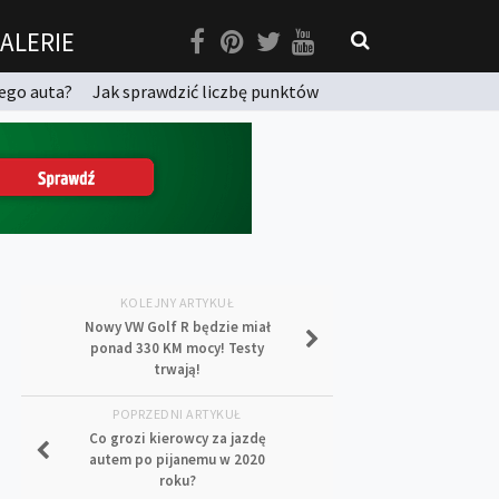
ALERIE
ego auta?
Jak sprawdzić liczbę punktów
KOLEJNY ARTYKUŁ
Nowy VW Golf R będzie miał
ponad 330 KM mocy! Testy
trwają!
POPRZEDNI ARTYKUŁ
Co grozi kierowcy za jazdę
autem po pijanemu w 2020
roku?