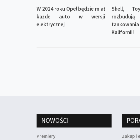
W 2024 roku Opel będzie miał
Shell, T
każde auto w wersji
rozbuduj
elektrycznej
tankowa
Kalifornii!
NOWOŚCI
POR
Premiery
Zakup i 