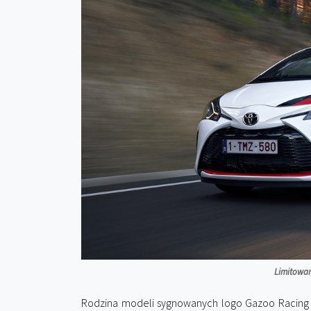
Limitowan
Rodzina modeli sygnowanych logo Gazoo Racing c