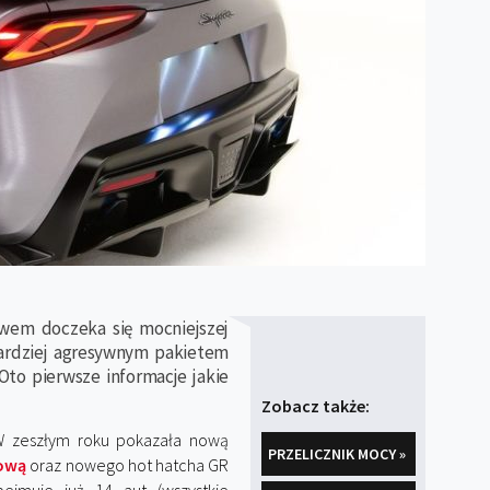
awem doczeka się mocniejszej
bardziej agresywnym pakietem
Oto pierwsze informacje jakie
Zobacz także:
 W zeszłym roku pokazała nową
PRZELICZNIK MOCY »
rową
oraz nowego hot hatcha GR