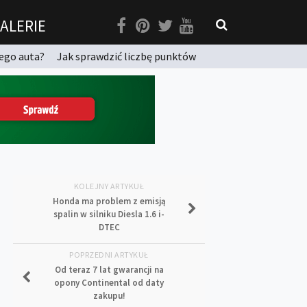
ALERIE
ego auta?
Jak sprawdzić liczbę punktów
KOLEJNY ARTYKUŁ
Honda ma problem z emisją
spalin w silniku Diesla 1.6 i-
DTEC
POPRZEDNI ARTYKUŁ
Od teraz 7 lat gwarancji na
opony Continental od daty
zakupu!