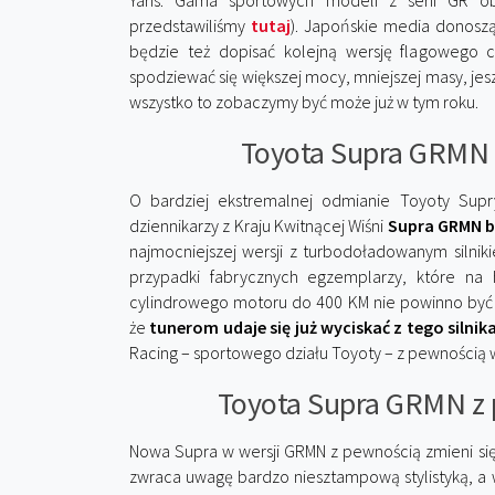
Yaris. Gama sportowych modeli z serii GR ob
przedstawiliśmy
tutaj
). Japońskie media donoszą,
będzie też dopisać kolejną wersję flagoweg
spodziewać się większej mocy, mniejszej masy, jes
wszystko to zobaczymy być może już w tym roku.
Toyota Supra GRMN 
O bardziej ekstremalnej odmianie Toyoty Supr
dziennikarzy z Kraju Kwitnącej Wiśni
Supra GRMN b
najmocniejszej wersji z turbodoładowanym silnik
przypadki fabrycznych egzemplarzy, które na 
cylindrowego motoru do 400 KM nie powinno być 
że
tunerom udaje się już wyciskać z tego silnik
Racing – sportowego działu Toyoty – z pewnością 
Toyota Supra GRMN z
Nowa Supra w wersji GRMN z pewnością zmieni się
zwraca uwagę bardzo niesztampową stylistyką, a