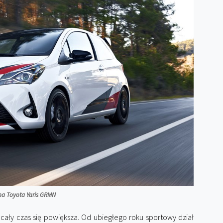
a Toyota Yaris GRMN
ały czas się powiększa. Od ubiegłego roku sportowy dział