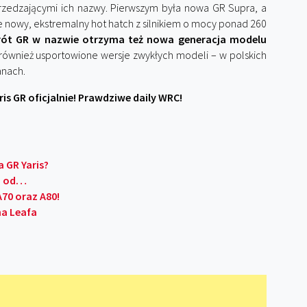
rzedzającymi ich nazwy. Pierwszym była nowa GR Supra, a
nie nowy, ekstremalny hot hatch z silnikiem o mocy ponad 260
rót GR w nazwie otrzyma też nowa generacja modelu
również usportowione wersje zwykłych modeli – w polskich
anach.
s GR oficjalnie! Prawdziwe daily WRC!
 GR Yaris?
KM od…
70 oraz A80!
na Leafa