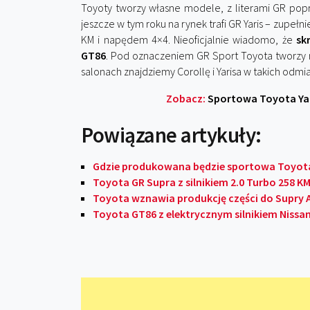
Toyoty tworzy własne modele, z literami GR pop
jeszcze w tym roku na rynek trafi GR Yaris – zupeł
KM i napędem 4×4. Nieoficjalnie wiadomo, że
sk
GT86
. Pod oznaczeniem GR Sport Toyota tworzy 
salonach znajdziemy Corollę i Yarisa w takich odmi
Zobacz:
Sportowa Toyota Yari
Powiązane artykuły:
Gdzie produkowana będzie sportowa Toyota
Toyota GR Supra z silnikiem 2.0 Turbo 258 
Toyota wznawia produkcję części do Supry A
Toyota GT86 z elektrycznym silnikiem Nissa