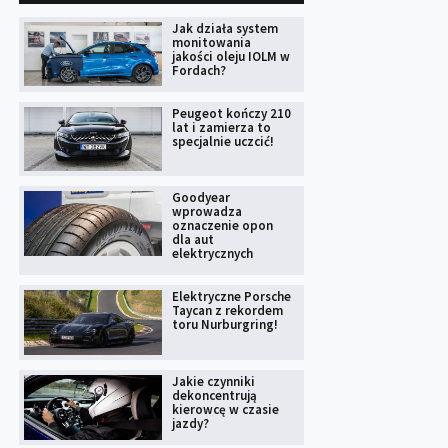
Jak działa system
monitowania
jakości oleju IOLM w
Fordach?
Peugeot kończy 210
lat i zamierza to
specjalnie uczcić!
Goodyear
wprowadza
oznaczenie opon
dla aut
elektrycznych
Elektryczne Porsche
Taycan z rekordem
toru Nurburgring!
Jakie czynniki
dekoncentrują
kierowcę w czasie
jazdy?