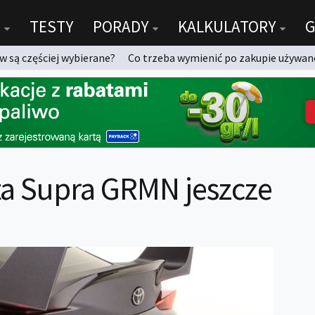
TESTY
PORADY
KALKULATORY
G
 są częściej wybierane?
Co trzeba wymienić po zakupie używan
a Supra GRMN jeszcze