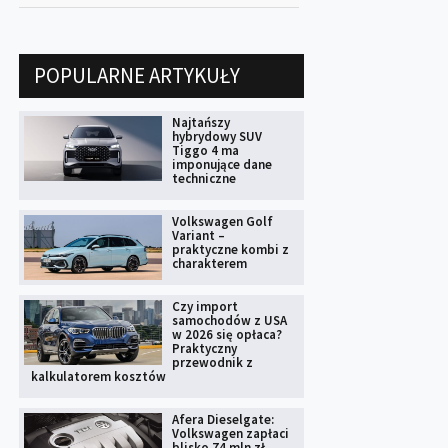
POPULARNE ARTYKUŁY
Najtańszy
hybrydowy SUV
Tiggo 4 ma
imponujące dane
techniczne
Volkswagen Golf
Variant –
praktyczne kombi z
charakterem
Czy import
samochodów z USA
w 2026 się opłaca?
Praktyczny
przewodnik z
kalkulatorem kosztów
Afera Dieselgate:
Volkswagen zapłaci
blisko 74 mln zł