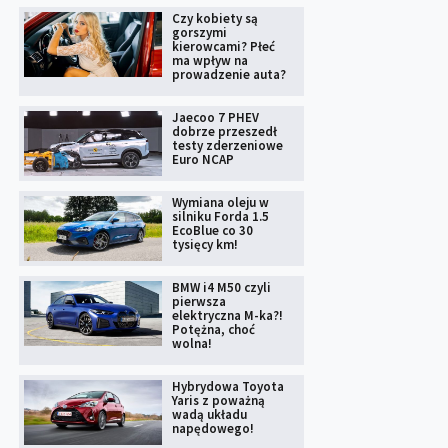
Czy kobiety są
gorszymi
kierowcami? Płeć
ma wpływ na
prowadzenie auta?
Jaecoo 7 PHEV
dobrze przeszedł
testy zderzeniowe
Euro NCAP
Wymiana oleju w
silniku Forda 1.5
EcoBlue co 30
tysięcy km!
BMW i4 M50 czyli
pierwsza
elektryczna M-ka?!
Potężna, choć
wolna!
Hybrydowa Toyota
Yaris z poważną
wadą układu
napędowego!