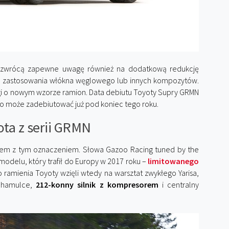
N zwrócą zapewne uwagę również na dodatkową redukcję
go zastosowania włókna węglowego lub innych kompozytów.
gi o nowym wzorze ramion. Data debiutu Toyoty Supry GRMN
to może zadebiutować już pod koniec tego roku.
ta z serii GRMN
em z tym oznaczeniem. Słowa Gazoo Racing tuned by the
modelu, który trafił do Europy w 2017 roku –
limitowanego
 ramienia Toyoty wzięli wtedy na warsztat zwykłego Yarisa,
e hamulce,
212-konny silnik z kompresorem
i centralny