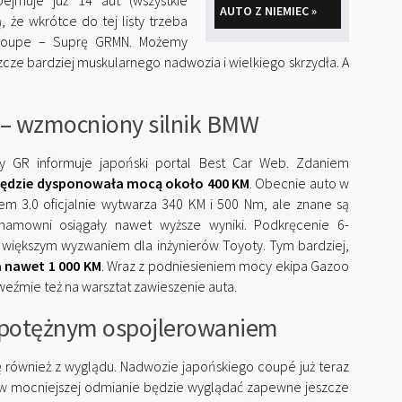
ejmuje już 14 aut (wszystkie
AUTO Z NIEMIEC »
 że wkrótce do tej listy trzeba
o coupe – Suprę GRMN. Możemy
zcze bardziej muskularnego nadwozia i wielkiego skrzydła. A
– wzmocniony silnik BMW
y GR informuje japoński portal Best Car Web. Zdaniem
ędzie dysponowała mocą około 400 KM
. Obecnie auto w
iem 3.0 oficjalnie wytwarza 340 KM i 500 Nm, ale znane są
hamowni osiągały nawet wyższe wyniki. Podkręcenie 6-
większym wyzwaniem dla inżynierów Toyoty. Tym bardziej,
a nawet 1 000 KM
. Wraz z podniesieniem mocy ekipa Gazoo
weźmie też na warsztat zawieszenie auta.
 potężnym ospojlerowaniem
 również z wyglądu. Nadwozie japońskiego coupé już teraz
 w mocniejszej odmianie będzie wyglądać zapewne jeszcze