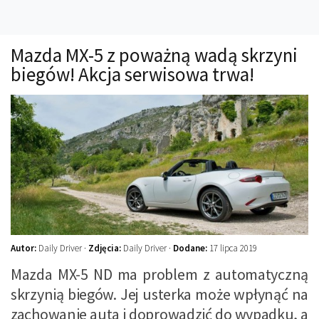
Technika
Prawo
Mazda MX-5 z poważną wadą skrzyni
Technika jazdy
biegów! Akcja serwisowa trwa!
Oświetlenie
Kalkulatory
Przelicznik mocy
Auto z niemiec
Galerie
Autor:
Daily Driver ·
Zdjęcia:
Daily Driver ·
Dodane:
17 lipca 2019
Mazda MX-5 ND ma problem z automatyczną
skrzynią biegów. Jej usterka może wpłynąć na
zachowanie auta i doprowadzić do wypadku, a