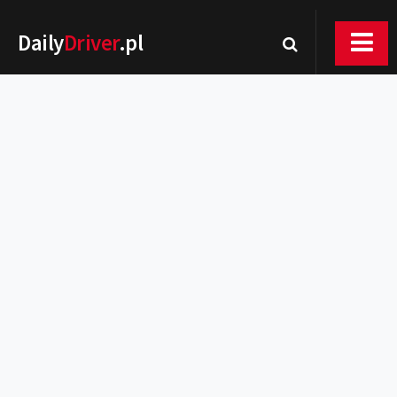
Daily
Driver
.pl
Nowości
Premiery
Rynek
Drogi
Zmiany w prawie
Wydarzenia
MOTORsport
Testy
Porady
Zakup i eksploatacja