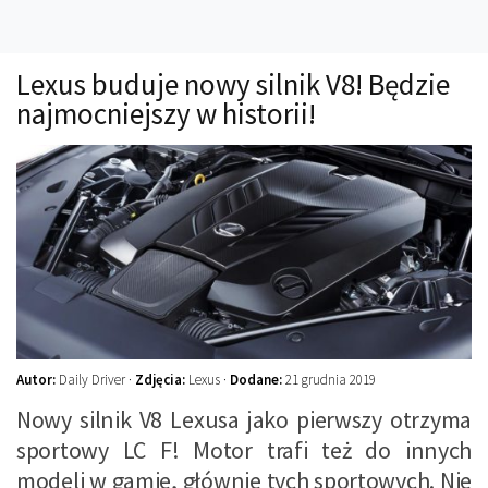
Technika
Prawo
Lexus buduje nowy silnik V8! Będzie
Technika jazdy
najmocniejszy w historii!
Oświetlenie
Kalkulatory
Przelicznik mocy
Auto z niemiec
Galerie
Autor:
Daily Driver ·
Zdjęcia:
Lexus ·
Dodane:
21 grudnia 2019
Nowy silnik V8 Lexusa jako pierwszy otrzyma
sportowy LC F! Motor trafi też do innych
modeli w gamie, głównie tych sportowych. Nie