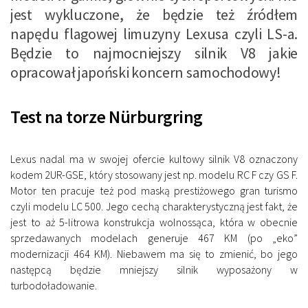
jest wykluczone, że będzie też źródłem
napędu flagowej limuzyny Lexusa czyli LS-a.
Będzie to najmocniejszy silnik V8 jakie
opracował japoński koncern samochodowy!
Test na torze Nürburgring
Lexus nadal ma w swojej ofercie kultowy silnik V8 oznaczony
kodem 2UR-GSE, który stosowany jest np. modelu RC F czy GS F.
Motor ten pracuje też pod maską prestiżowego gran turismo
czyli modelu LC 500. Jego cechą charakterystyczną jest fakt, że
jest to aż 5-litrowa konstrukcja wolnossąca, która w obecnie
sprzedawanych modelach generuje 467 KM (po „eko”
modernizacji 464 KM). Niebawem ma się to zmienić, bo jego
następcą będzie mniejszy silnik wyposażony w
turbodoładowanie.