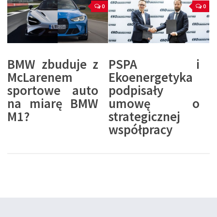
0
0
BMW zbuduje z
PSPA i
McLarenem
Ekoenergetyka
sportowe auto
podpisały
na miarę BMW
umowę o
M1?
strategicznej
współpracy