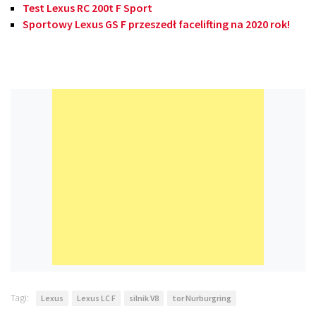
Test Lexus RC 200t F Sport
Sportowy Lexus GS F przeszedł facelifting na 2020 rok!
Tagi:
Lexus
Lexus LC F
silnik V8
tor Nurburgring