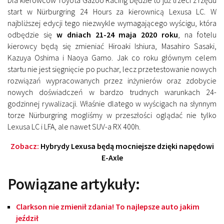
Dla kierowców Toyota Gazoo Racing będzie to już trzeci z rzędu
start w Nürburgring 24 Hours za kierownicą Lexusa LC. W
najbliższej edycji tego niezwykle wymagającego wyścigu, która
odbędzie się
w dniach 21-24 maja 2020 roku
, na fotelu
kierowcy będą się zmieniać Hiroaki Ishiura, Masahiro Sasaki,
Kazuya Oshima i Naoya Gamo. Jak co roku głównym celem
startu nie jest sięgnięcie po puchar, lecz przetestowanie nowych
rozwiązań wypracowanych przez inżynierów oraz zdobycie
nowych doświadczeń w bardzo trudnych warunkach 24-
godzinnej rywalizacji. Właśnie dlatego w wyścigach na słynnym
torze Nürburgring mogliśmy w przeszłości oglądać nie tylko
Lexusa LC i LFA, ale nawet SUV-a RX 400h.
Zobacz:
Hybrydy Lexusa będą mocniejsze dzięki napędowi
E-Axle
Powiązane artykuły:
Clarkson nie zmienił zdania! To najlepsze auto jakim
jeździł