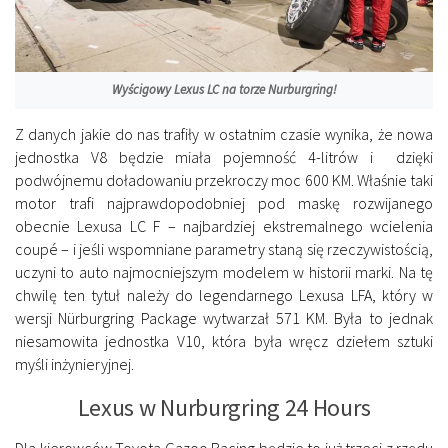
Wyścigowy Lexus LC na torze Nurburgring!
Z danych jakie do nas trafiły w ostatnim czasie wynika, że nowa
jednostka V8 będzie miała pojemność 4-litrów i dzięki
podwójnemu doładowaniu przekroczy moc 600 KM. Właśnie taki
motor trafi najprawdopodobniej pod maskę rozwijanego
obecnie Lexusa LC F – najbardziej ekstremalnego wcielenia
coupé – i jeśli wspomniane parametry staną się rzeczywistością,
uczyni to auto najmocniejszym modelem w historii marki. Na tę
chwilę ten tytuł należy do legendarnego Lexusa LFA, który w
wersji Nürburgring Package wytwarzał 571 KM. Była to jednak
niesamowita jednostka V10, która była wręcz dziełem sztuki
myśli inżynieryjnej.
Lexus w Nurburgring 24 Hours