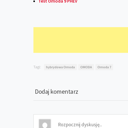
Test Omoda 9 PHEV
Tagi:
hybrydowa Omoda
OMODA
Omoda 7
Dodaj komentarz