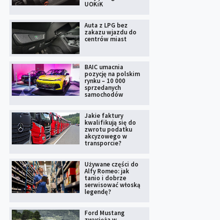
UOKiK
Auta z LPG bez
zakazu wjazdu do
centrów miast
BAIC umacnia
pozycję na polskim
rynku – 10 000
sprzedanych
samochodów
Jakie faktury
kwalifikują się do
zwrotu podatku
akcyzowego w
transporcie?
Używane części do
Alfy Romeo: jak
tanio i dobrze
serwisować włoską
legendę?
Ford Mustang
zwycięża w