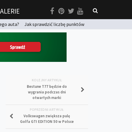
ALERIE
ego auta?
Jak sprawdzić liczbę punktów
KOLEJNY ARTYKUŁ
Bestune T77 będzie do
wygrania podczas dni
otwartych marki
POPRZEDNI ARTYKUŁ
Volkswagen zwiększa pulę
Golfa GTI EDITION 50 w Polsce