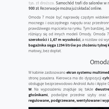
tys. zł droższa.
Samochód trafi do salonów w 
900 zł
. Rezerwacje można już składać online.
Omoda 7 może być naprawdę częstym widokiem 
mocnego i oszczędnego napędu oraz przestronne
prawdziwego mąciciela na rynku. Tym bardziej, ż
różniący się od innych modeli Omody. Omoda
szerokości i 1,67 m wysokości
, a rozstaw osi wy
bagażnika sięga 1294 litrów po złożeniu tylnej
matowy, bez dopłat.
Omoda 
W kabinie zastosowano
ekran systemu multimedi
stronę pasażera. Kierowca ma do dyspozycji
cyf
obsługuje bezprzewodowo Android Auto i Apple C
W
. Na wyposażeniu znajduje się także
dwustr
głośnikami
, podwójne przednie szyby oraz 
regulowane, podgrzewane, wentylowane i wyp