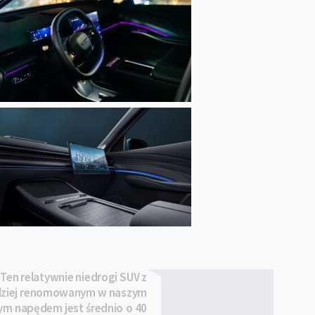
6
Ten relatywnie niedrogi SUV z
rdziej renomowanym w naszym
m napędem jest średnio o 40