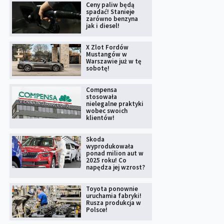
Ceny paliw będą
spadać! Stanieje
zarówno benzyna
jak i diesel!
X Zlot Fordów
Mustangów w
Warszawie już w tę
sobotę!
Compensa
stosowała
nielegalne praktyki
wobec swoich
klientów!
Skoda
wyprodukowała
ponad milion aut w
2025 roku! Co
napędza jej wzrost?
Toyota ponownie
uruchamia fabryki!
Rusza produkcja w
Polsce!