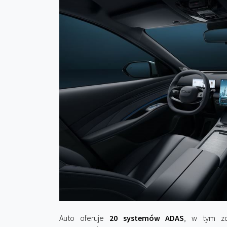
Auto oferuje
20 systemów ADAS
, w tym zd