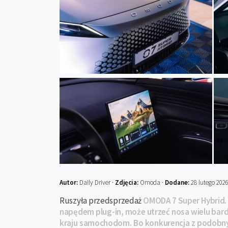
Autor:
Daily Driver ·
Zdjęcia:
Omoda ·
Dodane:
28 lutego 202
Ruszyła przedsprzedaż
OMODA 7 Super Hybrid. 
napędem plug-in, może utrzeć nosa wielu ba
kraju samochodom. Bo konkurencja z podobny