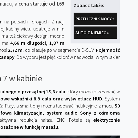
marcu, a
cena startuje od 169
Zobacz także:
PRZELICZNIK MOCY »
na polskich drogach. Z racji
j kabiny wielu upatruje w nim
AUTO Z NIEMIEC »
e ma też ciekawy design, mocno
 7 ma
4,66 m długości, 1,87 m
nosi
2,72 m
, co plasuje go w segmencie D-SUV.
Pojemność
 kanapy
. Do wyboru jest pięć kolorów nadwozia, w tym lakier
7 w kabinie
alnego o przekątnej 15,6 cala
, który można przesuwać w
rowe wskaźniki 8,9 cala oraz wyświetlacz HUD
. System
arPlay, a smartfony można ładować indukcyjnie z mocą
50
efowa klimatyzacja, system audio Sony z ośmioma
aktywna redukcja hałasu ENC. Fotele są
elektrycznie
osażone w funkcję masażu
.