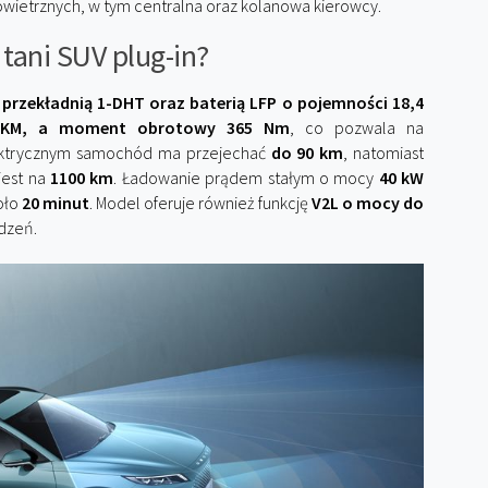
wietrznych, w tym centralna oraz kolanowa kierowcy.
tani SUV plug-in?
 z przekładnią 1-DHT oraz baterią LFP o pojemności 18,4
 KM, a moment obrotowy 365 Nm
, co pozwala na
lektrycznym samochód ma przejechać
do 90 km
, natomiast
jest na
1100 km
. Ładowanie prądem stałym o mocy
40 kW
oło
20 minut
. Model oferuje również funkcję
V2L o mocy do
ądzeń.