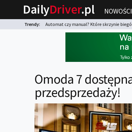
Daily
Driver
.pl
NOWOŚCI
Trendy:
Automat czy manual? Które skrzynie biegów
karnych?
Omoda 7 dostępna 
przedsprzedaży!