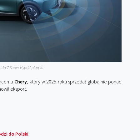
da 7 Super Hybrid plug-in
oncernu
Chery
, który w 2025 roku sprzedał globalnie ponad
owił eksport.
dzi do Polski