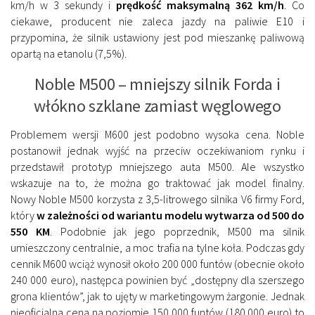
km/h w 3 sekundy i
prędkość maksymalną 362 km/h
. Co
ciekawe, producent nie zaleca jazdy na paliwie E10 i
przypomina, że silnik ustawiony jest pod mieszankę paliwową
opartą na etanolu (7,5%).
Noble M500 – mniejszy silnik Forda i
włókno szklane zamiast węglowego
Problemem wersji M600 jest podobno wysoka cena. Noble
postanowił jednak wyjść na przeciw oczekiwaniom rynku i
przedstawił prototyp mniejszego auta M500. Ale wszystko
wskazuje na to, że można go traktować jak model finalny.
Nowy Noble M500 korzysta z 3,5-litrowego silnika V6 firmy Ford,
który
w zależności od wariantu modelu wytwarza od 500 do
550 KM
. Podobnie jak jego poprzednik, M500 ma silnik
umieszczony centralnie, a moc trafia na tylne koła. Podczas gdy
cennik M600 wciąż wynosił około 200 000 funtów (obecnie około
240 000 euro), następca powinien być „dostępny dla szerszego
grona klientów”, jak to ujęty w marketingowym żargonie. Jednak
nieoficjalna cena na poziomie 150 000 funtów (180 000 euro) to