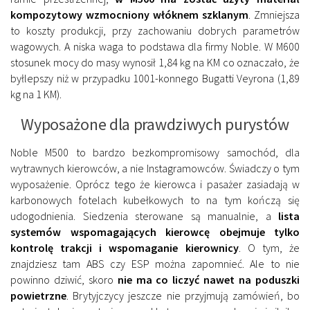
kompozytowy wzmocniony włóknem szklanym
. Zmniejsza
to koszty produkcji, przy zachowaniu dobrych parametrów
wagowych. A niska waga to podstawa dla firmy Noble. W M600
stosunek mocy do masy wynosił 1,84 kg na KM co oznaczało, że
byłlepszy niż w przypadku 1001-konnego Bugatti Veyrona (1,89
kg na 1 KM).
Wyposażone dla prawdziwych purystów
Noble M500 to bardzo bezkompromisowy samochód, dla
wytrawnych kierowców, a nie Instagramowców. Świadczy o tym
wyposażenie. Oprócz tego że kierowca i pasażer zasiadają w
karbonowych fotelach kubełkowych to na tym kończą się
udogodnienia. Siedzenia sterowane są manualnie, a
lista
systemów wspomagających kierowcę obejmuje tylko
kontrolę trakcji i wspomaganie kierownicy
. O tym, że
znajdziesz tam ABS czy ESP można zapomnieć. Ale to nie
powinno dziwić, skoro
nie ma co liczyć nawet na poduszki
powietrzne
. Brytyjczycy jeszcze nie przyjmują zamówień, bo