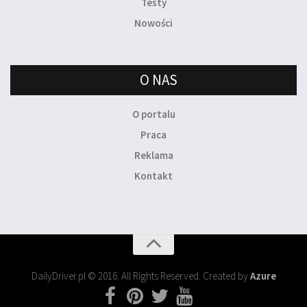
Testy
Nowości
O NAS
O portalu
Praca
Reklama
Kontakt
DailyDriver.pl © 2016. All Rights Reserved. Created by
Azure