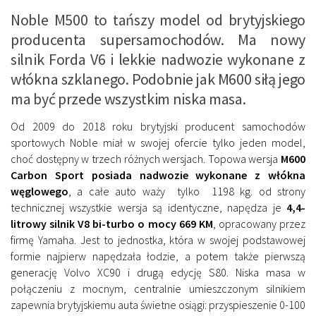
Noble M500 to tańszy model od brytyjskiego
producenta supersamochodów. Ma nowy
silnik Forda V6 i lekkie nadwozie wykonane z
włókna szklanego. Podobnie jak M600 siłą jego
ma być przede wszystkim niska masa.
Od 2009 do 2018 roku brytyjski producent samochodów
sportowych Noble miał w swojej ofercie tylko jeden model,
choć dostępny w trzech różnych wersjach. Topowa wersja
M600
Carbon Sport posiada nadwozie wykonane z włókna
węglowego
, a całe auto waży tylko 1198 kg. od strony
technicznej wszystkie wersja są identyczne, napędza je
4,4-
litrowy silnik V8 bi-turbo o mocy 669 KM
, opracowany przez
firmę Yamaha. Jest to jednostka, która w swojej podstawowej
formie najpierw napędzała łodzie, a potem także pierwszą
generację Volvo XC90 i drugą edycję S80. Niska masa w
połączeniu z mocnym, centralnie umieszczonym silnikiem
zapewnia brytyjskiemu auta świetne osiągi: przyspieszenie 0-100