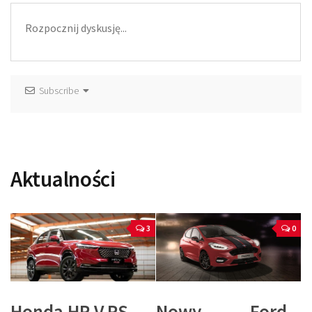
Subscribe
Aktualności
3
0
Honda HR-V RS –
Nowy Ford