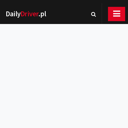
Daily
Driver
.pl
Nowości
Premiery
Rynek
Drogi
Zmiany w prawie
Wydarzenia
MOTORsport
Testy
Porady
Zakup i eksploatacja