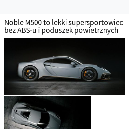
Technika
Prawo
Noble M500 to lekki supersportowiec
Technika jazdy
bez ABS-u i poduszek powietrznych
Oświetlenie
Kalkulatory
Przelicznik mocy
Auto z niemiec
Galerie