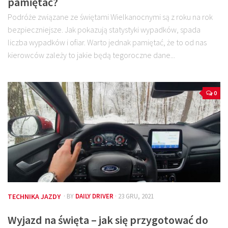
pamiętać?
Podróże związane ze świętami Wielkanocnymi są z roku na rok
bezpieczniejsze. Jak pokazują statystyki wypadków, spada
liczba wypadków i ofiar. Warto jednak pamiętać, że to od nas
kierowców zależy to jakie będą tegoroczne dane...
0
TECHNIKA JAZDY
· BY
DAILY DRIVER
· 23 GRU, 2021
Wyjazd na święta – jak się przygotować do