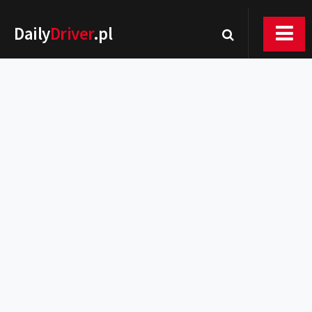
Daily
Driver
.pl
Nowości
Premiery
Rynek
Drogi
Zmiany w prawie
Wydarzenia
MOTORsport
Testy
Porady
Zakup i eksploatacja