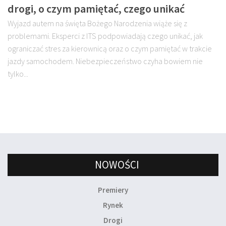
drogi, o czym pamiętać, czego unikać
Wyjazd autem na święta Bożego Narodzenia wiąże się z
problemami. Eksperci z ITS podpowiadają czego unikać, jak
ograniczać stres za kierownicą oraz o czym pamiętać w trakcie
jazdy samochodem. Niebezpieczeństwo czyha bowiem nie
tylko...
NOWOŚCI
Premiery
Rynek
Drogi