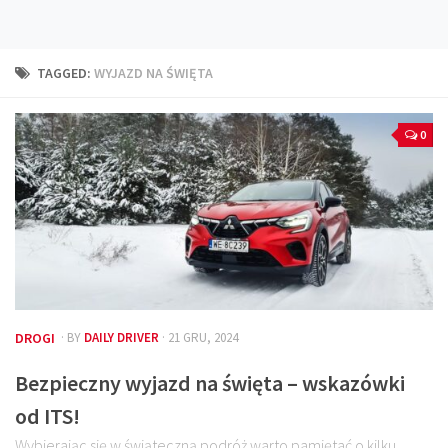
Technika
Prawo
TAGGED:
WYJAZD NA ŚWIĘTA
Technika jazdy
Oświetlenie
0
Kalkulatory
Przelicznik mocy
Auto z niemiec
Galerie
DROGI
· BY
DAILY DRIVER
· 21 GRU, 2024
Bezpieczny wyjazd na święta – wskazówki
od ITS!
Wybierając się w świąteczną podróż warto pamiętać o kilku