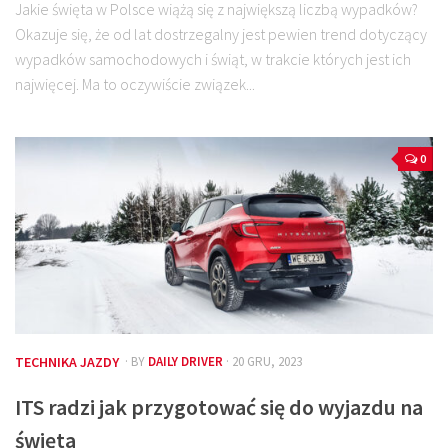
Jakie święta w Polsce wiążą się z największą liczbą wypadków?
Okazuje się, że od lat dostrzegalny jest pewien trend dotyczący
wypadków samochodowych i świąt, w trakcie których jest ich
najwięcej. Ma to oczywiście związek...
0
TECHNIKA JAZDY
· BY
DAILY DRIVER
· 20 GRU, 2023
ITS radzi jak przygotować się do wyjazdu na
święta