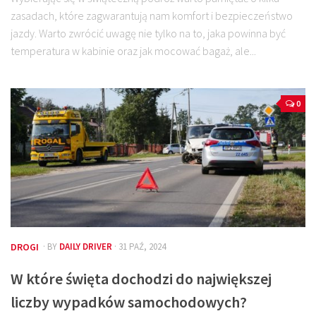
zasadach, które zagwarantują nam komfort i bezpieczeństwo
jazdy. Warto zwrócić uwagę nie tylko na to, jaka powinna być
temperatura w kabinie oraz jak mocować bagaż, ale...
0
DROGI
· BY
DAILY DRIVER
· 31 PAŹ, 2024
W które święta dochodzi do największej
liczby wypadków samochodowych?