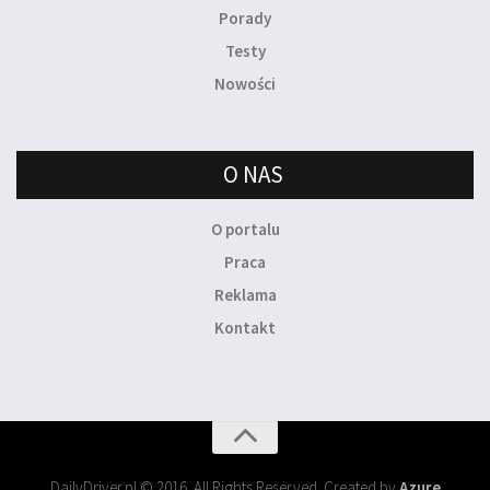
Porady
Testy
Nowości
O NAS
O portalu
Praca
Reklama
Kontakt
DailyDriver.pl © 2016. All Rights Reserved. Created by
Azure