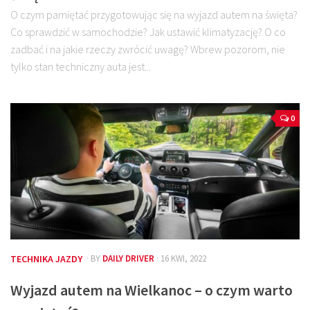
O czym pamiętać przygotowując się na wyjazd autem na święta?
Co sprawdzić w samochodzie? Jak ustawić klimatyzację? O co
zadbać i na jakie rzeczy zwrócić uwagę? Wbrew pozorom, nie
tylko stan techniczny auta jest...
0
TECHNIKA JAZDY
· BY
DAILY DRIVER
· 16 KWI, 2022
Wyjazd autem na Wielkanoc – o czym warto