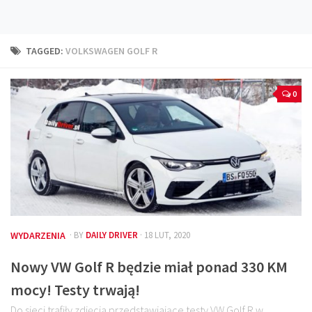
Technika
Prawo
TAGGED:
VOLKSWAGEN GOLF R
Technika jazdy
Oświetlenie
0
Kalkulatory
Przelicznik mocy
Auto z niemiec
Galerie
WYDARZENIA
· BY
DAILY DRIVER
· 18 LUT, 2020
Nowy VW Golf R będzie miał ponad 330 KM
mocy! Testy trwają!
Do sieci trafiły zdjęcia przedstawiające testy VW Golf R w