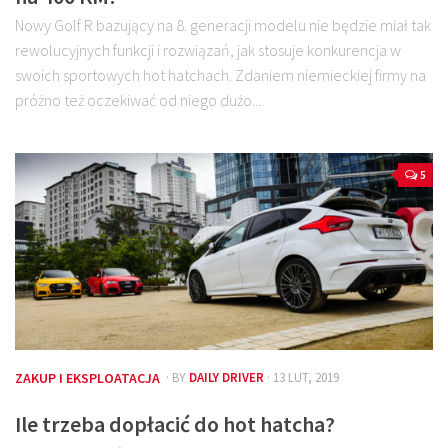
Nowy Golf R bazujący na 8. generacji modelu nie będzie miał tak
rewolucyjnych funkcji i rozwiązań, jak stosuje konkurencja w
swoich sportowych hot hatchach. Zdaniem niemieckiej firmy na
próżno też oczekiwać od niego dużo...
5
ZAKUP I EKSPLOATACJA
· BY
DAILY DRIVER
· 13 LUT, 2019
Ile trzeba dopłacić do hot hatcha?