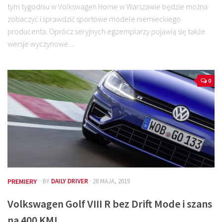
tym tygodniu w Volkswagen Home w Warszawie będzie można
zobaczyć i sprawdzić sportowe modele niemieckiego
producenta. Oprócz seryjnych egzemplarzy pojawią się także
wersje wyczynowe....
0
PREMIERY
· BY
DAILY DRIVER
· 28 MAJA, 2019
Volkswagen Golf VIII R bez Drift Mode i szans
na 400 KM!