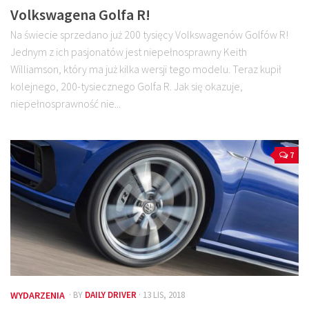
Volkswagena Golfa R!
Na świecie sprzedano już 200 tysięcy Volkswagenów Golfów R!
Jednym z ich pasjonatów jest niepełnosprawny Keith
Williamson, który ma już kilka wersji tego modelu. Teraz kupił
kolejnego, 200-tysiecznego Golfa R. Jak się okazuje,
niepełnosprawność nie...
7
WYDARZENIA
· BY
DAILY DRIVER
· 13 LIS, 2018