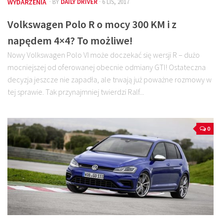
WYDARZENIA
· BY
DAILY DRIVER
· 6 LIS, 2017
Volkswagen Polo R o mocy 300 KM i z
napędem 4×4? To możliwe!
Nowy Volkswagen Polo VI może doczekać się wersji R – dużo
mocniejszej od oferowanej obecnie odmiany GTI! Ostateczna
decyzja jeszcze nie zapadła, ale trwają już poważne rozmowy w
tej sprawie. Tak przynajmniej twierdzi Ralf...
0