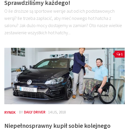
Sprawdziliśmy każdego!
O ile droższe są sportowe wersje aut od ich podstawowych
wersji? Ile trzeba zapłacić, aby mieć nowego hot hatcha z
salonu? Jak dużo mocy dostajemy w zamian? Oto nasze wielkie
zestawienie wszystkich hot hatchy...
1
RYNEK
· BY
DAILY DRIVER
· 14 LIS, 2018
Niepełnosprawny kupił sobie kolejnego