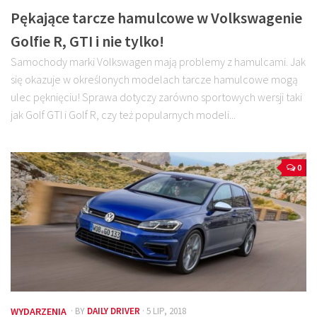
Pękające tarcze hamulcowe w Volkswagenie
Golfie R, GTI i nie tylko!
Samochody marki Volkswagen mają problemy z hamulcami. Jak
się okazuje w określonych modelach tarcze hamulcowe mogą
ulec pęknięciu! Sprawa dotyczy zarówno sportowych wersji taki
jak Golf GTI i Golf R, czy też popularnych modeli...
0
WYDARZENIA
· BY
DAILY DRIVER
· 5 LIP, 2018