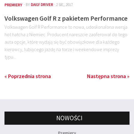
PREMIERY
· BY
DAILY DRIVER
· 2 SIE, 2017
Volkswagen Golf R z pakietem Performance
Volkswagen Golf R Performance to nowa, udoskonalona wersja
hot hatcha z Niemiec. Producent nareszcie zaoferował do tego
auta opcje, które wydają się być obowiązkowe dla każdego
kierowcy, lubiącego jazdę na torze i weekendowe imprezy
typu...
« Poprzednia strona
Następna strona »
NOWOŚCI
Premiery