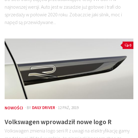
najnowszej wersji. Auto jest w zasadzie już gotowe i trafi do
sprzedaży w połowie 2020 roku. Zobaczcie jaki silnik, moc i
napęd są przewidywane...
0
NOWOŚCI
· BY
DAILY DRIVER
· 12 PAŹ, 2019
Volkswagen wprowadził nowe logo R
Volkswagen zmienia logo serii R z uwagi na elektryfikację gamy