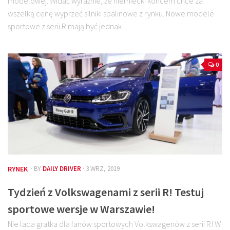
modelowej. Widać wyraźnie, że niemiecki koncern chce za
wszelką cenę wyprzeć silniki spalinowe z rynku. Nowe modele
sportowe z serii R mają być jednak...
0
RYNEK
· BY
DAILY DRIVER
· 3 WRZ, 2019
Tydzień z Volkswagenami z serii R! Testuj
sportowe wersje w Warszawie!
Nie lada gratka dla fanów sportowych Volkswagenów z serii R! W