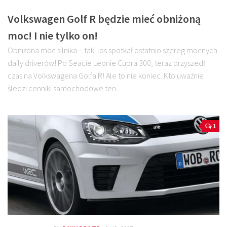
Volkswagen Golf R będzie mieć obniżoną
moc! I nie tylko on!
Obniżona moc silnika – taki los spotkał ostatnio szereg mocnych
daily driverów! Po Seacie Leonie Cupra 300, teraz przyszedł
czas na Volkswagena Golfa R! Ale to nie koniec. Kto uważnie
śledzi cenniki samochodowe ten...
1