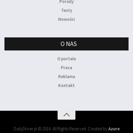
Porady
Testy
Nowości
O NAS
O portalu
Praca
Reklama
Kontakt
DailyDriver.pl © 2016. All Rights Reserved. Created by
Azure