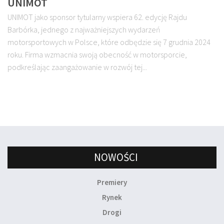
UNIMOT
UNIMOT jako sponsor tytularny wspiera 62. edycję Rajdu
Barbórka, jednego z najważniejszych wydarzeń
motorsportowych w Polsce, które odbędzie się 7 grudnia 2024
roku. Firma wzmacnia swoją obecność w motorsporcie,
podkreślając zaangażowanie w rozwój tej...
NOWOŚCI
Premiery
Rynek
Drogi