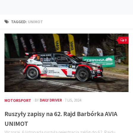
Technika
Prawo
TAGGED:
UNIMOT
Technika jazdy
Oświetlenie
0
Kalkulatory
Przelicznik mocy
Auto z niemiec
Galerie
MOTORSPORT
· BY
DAILY DRIVER
· 7 LIS, 2024
Ruszyły zapisy na 62. Rajd Barbórka AVIA
UNIMOT
Wczoraj, 6 listopada ruszyła rejestracja załóg do 62. Rajdu