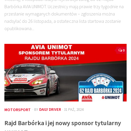
Barbórka AVIA UNIMOT. Uczestnicy mają prawie trzy tygodnie na
przesłanie wymaganych dokumentów – zgłoszenia można
nadsyłać do 26 listopada, a ostateczna lista startowa zostanie
opublikowana...
0
MOTORSPORT
· BY
DAILY DRIVER
· 31 PAŹ, 2024
Rajd Barbórka i jej nowy sponsor tytularny