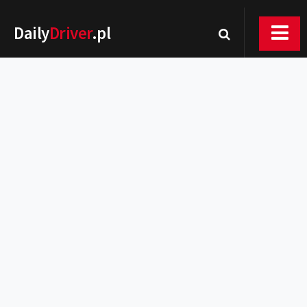
Daily
Driver
.pl
Nowości
Premiery
Rynek
Drogi
Zmiany w prawie
Wydarzenia
MOTORsport
Testy
Porady
Zakup i eksploatacja