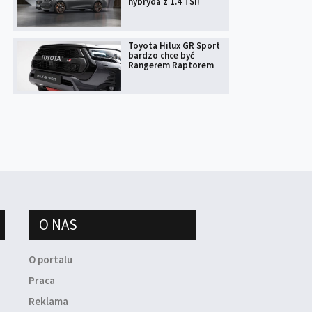
hybryda z 1.4 TSI!
Toyota Hilux GR Sport
bardzo chce być
Rangerem Raptorem
O NAS
O portalu
Praca
Reklama