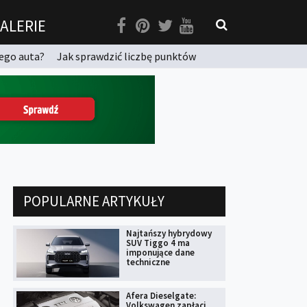
ALERIE
ego auta?
Jak sprawdzić liczbę punktów
POPULARNE ARTYKUŁY
Najtańszy hybrydowy
SUV Tiggo 4 ma
imponujące dane
techniczne
Afera Dieselgate:
Volkswagen zapłaci