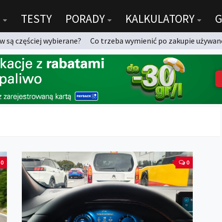
TESTY
PORADY
KALKULATORY
G
 są częściej wybierane?
Co trzeba wymienić po zakupie używan
0
0