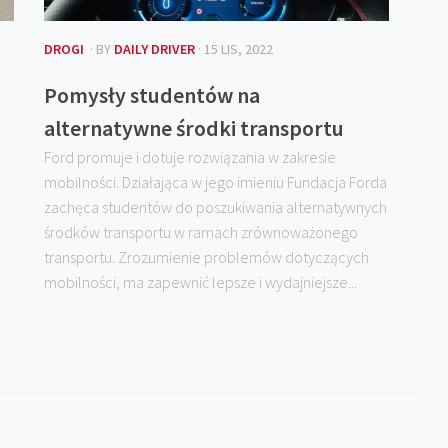
DROGI
· BY
DAILY DRIVER
· 15 LIS, 2022
Pomysły studentów na
alternatywne środki transportu
Ford promuje i dotuje rozwiązania w zakresie
mobilności. Działająca w jego imieniu Fundacja Forda
zachęca studentów do poszukiwania alternatywnych
środków transportu w ramach zrównoważonego
transportu. Zrozumienie problemów dotyczących
o
mobilności, ma zapewnić lepsze i wydajniejsze...