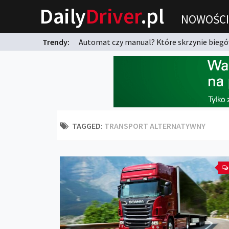
Daily
Driver
.pl
NOWOŚCI
Trendy:
Automat czy manual? Które skrzynie biegów
karnych?
TAGGED:
TRANSPORT ALTERNATYWNY