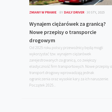
ZMIANY W PRAWIE
· BY
DAILY DRIVER
· 30 STY, 2025
Wynajem ciężarówek za granicą?
Nowe przepisy o transporcie
drogowym
Od 2025 roku polscy przewoźnicy będą mogli
wykorzystać tzw. wynajem ciężarówek
zarejestrowanych za granicą, co zwiększy
elastyczność firm transportowych. Nowe przepisy 
transport drogowy wprowadzają jednak
ograniczenia oraz wysokie kary za ich naruszenie.
Początek 2025...