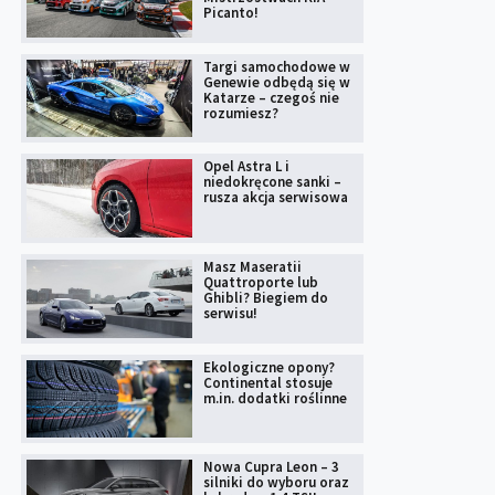
Picanto!
Targi samochodowe w
Genewie odbędą się w
Katarze – czegoś nie
rozumiesz?
Opel Astra L i
niedokręcone sanki –
rusza akcja serwisowa
Masz Maseratii
Quattroporte lub
Ghibli? Biegiem do
serwisu!
Ekologiczne opony?
Continental stosuje
m.in. dodatki roślinne
Nowa Cupra Leon – 3
silniki do wyboru oraz