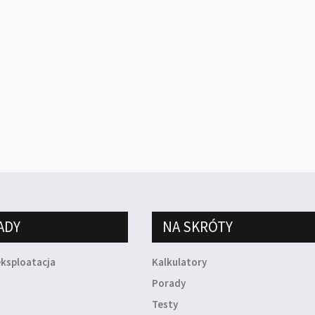
ADY
NA SKRÓTY
eksploatacja
Kalkulatory
a
Porady
Testy