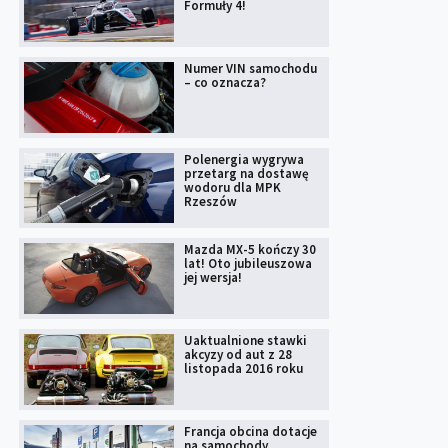
Formuły 4!
Numer VIN samochodu
– co oznacza?
Polenergia wygrywa
przetarg na dostawę
wodoru dla MPK
Rzeszów
Mazda MX-5 kończy 30
lat! Oto jubileuszowa
jej wersja!
Uaktualnione stawki
akcyzy od aut z 28
listopada 2016 roku
Francja obcina dotacje
na samochody