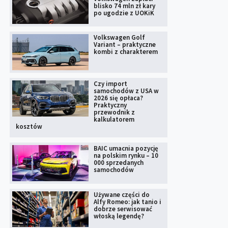
blisko 74 mln zł kary
po ugodzie z UOKiK
Volkswagen Golf
Variant – praktyczne
kombi z charakterem
Czy import
samochodów z USA w
2026 się opłaca?
Praktyczny
przewodnik z
kalkulatorem
kosztów
BAIC umacnia pozycję
na polskim rynku – 10
000 sprzedanych
samochodów
Używane części do
Alfy Romeo: jak tanio i
dobrze serwisować
włoską legendę?