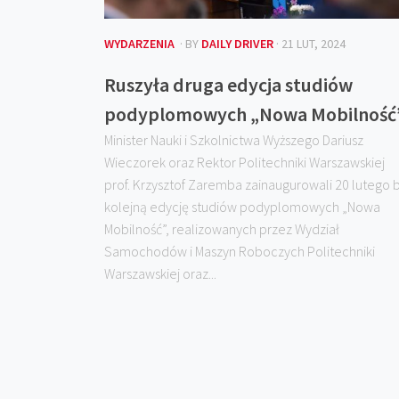
WYDARZENIA
· BY
DAILY DRIVER
· 21 LUT, 2024
Ruszyła druga edycja studiów
podyplomowych „Nowa Mobilność
Minister Nauki i Szkolnictwa Wyższego Dariusz
Wieczorek oraz Rektor Politechniki Warszawskiej
prof. Krzysztof Zaremba zainaugurowali 20 lutego b
kolejną edycję studiów podyplomowych „Nowa
Mobilność”, realizowanych przez Wydział
Samochodów i Maszyn Roboczych Politechniki
Warszawskiej oraz...