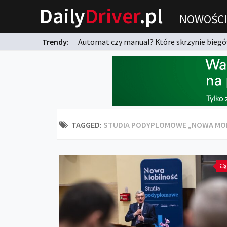
Daily
Driver
.pl
NOWOŚCI
Trendy:
Automat czy manual? Które skrzynie biegów
karnych?
TAGGED:
STUDIA PODYPLOMOWE „NOWA MO