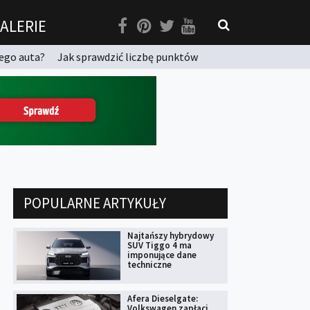
ALERIE
ego auta?
Jak sprawdzić liczbę punktów
POPULARNE ARTYKUŁY
Najtańszy hybrydowy
SUV Tiggo 4 ma
imponujące dane
techniczne
Afera Dieselgate:
Volkswagen zapłaci