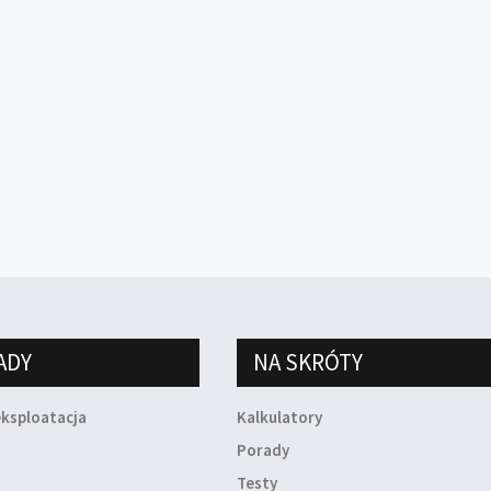
ADY
NA SKRÓTY
eksploatacja
Kalkulatory
a
Porady
Testy