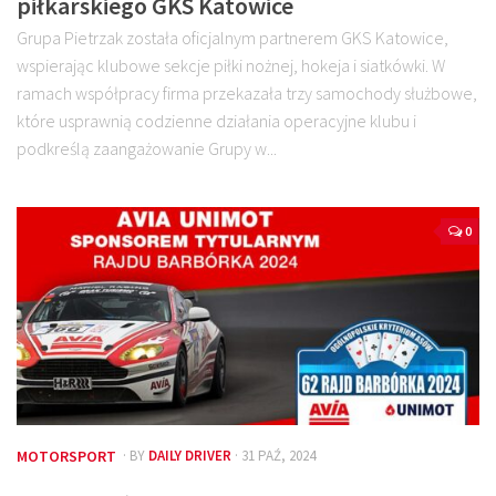
piłkarskiego GKS Katowice
Grupa Pietrzak została oficjalnym partnerem GKS Katowice,
wspierając klubowe sekcje piłki nożnej, hokeja i siatkówki. W
ramach współpracy firma przekazała trzy samochody służbowe,
które usprawnią codzienne działania operacyjne klubu i
podkreślą zaangażowanie Grupy w...
0
MOTORSPORT
· BY
DAILY DRIVER
· 31 PAŹ, 2024