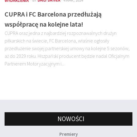
WYDARZENIA
· BY
DAILY DRIVER
· 4 MAR, 2024
CUPRA i FC Barcelona przedłużają
współpracę na kolejne lata!
CUPRA oraz jedna z najbardziej rozpoznawalnych drużyn
piłkarskich na świecie, FC Barcelona, właśnie ogłosiły
przedłużenie swojej partnerskiej umowy na kolejne 5 sezonów,
aż do 2029 roku. Hiszpański producent będzie nadal Oficjalnym
Partnerem Motoryzacyjnym i...
NOWOŚCI
Premiery