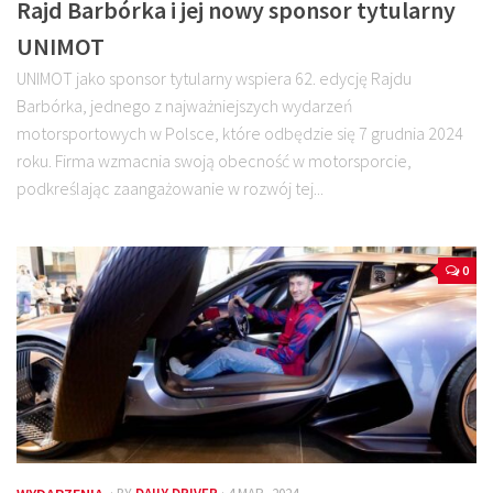
Rajd Barbórka i jej nowy sponsor tytularny
UNIMOT
UNIMOT jako sponsor tytularny wspiera 62. edycję Rajdu
Barbórka, jednego z najważniejszych wydarzeń
motorsportowych w Polsce, które odbędzie się 7 grudnia 2024
roku. Firma wzmacnia swoją obecność w motorsporcie,
podkreślając zaangażowanie w rozwój tej...
0