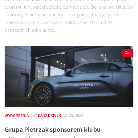
sport i kulturę wśród dzieci oraz młodzieży. Do lokalnych klubów
sportowych i instytucji kultury, szczególnie działających w
mniejszych miejscowościach, trafi łącznie 24 mln zł. W
poprzednich edycjach z...
0
WYDARZENIA
· BY
DAILY DRIVER
· 27 LIS, 2024
Grupa Pietrzak sponsorem klubu