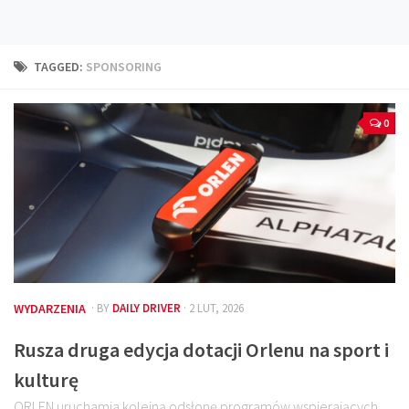
Technika
Prawo
TAGGED:
SPONSORING
Technika jazdy
Oświetlenie
0
Kalkulatory
Przelicznik mocy
Auto z niemiec
Galerie
WYDARZENIA
· BY
DAILY DRIVER
· 2 LUT, 2026
Rusza druga edycja dotacji Orlenu na sport i
kulturę
ORLEN uruchamia kolejną odsłonę programów wspierających