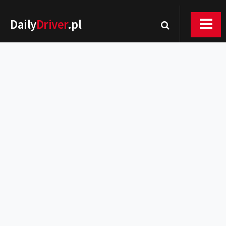
Daily
Driver
.pl
Nowości
Premiery
Rynek
Drogi
Zmiany w prawie
Wydarzenia
MOTORsport
Testy
Porady
Zakup i eksploatacja