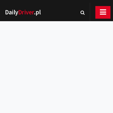
Daily
Driver
.pl
Nowości
Premiery
Rynek
Drogi
Zmiany w prawie
Wydarzenia
MOTORsport
Testy
Porady
Zakup i eksploatacja