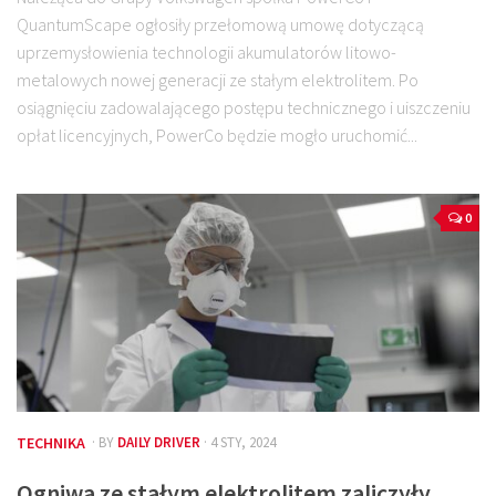
QuantumScape ogłosiły przełomową umowę dotyczącą
uprzemysłowienia technologii akumulatorów litowo-
metalowych nowej generacji ze stałym elektrolitem. Po
osiągnięciu zadowalającego postępu technicznego i uiszczeniu
opłat licencyjnych, PowerCo będzie mogło uruchomić...
0
TECHNIKA
· BY
DAILY DRIVER
· 4 STY, 2024
Ogniwa ze stałym elektrolitem zaliczyły