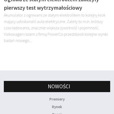
pierwszy test wytrzymałościowy
Akumulator z ogniwami ze stałym elektrolitem to kolejny krok
mający udoskonalić auta elektryczne. Zalety to m.in. krótszy
czas ładowania, znacznie większa żywotność i pojemność.
Volkswagen razem z firmą PowerCo przedstawili kolejne wyniki
badań nowego...
NOWOŚCI
Premiery
Rynek