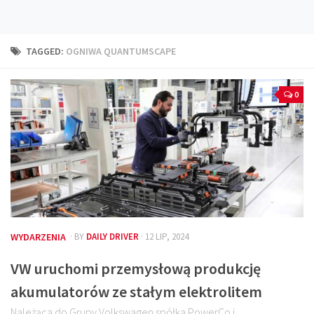
Technika
Prawo
TAGGED:
OGNIWA QUANTUMSCAPE
Technika jazdy
Oświetlenie
0
Kalkulatory
Przelicznik mocy
Auto z niemiec
Galerie
WYDARZENIA
· BY
DAILY DRIVER
· 12 LIP, 2024
VW uruchomi przemysłową produkcję
akumulatorów ze stałym elektrolitem
Należąca do Grupy Volkswagen spółka PowerCo i