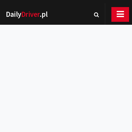
Daily
Driver
.pl
Nowości
Premiery
Rynek
Drogi
Zmiany w prawie
Wydarzenia
MOTORsport
Testy
Porady
Zakup i eksploatacja