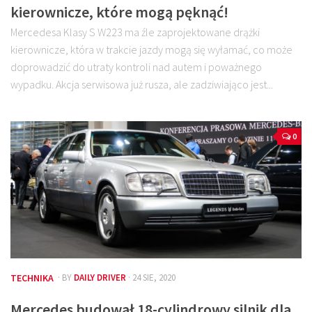
kierownicze, które mogą pęknąć!
Mercedesa Klasy S W223 ma źle zaprojektowane drążki
kierownicze, która w trakcie jazdy mogą się wyłamać, co może
doprowadzić do utraty kontroli nad autem i poważnego
wypadku. Akcja serwisowa już rusza, ale zadziwiająco jest...
0
TECHNIKA
· BY
DAILY DRIVER
· 24 SIE, 2020
Mercedes budował 18-cylindrowy silnik dla