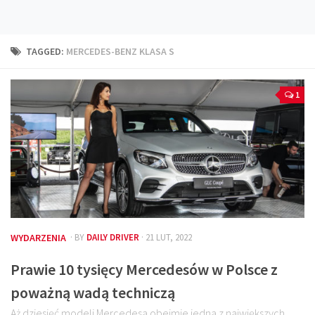
Technika
Prawo
TAGGED:
MERCEDES-BENZ KLASA S
Technika jazdy
Oświetlenie
1
Kalkulatory
Przelicznik mocy
Auto z niemiec
Galerie
WYDARZENIA
· BY
DAILY DRIVER
· 21 LUT, 2022
Prawie 10 tysięcy Mercedesów w Polsce z
poważną wadą techniczą
Aż dziesięć modeli Mercedesa obejmie jedna z największych