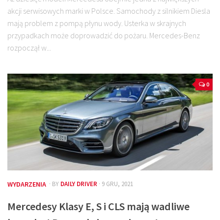
akcji serwisowych marki w Polsce. Samochody z silnikiem Diesla
mają problem z pompą płynu wody. Usterka w skrajnych
przypadkach może doprowadzić do pożaru. Mercedes-Benz
rozpoczął w...
0
WYDARZENIA
· BY
DAILY DRIVER
· 9 GRU, 2021
Mercedesy Klasy E, S i CLS mają wadliwe