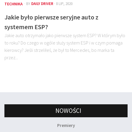
TECHNIKA
· BY
DAILY DRIVER
· 8 LIP, 2020
Jakie było pierwsze seryjne auto z
systemem ESP?
Jakie auto otrzymało jako pierwsze system ESP? W którym było
to roku? Do czego w ogóle służy system ESP i w czym pomaga
kierowcy? Jeśli strzeliłeś, że był to Mercedes, bo marka ta
przez...
NOWOŚCI
Premiery