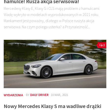
hamulce! Rusza akcja serwisowa!
Mercedesy Klasy E, Klasy S i CLS mają problem z hamulcami.
Wadę wykryto w modelach wyprodukowanych w 2021 roku.
Mankament jest poważny, dlatego w Polsce ruszyła akcja
serwisowa. Na czym polega usterka? a Przynależność...
2
WYDARZENIA
· BY
DAILY DRIVER
· 10 MAR, 2021
Nowy Mercedes Klasy S ma wadliwe drążki