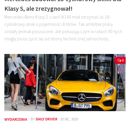
Klasy S, ale zrezygnował!
Mercedes-Benz Klasy S z serii W140 miał otrzymać aż 18-
cylindrowy silnik o pojemności 8 litrów. Tak ambitne plany
zostały jednak porzucone, ale pokazują czym w latach 90-tych
mogły poszczycić się od strony technicznej samochody...
0
WYDARZENIA
· BY
DAILY DRIVER
· 20 SIE, 2020