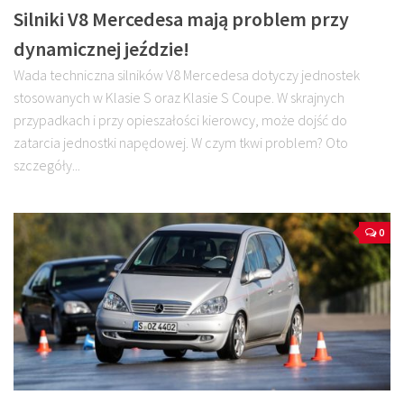
Silniki V8 Mercedesa mają problem przy
dynamicznej jeździe!
Wada techniczna silników V8 Mercedesa dotyczy jednostek
stosowanych w Klasie S oraz Klasie S Coupe. W skrajnych
przypadkach i przy opieszałości kierowcy, może dojść do
zatarcia jednostki napędowej. W czym tkwi problem? Oto
szczegóły...
0