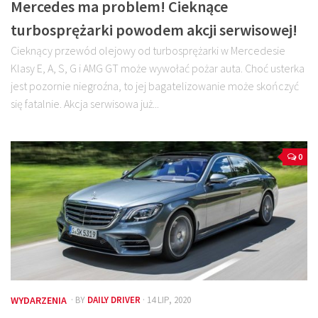
Mercedes ma problem! Cieknące
turbosprężarki powodem akcji serwisowej!
Cieknący przewód olejowy od turbosprężarki w Mercedesie
Klasy E, A, S, G i AMG GT może wywołać pożar auta. Choć usterka
jest pozornie niegroźna, to jej bagatelizowanie może skończyć
się fatalnie. Akcja serwisowa już...
0
WYDARZENIA
· BY
DAILY DRIVER
· 14 LIP, 2020