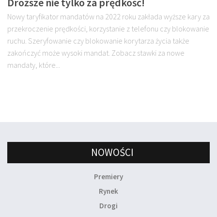
Droższe nie tylko za prędkość!
Nowy taryfikator mandatów na 2022 roku zakłada wyższe kary za
przekroczenie prędkości, korzystanie z telefonu czy blokowanie
ruchu. Szeryfowanie czy blokowanie korytarza życia także
zakończyć może wysoki mandat. Zobacz stawki za nowe
mandaty, które...
NOWOŚCI
Premiery
Rynek
Drogi