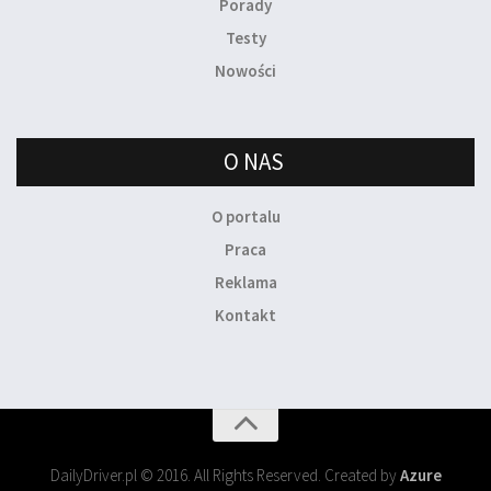
Porady
Testy
Nowości
O NAS
O portalu
Praca
Reklama
Kontakt
DailyDriver.pl © 2016. All Rights Reserved. Created by
Azure