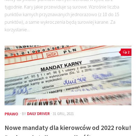
tygodnie. Kary jakie przewiduje są surowe. Wzrośnie liczba
punktów karnych przyznawanych jednorazowo (z 10 do 15
punktów), a same wykroczenia będą surowiej karane. Za
korzystanie...
2
PRAWO
· BY
DAILY DRIVER
· 31 GRU, 2021
Nowe mandaty dla kierowców od 2022 roku!