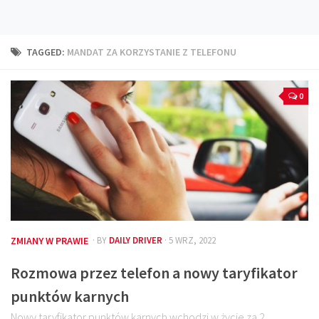
Technika
Prawo
TAGGED:
MANDAT ZA KORZYSTANIE Z TELEFONU
Technika jazdy
Oświetlenie
0
Kalkulatory
Przelicznik mocy
Auto z niemiec
Galerie
ZMIANY W PRAWIE
· BY
DAILY DRIVER
· 5 WRZ, 2022
Rozmowa przez telefon a nowy taryfikator
punktów karnych
Nowy taryfikator punktów karnych wchodzi w życie za 2