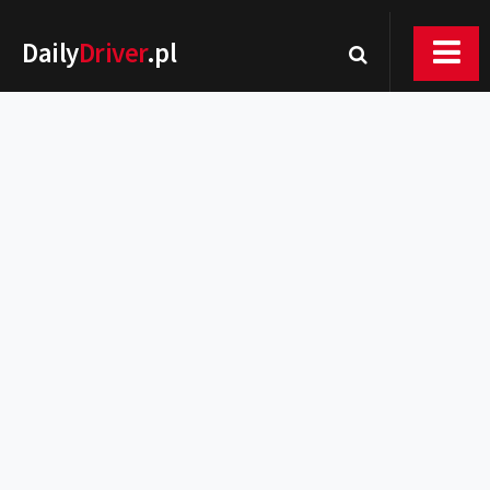
Daily
Driver
.pl
Nowości
Premiery
Rynek
Drogi
Zmiany w prawie
Wydarzenia
MOTORsport
Testy
Porady
Zakup i eksploatacja