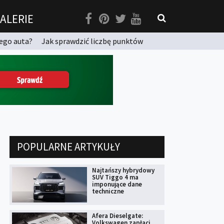
ALERIE
ego auta?
Jak sprawdzić liczbę punktów
POPULARNE ARTYKUŁY
Najtańszy hybrydowy
SUV Tiggo 4 ma
imponujące dane
techniczne
Afera Dieselgate:
Volkswagen zapłaci