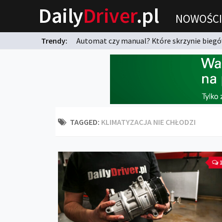
Daily
Driver
.pl
NOWOŚCI
Trendy:
Automat czy manual? Które skrzynie biegów
karnych?
TAGGED:
KLIMATYZACJA NIE CHŁODZI