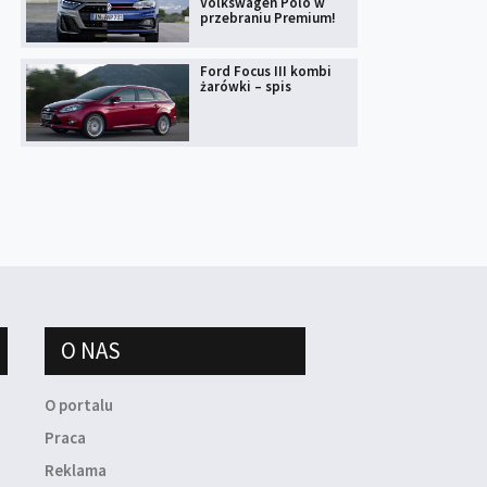
Volkswagen Polo w
przebraniu Premium!
Ford Focus III kombi
żarówki – spis
O NAS
O portalu
Praca
Reklama