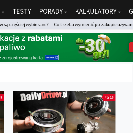
TESTY
PORADY
KALKULATORY
G
 są częściej wybierane?
Co trzeba wymienić po zakupie używan
19
16