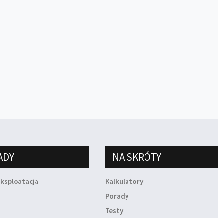
ADY
NA SKRÓTY
eksploatacja
Kalkulatory
a
Porady
Testy