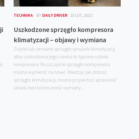
TECHNIKA
· BY
DAILY DRIVER
· 25 LUT, 2022
i
Uszkodzone sprzęgło kompresora
klimatyzacji – objawy i wymiana
Zużyte lub zerwane sprzęgło sprężarki klimatyzacji,
albo uszkodzona jego cewka to typowe usterki
iś
kompresora. Na szczęście sprzęgło kompresora
można wymienić na nowe. Wiedząc jak dobrać
sprzęgło klimatyzacji, można przywrócić sprawność
układu bez konieczność wymiany...