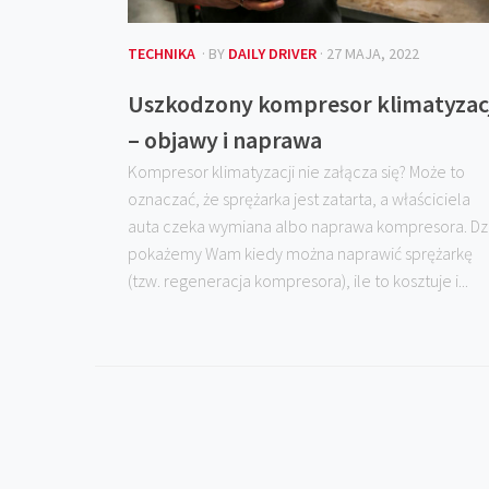
TECHNIKA
· BY
DAILY DRIVER
· 27 MAJA, 2022
Uszkodzony kompresor klimatyzacj
– objawy i naprawa
Kompresor klimatyzacji nie załącza się? Może to
oznaczać, że sprężarka jest zatarta, a właściciela
auta czeka wymiana albo naprawa kompresora. Dz
pokażemy Wam kiedy można naprawić sprężarkę
(tzw. regeneracja kompresora), ile to kosztuje i...