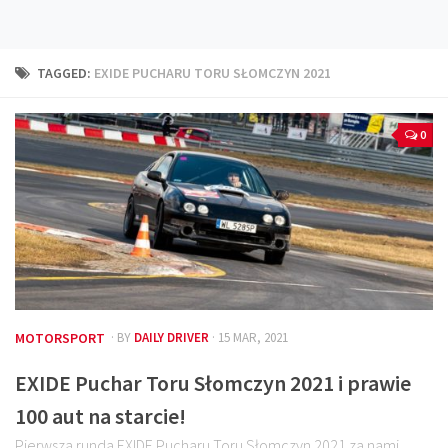
Technika
Prawo
TAGGED:
EXIDE PUCHARU TORU SŁOMCZYN 2021
Technika jazdy
Oświetlenie
0
Kalkulatory
Przelicznik mocy
Auto z niemiec
Galerie
MOTORSPORT
· BY
DAILY DRIVER
· 15 MAR, 2021
EXIDE Puchar Toru Słomczyn 2021 i prawie
100 aut na starcie!
Pierwsza runda EXIDE Pucharu Toru Słomczyn 2021 za nami.