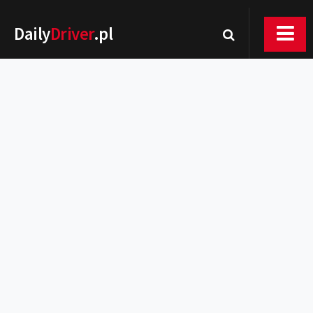
Daily
Driver
.pl
Nowości
Premiery
Rynek
Drogi
Zmiany w prawie
Wydarzenia
MOTORsport
Testy
Porady
Zakup i eksploatacja