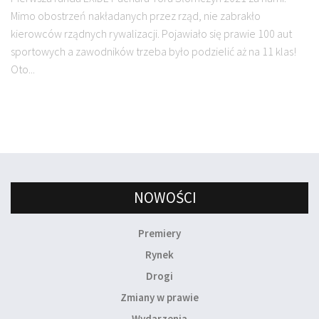
Mimo obostrzeń nakładanych przez rząd, nie zabrakło
kierowców rządnych rywalizacji. Pojawiało się prawie 100 aut
sportowych a zawodników trzeba było podzielić aż na 11 klas!
Oto...
NOWOŚCI
Premiery
Rynek
Drogi
Zmiany w prawie
Wydarzenia