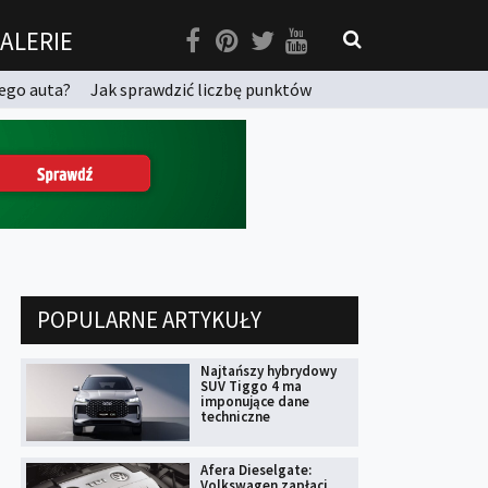
ALERIE
ego auta?
Jak sprawdzić liczbę punktów
POPULARNE ARTYKUŁY
Najtańszy hybrydowy
SUV Tiggo 4 ma
imponujące dane
techniczne
Afera Dieselgate:
Volkswagen zapłaci