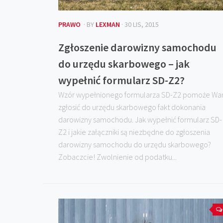
PRAWO
· BY
LEXMAN
· 30 LIS, 2015
Zgłoszenie darowizny samochodu
do urzędu skarbowego – jak
wypełnić formularz SD-Z2?
Wzór wypełnionego formularza SD-Z2 pomoże W
zgłosić do urzędu skarbowego fakt dokonania
darowizny samochodu. Jak wypełnić formularz SD-
Z2 i jakie załączniki są niezbędne do zgłoszenia
darowizny samochodu do urzędu skarbowego?
Zobaczcie! Zwolnienie od podatku...