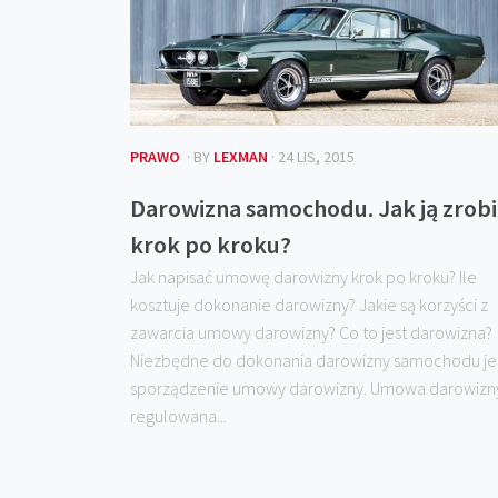
PRAWO
· BY
LEXMAN
· 24 LIS, 2015
Darowizna samochodu. Jak ją zrobi
krok po kroku?
Jak napisać umowę darowizny krok po kroku? Ile
kosztuje dokonanie darowizny? Jakie są korzyści z
zawarcia umowy darowizny? Co to jest darowizna?
Niezbędne do dokonania darowizny samochodu je
sporządzenie umowy darowizny. Umowa darowizn
regulowana...