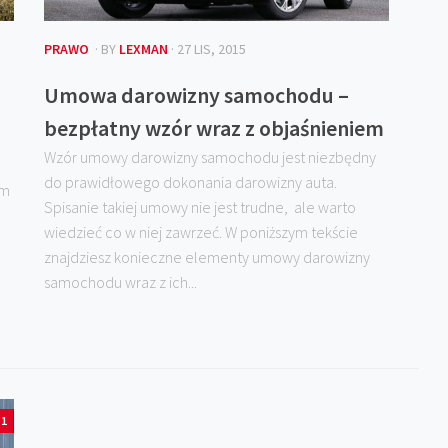
PRAWO
· BY
LEXMAN
· 27 LIS, 2015
Umowa darowizny samochodu –
bezpłatny wzór wraz z objaśnieniem
Wzór umowy darowizny samochodu jest niezbędny
do prawidłowego dokonania darowizny auta.
am
Spisanie takiej umowy nie jest trudne, ale warto
wiedzieć co w niej zawrzeć. W poniższym tekście
znajdziesz konieczne elementy umowy darowizny
samochodu wraz z ich...
1