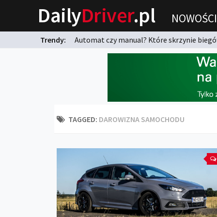
Daily
Driver
.pl
NOWOŚCI
Trendy:
Automat czy manual? Które skrzynie biegów
karnych?
TAGGED:
DAROWIZNA SAMOCHODU