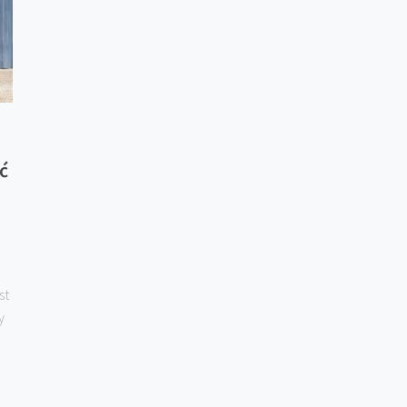
ć
st
y