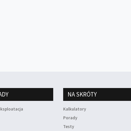
ADY
NA SKRÓTY
eksploatacja
Kalkulatory
a
Porady
Testy