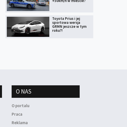
+50km/h w mieście?
Toyota Prius i jej
sportowa wersja
GRMN jeszcze w tym
roku?!
O NAS
O portalu
Praca
Reklama