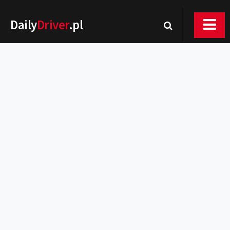
Daily
Driver
.pl
Nowości
Premiery
Rynek
Drogi
Zmiany w prawie
Wydarzenia
MOTORsport
Testy
Porady
Zakup i eksploatacja