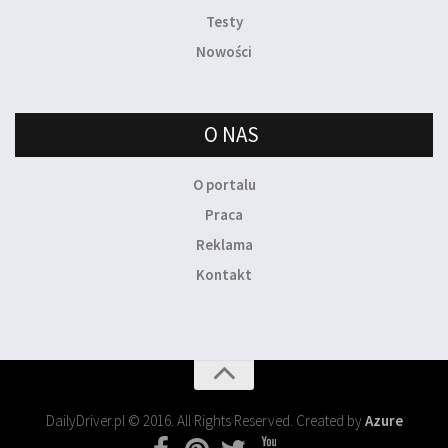
Testy
Nowości
O NAS
O portalu
Praca
Reklama
Kontakt
DailyDriver.pl © 2016. All Rights Reserved. Created by
Azure