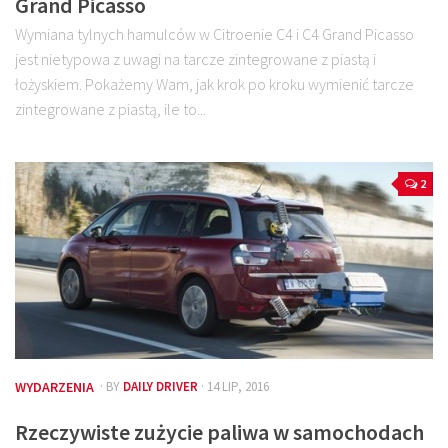
Grand Picasso
Wymiana tylnych hamulców w Citroenie C4 i C4 Grand Picasso
jest nietypowa z uwagi na tarcze zintegrowane z piastą i
łożyskiem. Pokażemy Wam, jak krok po kroku wymienić tarcze
zintegrowane z piastą, ile to...
2
WYDARZENIA
· BY
DAILY DRIVER
· 14 LIP, 2016
Rzeczywiste zużycie paliwa w samochodach