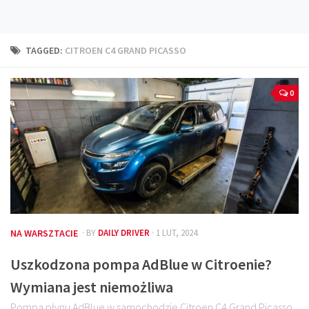
Technika
Prawo
TAGGED:
CITROEN C4 GRAND PICASSO
Technika jazdy
Oświetlenie
0
Kalkulatory
Przelicznik mocy
Auto z niemiec
Galerie
NA WARSZTACIE
· BY
DAILY DRIVER
· 1 LUT, 2024
Uszkodzona pompa AdBlue w Citroenie?
Wymiana jest niemożliwa
Pompa płynu AdBlue w samochodzie Citroen C4 Grand Picasso