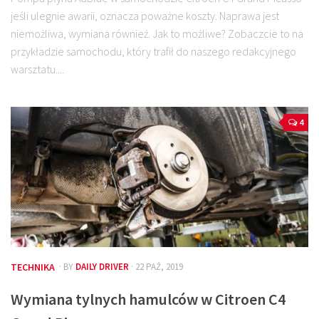
jeśli ulegnie awarii, oznacza poważne koszty. Naprawa jest
niemożliwa, wymiana również. Jak to możliwe? Zobaczcie to na
przykładzie samochodu, który trafił do naszego redakcyjnego
warsztatu....
4
TECHNIKA
· BY
DAILY DRIVER
· 22 PAŹ, 2019
Wymiana tylnych hamulców w Citroen C4