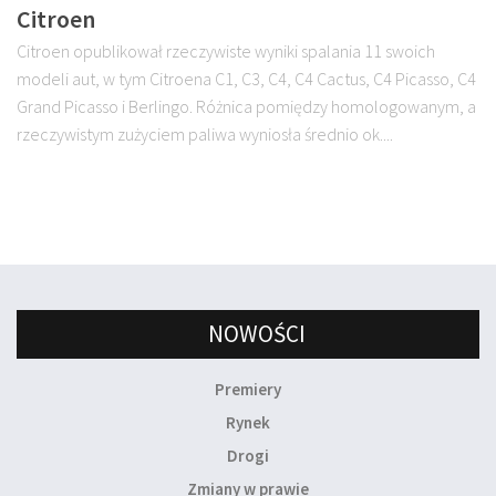
Citroen
Citroen opublikował rzeczywiste wyniki spalania 11 swoich
modeli aut, w tym Citroena C1, C3, C4, C4 Cactus, C4 Picasso, C4
Grand Picasso i Berlingo. Różnica pomiędzy homologowanym, a
rzeczywistym zużyciem paliwa wyniosła średnio ok....
NOWOŚCI
Premiery
Rynek
Drogi
Zmiany w prawie