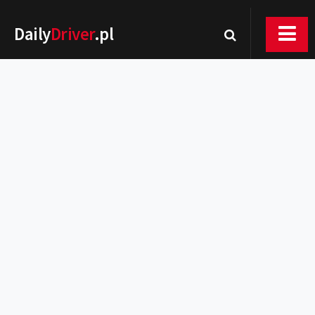
Daily
Driver
.pl
Nowości
Premiery
Rynek
Drogi
Zmiany w prawie
Wydarzenia
MOTORsport
Testy
Porady
Zakup i eksploatacja