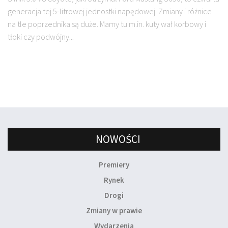
generacja tej 5-litrowej jednostki napędowej. Zmiany i różnice
na tle poprzednika są duże. Mamy tu m.in. kuty wał korbowy i
tłoki czy podwójny...
NOWOŚCI
Premiery
Rynek
Drogi
Zmiany w prawie
Wydarzenia