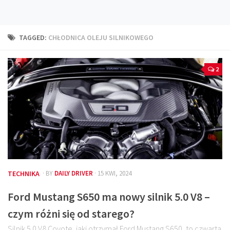
Technika
Prawo
TAGGED:
CHŁODNICA OLEJU SILNIKOWEGO
Technika jazdy
Oświetlenie
2
Kalkulatory
Przelicznik mocy
Auto z niemiec
Galerie
TECHNIKA
· BY
DAILY DRIVER
· 15 KWI, 2024
Ford Mustang S650 ma nowy silnik 5.0 V8 –
czym różni się od starego?
Silnik 5.0 V8 Coyote, jaki otrzymał Ford Mustang S650, to czwarta