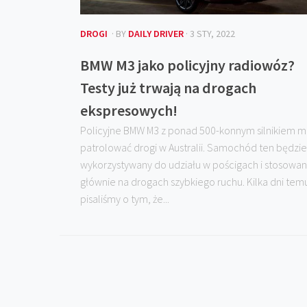
DROGI
· BY
DAILY DRIVER
· 3 STY, 2022
BMW M3 jako policyjny radiowóz?
Testy już trwają na drogach
ekspresowych!
Policyjne BMW M3 z ponad 500-konnym silnikiem m
patrolować drogi w Australii. Samochód ten będzie
wykorzystywany do udziału w pościgach i stosowa
głównie na drogach szybkiego ruchu. Kilka dni tem
pisaliśmy o tym, że...