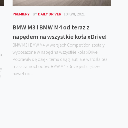
PREMIERY
· BY
DAILY DRIVER
· 19 KWI, 2021
BMW M3 i BMW M4 od teraz z
napędem na wszystkie koła xDrive!
BMW M3 i BMW M4 w wersjach Competition zostały
wyposażone w napęd na wszystkie koła xDrive.
a
Poprawiły się dzięki temu osiągi aut, ale wzrosła też
masa samochodów. BMW M4 xDrive jest cięższe
ny
nawet od...
u