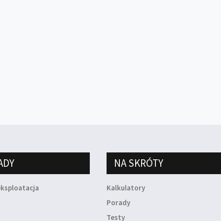
ADY
NA SKRÓTY
eksploatacja
Kalkulatory
a
Porady
Testy