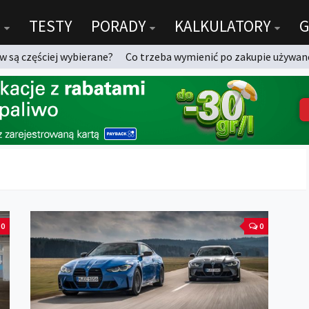
TESTY
PORADY
KALKULATORY
G
 są częściej wybierane?
Co trzeba wymienić po zakupie używan
0
0