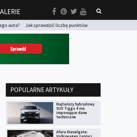
ALERIE
ego auta?
Jak sprawdzić liczbę punktów
POPULARNE ARTYKUŁY
Najtańszy hybrydowy
SUV Tiggo 4 ma
imponujące dane
techniczne
Afera Dieselgate:
Volkswagen zapłaci