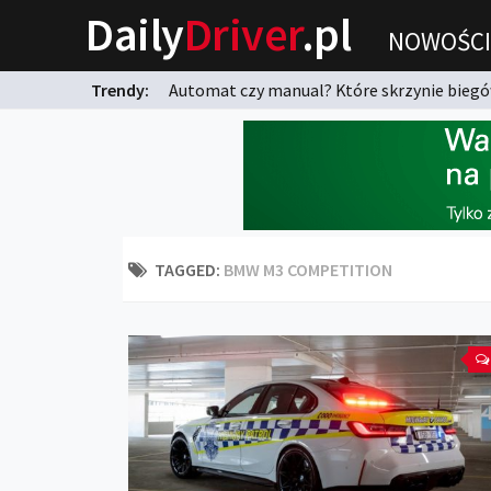
Daily
Driver
.pl
NOWOŚCI
Trendy:
Automat czy manual? Które skrzynie biegów
karnych?
TAGGED:
BMW M3 COMPETITION