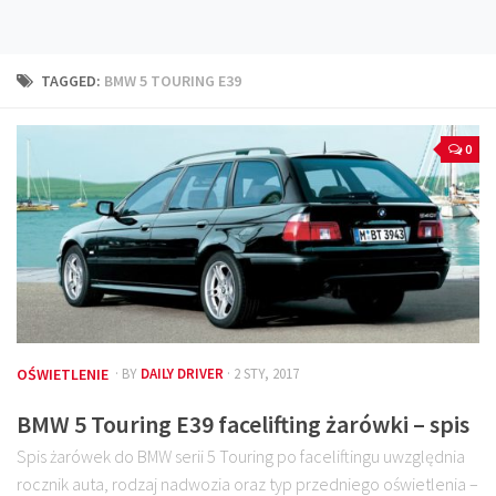
Technika
Prawo
TAGGED:
BMW 5 TOURING E39
Technika jazdy
Oświetlenie
0
Kalkulatory
Przelicznik mocy
Auto z niemiec
Galerie
OŚWIETLENIE
· BY
DAILY DRIVER
· 2 STY, 2017
BMW 5 Touring E39 facelifting żarówki – spis
Spis żarówek do BMW serii 5 Touring po faceliftingu uwzględnia
rocznik auta, rodzaj nadwozia oraz typ przedniego oświetlenia –