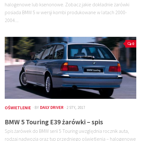
halogenowe lub ksenonowe. Zobacz jakie dokładnie żarówki
posiada BMW 5 w wersji kombi produkowane w latach 2000-
2004....
0
OŚWIETLENIE
· BY
DAILY DRIVER
· 2 STY, 2017
BMW 5 Touring E39 żarówki – spis
Spis żarówek do BMW serii 5 Touring uwzględnia rocznik auta,
rodzaj nadwozia oraz typ przedniego oświetlenia – halogenowe