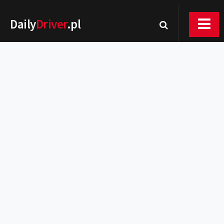
Daily
Driver
.pl
Nowości
Premiery
Rynek
Drogi
Zmiany w prawie
Wydarzenia
MOTORsport
Testy
Porady
Zakup i eksploatacja