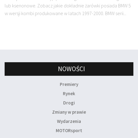
lub ksenonowe. Zobacz jakie dokładnie żarówki posiada BMW 5
w wersji kombi produkowane w latach 1997-2000. BMW serii...
NOWOŚCI
Premiery
Rynek
Drogi
Zmiany w prawie
Wydarzenia
MOTORsport