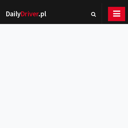
Daily
Driver
.pl
Nowości
Premiery
Rynek
Drogi
Zmiany w prawie
Wydarzenia
MOTORsport
Testy
Porady
Zakup i eksploatacja