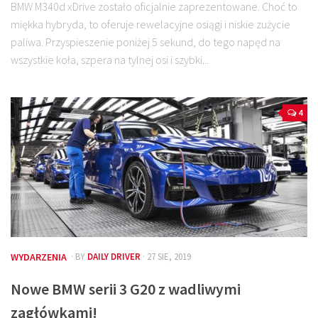
BMW M340d xDrive zostało oficjalnie zaprezentowane. Choć to
miękka hybryda, to oferuje rewelacyjne osiągi i niskie zużycie
paliwa. Przyspieszenie poniżej 5 sekund, do tego napęd na
wszystkie koła, szpera na tylnej osi i szybki...
4
WYDARZENIA
· BY
DAILY DRIVER
· 27 SIE, 2019
Nowe BMW serii 3 G20 z wadliwymi
zagłówkami!