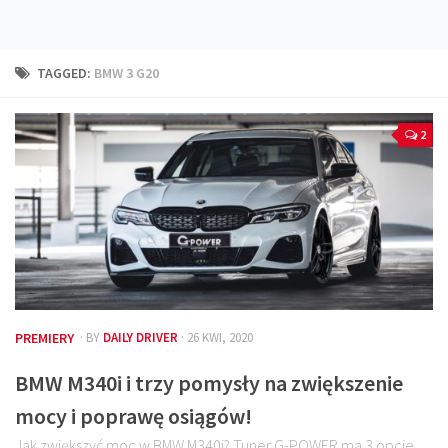
Technika
Prawo
TAGGED:
BMW 3 G20
Technika jazdy
Oświetlenie
2
Kalkulatory
Przelicznik mocy
Auto z niemiec
Galerie
PREMIERY
· BY
DAILY DRIVER
· 26 KWI, 2020
BMW M340i i trzy pomysły na zwiększenie
mocy i poprawę osiągów!
Jak zwiększyć moc w BMW M340i? Tuner G-POWER ma 3 opcje