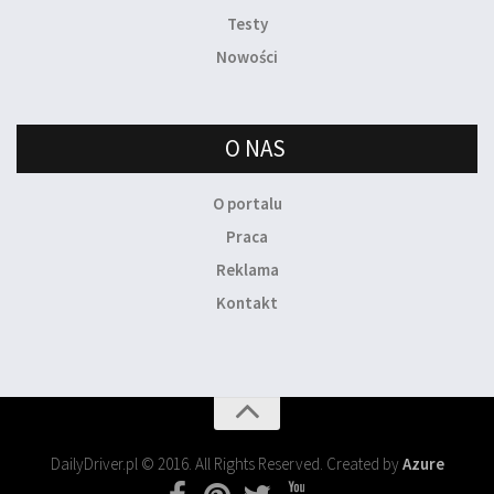
Testy
Nowości
O NAS
O portalu
Praca
Reklama
Kontakt
DailyDriver.pl © 2016. All Rights Reserved. Created by
Azure