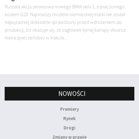
Ruszała akcja serwisowa nowego BMW serii 3, oznaczonego
kodem G20. Najnowszy modele niemieckiej marki nie został
najwyraźniej dokładnie sprawdzony przed wdrożeniem do
produkcji, bo okazuje się, że zagłówek tylnej kanapy stwarza
niebezpieczeństwo w trakcie...
NOWOŚCI
Premiery
Rynek
Drogi
Zmiany w prawie