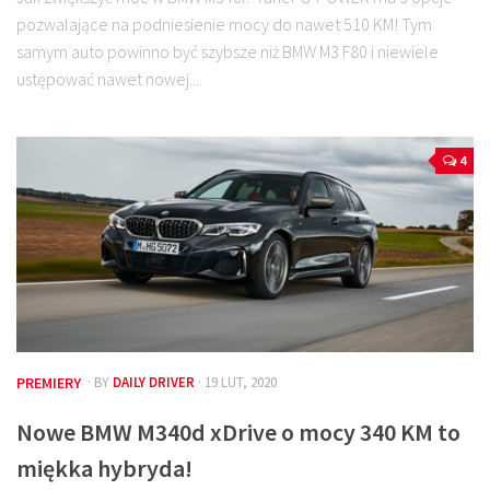
pozwalające na podniesienie mocy do nawet 510 KM! Tym
samym auto powinno być szybsze niż BMW M3 F80 i niewiele
ustępować nawet nowej...
4
PREMIERY
· BY
DAILY DRIVER
· 19 LUT, 2020
Nowe BMW M340d xDrive o mocy 340 KM to
miękka hybryda!