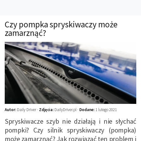
Technika
Prawo
Czy pompka spryskiwaczy może
Technika jazdy
zamarznąć?
Oświetlenie
Kalkulatory
Przelicznik mocy
Auto z niemiec
Galerie
Autor:
Daily Driver ·
Zdjęcia:
DailyDriver.pl ·
Dodane:
1 lutego 2021
Spryskiwacze szyb nie działają i nie słychać
pompki? Czy silnik spryskiwaczy (pompka)
może zamarznąć? Jak rozwiązać ten problem i