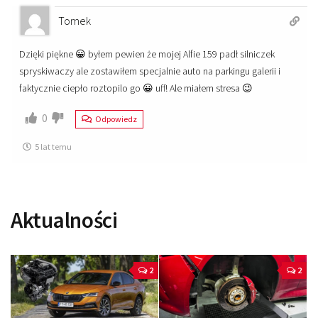
Tomek
Dzięki piękne 😀 byłem pewien że mojej Alfie 159 padł silniczek
spryskiwaczy ale zostawiłem specjalnie auto na parkingu galerii i
faktycznie ciepło roztopilo go 😀 uff! Ale miałem stresa 😉
0
Odpowiedz
5 lat temu
Aktualności
2
2