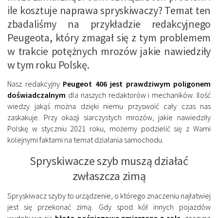
ile kosztuje naprawa spryskiwaczy? Temat ten
zbadaliśmy na przykładzie redakcyjnego
Peugeota, który zmagał się z tym problemem
w trakcie potężnych mrozów jakie nawiedziły
w tym roku Polskę.
Nasz redakcyjny
Peugeot 406 jest prawdziwym poligonem
doświadczalnym
dla naszych redaktorów i mechaników. Ilość
wiedzy jakąś można dzięki niemu przyswoić cały czas nas
zaskakuje. Przy okazji siarczystych mrozów, jakie nawiedziły
Polskę w styczniu 2021 roku, możemy podzielić się z Wami
kolejnymi faktami na temat działania samochodu.
Spryskiwacze szyb muszą działać
zwłaszcza zimą
Spryskiwacz szyby to urządzenie, o którego znaczeniu najłatwiej
jest się przekonać zimą. Gdy spod kół innych pojazdów
wydobywa się
błoto pośniegowe zmieszane z solą
, zaczyna