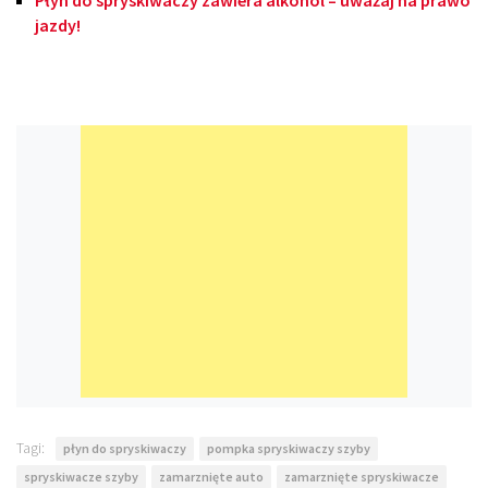
Płyn do spryskiwaczy zawiera alkohol – uważaj na prawo
jazdy!
Tagi:
płyn do spryskiwaczy
pompka spryskiwaczy szyby
spryskiwacze szyby
zamarznięte auto
zamarznięte spryskiwacze