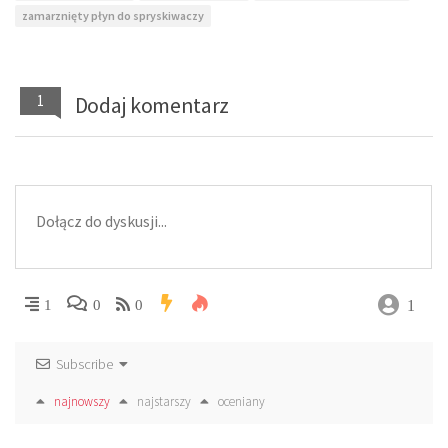
zamarznięty płyn do spryskiwaczy
1
Dodaj komentarz
1
1
0
0
Subscribe
najnowszy
najstarszy
oceniany