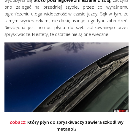
ono zalegać na przedniej szybie, przez co wyraźnemu
ograniczeniu ulega widoczność w czasie jazdy. Sęk w tym, że
samymi wycieraczkami, nie da się usunąć tego typu zabrudzeń.
Niezbędna jest pomoc płynu do szyb aplikowanego przez
spryskiwacze. Niestety, te ostatnie nie są one wieczne.
Zobacz:
Który płyn do spryskiwaczy zawiera szkodliwy
metanol?