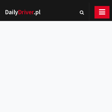
Daily
Driver
.pl
Nowości
Premiery
Rynek
Drogi
Zmiany w prawie
Wydarzenia
MOTORsport
Testy
Porady
Zakup i eksploatacja