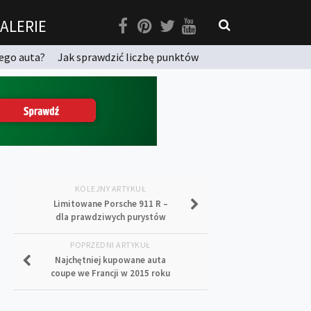
ALERIE
ego auta?
Jak sprawdzić liczbę punktów
KOLEJNY ARTYKUŁ
Limitowane Porsche 911 R –
dla prawdziwych purystów
POPRZEDNI ARTYKUŁ
Najchętniej kupowane auta
coupe we Francji w 2015 roku