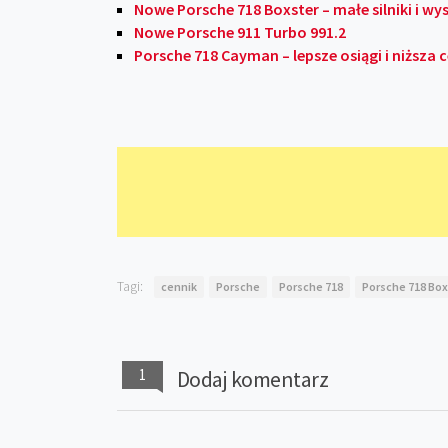
Nowe Porsche 718 Boxster – małe silniki i wys
Nowe Porsche 911 Turbo 991.2
Porsche 718 Cayman – lepsze osiągi i niższa 
Tagi:
cennik
Porsche
Porsche 718
Porsche 718 Bo
1
Dodaj komentarz