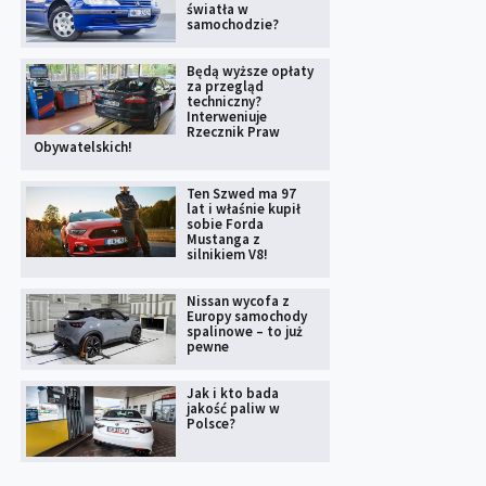
światła w
samochodzie?
Będą wyższe opłaty
za przegląd
techniczny?
Interweniuje
Rzecznik Praw
Obywatelskich!
Ten Szwed ma 97
lat i właśnie kupił
sobie Forda
Mustanga z
silnikiem V8!
Nissan wycofa z
Europy samochody
spalinowe – to już
pewne
Jak i kto bada
jakość paliw w
Polsce?