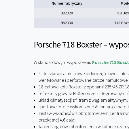
Numer fabryczny
Mod
982320
718 Box
982330
718 Boxs
Porsche 718 Boxster – wypo
W standardowym wyposażeniu
Porsche 718 Boxst
4-tłoczkowe aluminiowe jednoczęściowe stałe za
wentylowane i perforowane tarcze hamulcowe o
18-calowe koła Boxster z oponami 235/45 ZR 18 z
reflektory główne Bi-Xenon ze zintegrowanymi ś
układ klimatyzacji z filtrem z węglem aktywnym;
sportowe fotele wykończone Alcantarą / mate
zestaw wskaźników z obrotomierzem centralnym 
przekątnej 4,6 cala;
tarcze zegarów i obrotomierza w kolorze czarn