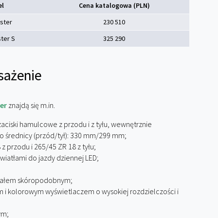
el
Cena katalogowa (PLN)
ster
230 510
ter S
325 290
sażenie
er
znajdą się m.in.
ciski hamulcowe z przodu i z tyłu, wewnętrznie
 średnicy (przód/tył): 330 mm/299 mm;
 przodu i 265/45 ZR 18 z tyłu;
wiatłami do jazdy dziennej LED;
riałem skóropodobnym;
i kolorowym wyświetlaczem o wysokiej rozdzielczości i
ym;