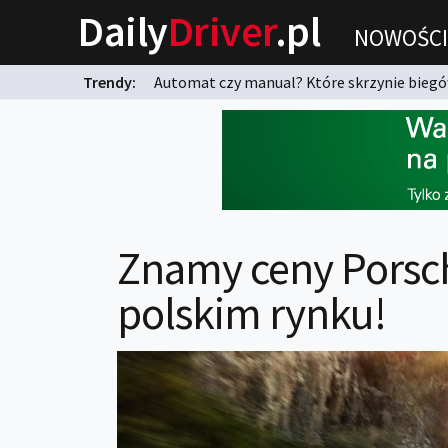
Daily
Driver
.pl
NOWOŚCI
Trendy:
Automat czy manual? Które skrzynie biegów
karnych?
Znamy ceny Porsch
polskim rynku!