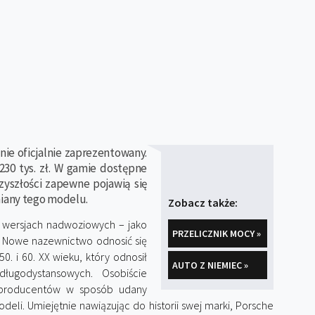
nie oficjalnie zaprezentowany.
30 tys. zł. W gamie dostępne
zyszłości zapewne pojawią się
iany tego modelu.
Zobacz także:
wersjach nadwoziowych – jako
PRZELICZNIK MOCY »
. Nowe nazewnictwo odnosić się
 i 60. XX wieku, który odnosił
AUTO Z NIEMIEC »
ługodystansowych. Osobiście
h producentów w sposób udany
eli. Umiejętnie nawiązując do historii swej marki, Porsche