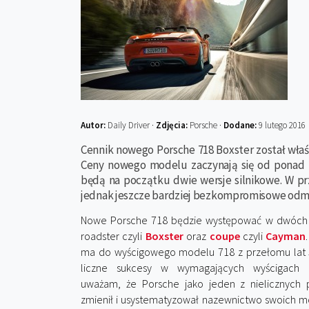
Autor:
Daily Driver ·
Zdjęcia:
Porsche ·
Dodane:
9 lutego 2016
Cennik nowego Porsche 718 Boxster został właś
Ceny nowego modelu zaczynają się od ponad 2
będą na początku dwie wersje silnikowe. W pr
jednak jeszcze bardziej bezkompromisowe odm
Nowe Porsche 718 będzie występować w dwóch 
roadster czyli
Boxster
oraz
coupe
czyli
Cayman
ma do wyścigowego modelu 718 z przełomu lat 50.
liczne sukcesy w wymagających wyścigach d
uważam, że Porsche jako jeden z nielicznyc
zmienił i usystematyzował nazewnictwo swoich mod