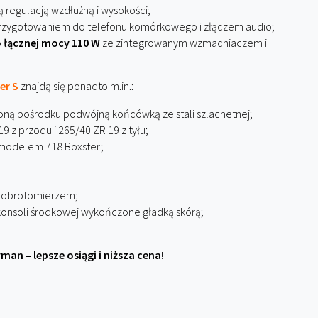
 regulacją wzdłużną i wysokości;
zygotowaniem do telefonu komórkowego i złączem audio;
 łącznej mocy 110 W
ze zintegrowanym wzmacniaczem i
er S
znajdą się ponadto m.in.:
ą pośrodku podwójną końcówką ze stali szlachetnej;
 z przodu i 265/40 ZR 19 z tyłu;
modelem 718 Boxster;
m obrotomierzem;
 konsoli środkowej wykończone gładką skórą;
an – lepsze osiągi i niższa cena!