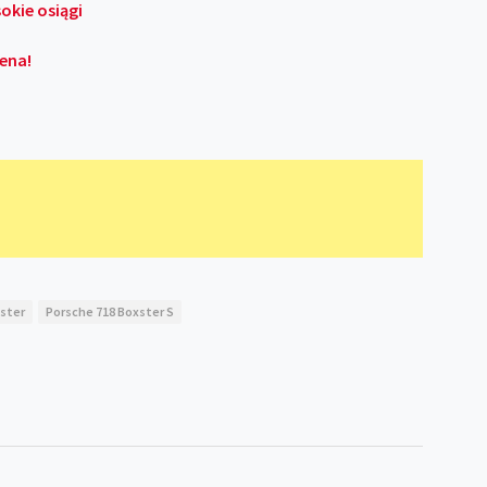
okie osiągi
cena!
xster
Porsche 718 Boxster S