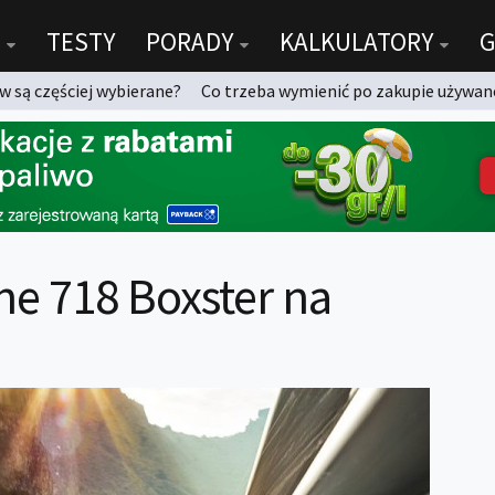
TESTY
PORADY
KALKULATORY
G
 są częściej wybierane?
Co trzeba wymienić po zakupie używan
e 718 Boxster na