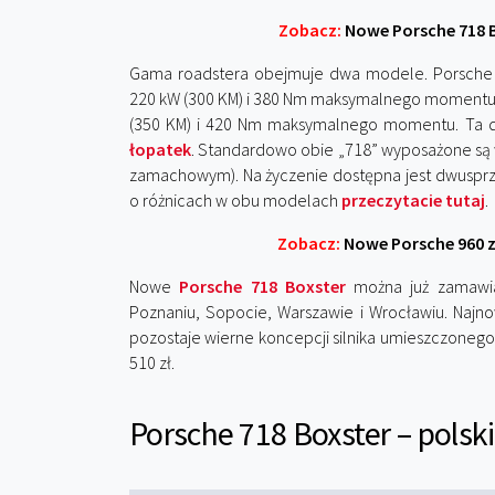
Zobacz:
Nowe Porsche 718 Bo
Gama roadstera obejmuje dwa modele. Porsch
220 kW (300 KM) i 380 Nm maksymalnego moment
(350 KM) i 420 Nm maksymalnego momentu. Ta d
łopatek
. Standardowo obie „718” wyposażone s
zamachowym). Na życzenie dostępna jest dwusprz
o różnicach w obu modelach
przeczytacie tutaj
.
Zobacz:
Nowe Porsche 960 z
Nowe
Porsche 718 Boxster
można już zamawia
Poznaniu, Sopocie, Warszawie i Wrocławiu. Naj
pozostaje wierne koncepcji silnika umieszczonego
510 zł.
Porsche 718 Boxster – polski