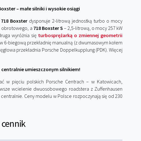
xster – małe silniki i wysokie osiągi
e
718 Boxster
dysponuje 2-litrową jednostką turbo o mocy
u obrotowego, a
718 Boxster S
– 2,5-litrową, o mocy 257 kW
ruga wyróżnia się
turbosprężarką o zmiennej geometrii
ą w 6-biegową przekładnię manualną (z dwumasowym kołem
ęgłowa przekładnia Porsche Doppelkupplung (PDK). Więcej
 centralnie umieszczonym silnikiem!
ć w pięciu polskich Porsche Centrach – w Katowicach,
nowsze wcielenie dwuosobowego roadstera z Zuffenhausen
 centralnie. Ceny modelu w Polsce rozpoczynają się od 230
 cennik