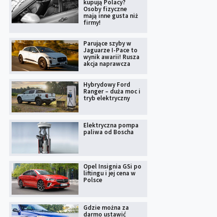
kupują Polacy?
Osoby fizyczne
mają inne gusta niż
firmy!
Parujące szyby w
Jaguarze I-Pace to
wynik awarii! Rusza
akcja naprawcza
Hybrydowy Ford
Ranger – duża moc i
tryb elektryczny
Elektryczna pompa
paliwa od Boscha
Opel Insignia GSi po
liftingu i jej cena w
Polsce
Gdzie można za
darmo ustawić