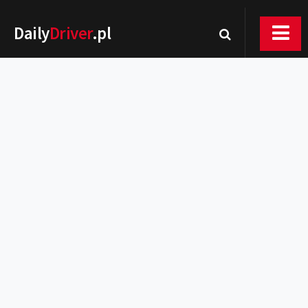
Daily
Driver
.pl
Nowości
Premiery
Rynek
Drogi
Zmiany w prawie
Wydarzenia
MOTORsport
Testy
Porady
Zakup i eksploatacja