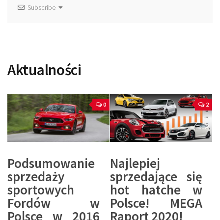
Subscribe
Aktualności
0
2
Podsumowanie
Najlepiej
sprzedaży
sprzedające się
sportowych
hot hatche w
Fordów w
Polsce! MEGA
Polsce w 2016
Raport 2020!