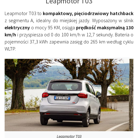
Leapmotor T03
Leapmotor T03 to
kompaktowy, pięciodrzwiowy hatchback
z segmentu A, idealny do miejskiej jazdy. Wyposażony w silnik
elektryczny
o mocy 95 KM, osiąga
prędkość maksymalną 130
km/h
i przyspiesza od 0 do 100 km/h w 12,7 sekundy. Bateria o
pojemności 37,3 kWh zapewnia zasięg do 265 km według cyklu
WLTP.
Leapmotor T03