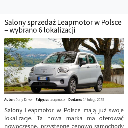
Technika
Prawo
Salony sprzedaż Leapmotor w Polsce
Technika jazdy
– wybrano 6 lokalizacji
Oświetlenie
Kalkulatory
Przelicznik mocy
Auto z niemiec
Galerie
Autor:
Daily Driver ·
Zdjęcia:
Leapmotor ·
Dodane:
14 lutego 2025
Salony Leapmotor w Polsce mają już swoje
lokalizacje. Ta nowa marka ma oferować
nowoczesne, przystępne cenowo samochody