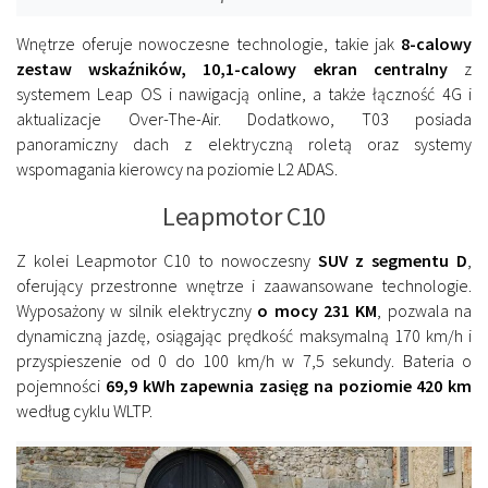
Wnętrze oferuje nowoczesne technologie, takie jak
8-calowy
zestaw wskaźników, 10,1-calowy ekran centralny
z
systemem Leap OS i nawigacją online, a także łączność 4G i
aktualizacje Over-The-Air. Dodatkowo, T03 posiada
panoramiczny dach z elektryczną roletą oraz systemy
wspomagania kierowcy na poziomie L2 ADAS.
Leapmotor C10
Z kolei Leapmotor C10 to nowoczesny
SUV z segmentu D
,
oferujący przestronne wnętrze i zaawansowane technologie.
Wyposażony w silnik elektryczny
o mocy 231 KM
, pozwala na
dynamiczną jazdę, osiągając prędkość maksymalną 170 km/h i
przyspieszenie od 0 do 100 km/h w 7,5 sekundy. Bateria o
pojemności
69,9 kWh zapewnia zasięg na poziomie 420 km
według cyklu WLTP.