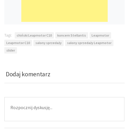
Tagi:
chiński Leapmotor C10
koncern Stellantis
Leapmotor
Leapmotor C10
salony sprzedaży
salony sprzedaży Leapmotor
slider
Dodaj komentarz