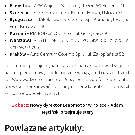
Białystok
– ASW Wojciula Sp. z o.o., ul. Gen. Wł. Andersa 71
Szczecin
– Gezet Sp. z o.o. Sp. Komandytowa, Ustowo 57
Bydgoszcz
– Mikołajczak Sp. z o.o. Sp. Komandytowa, ul.
Armii Krajowej 250
Poznań
– P.M. POL-CAR Sp. z o.o., ul. Gorzysława 9
Warszawa
– STELLANTIS & YOU POLSKA Sp. z o.o., Al.
Krakowska 206
Kraków
– Auto Centrum Golemo Sp. J., ul. Zakopiańska 52
Leapmotor planuje dynamiczną ekspansję, wprowadzając co
najmniej jeden nowy model rocznie w ciągu najbliższych trzech
lat. Wprowadzenie marki do Polski poszerza ofertę Stellantis i
pozwala konkurować z innymi producentami chińskich
samochodów elektrycznych.
Zobacz:
Nowy dyrektor Leapmotor w Polsce – Adam
Męciński przejmuje stery
Powiązane artykuły: