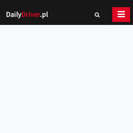
Daily
Driver
.pl
Nowości
Premiery
Rynek
Drogi
Zmiany w prawie
Wydarzenia
MOTORsport
Testy
Porady
Zakup i eksploatacja