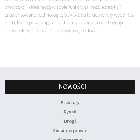
propozycji, które łączą w sobie funkcjonalność, estetykę i
zaawansowane technologie. SUV Škoda to doskonały wybór dla
osób, które poszukują samochodu zarówno do codziennych
obowiązków, jak i weekendowych wyjazdów....
NOWOŚCI
Premiery
Rynek
Drogi
Zmiany w prawie
Wydarzenia