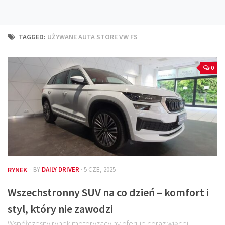
Technika
Prawo
TAGGED:
UŻYWANE AUTA STORE VW FS
Technika jazdy
Oświetlenie
0
Kalkulatory
Przelicznik mocy
Auto z niemiec
Galerie
RYNEK
· BY
DAILY DRIVER
· 5 CZE, 2025
Wszechstronny SUV na co dzień – komfort i
styl, który nie zawodzi
Współczesny rynek motoryzacyjny oferuje coraz więcej