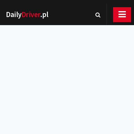
Daily
Driver
.pl
Nowości
Premiery
Rynek
Drogi
Zmiany w prawie
Wydarzenia
MOTORsport
Testy
Porady
Zakup i eksploatacja