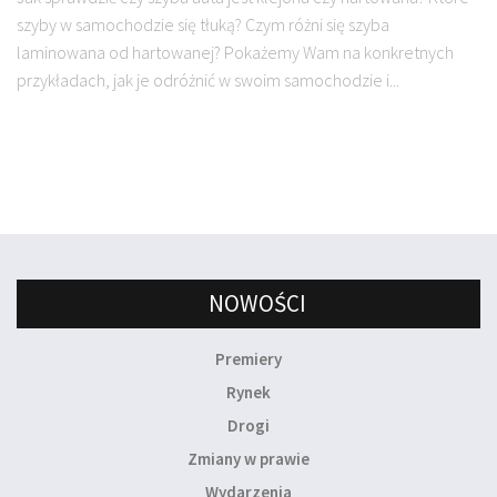
szyby w samochodzie się tłuką? Czym różni się szyba
laminowana od hartowanej? Pokażemy Wam na konkretnych
przykładach, jak je odróżnić w swoim samochodzie i...
NOWOŚCI
Premiery
Rynek
Drogi
Zmiany w prawie
Wydarzenia