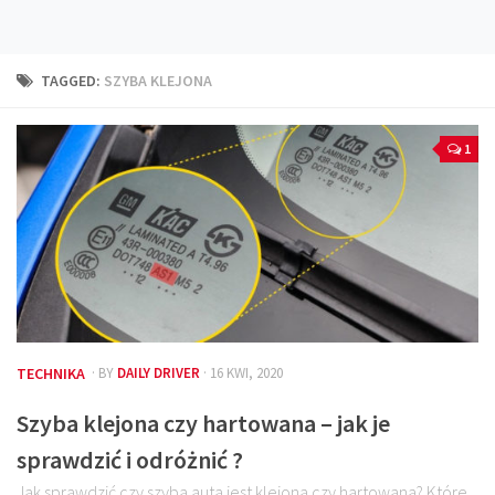
Technika
Prawo
TAGGED:
SZYBA KLEJONA
Technika jazdy
Oświetlenie
1
Kalkulatory
Przelicznik mocy
Auto z niemiec
Galerie
TECHNIKA
· BY
DAILY DRIVER
· 16 KWI, 2020
Szyba klejona czy hartowana – jak je
sprawdzić i odróżnić ?
Jak sprawdzić czy szyba auta jest klejona czy hartowana? Które