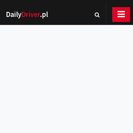
Daily
Driver
.pl
Nowości
Premiery
Rynek
Drogi
Zmiany w prawie
Wydarzenia
MOTORsport
Testy
Porady
Zakup i eksploatacja