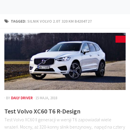
Technika
Prawo
TAGGED:
SILNIK VOLVO 2.0T 320 KM B4204T27
Technika jazdy
Oświetlenie
8
Kalkulatory
Przelicznik mocy
Auto z niemiec
Galerie
· BY
DAILY DRIVER
· 15 MAJA, 2018
Test Volvo XC60 T6 R-Design
Test Volvo XC60 II generacji w wersji T6 zapowiadał wiele
wrażeń. Mocny, aż 320-konny silnik benzynowy, napęd na cztery