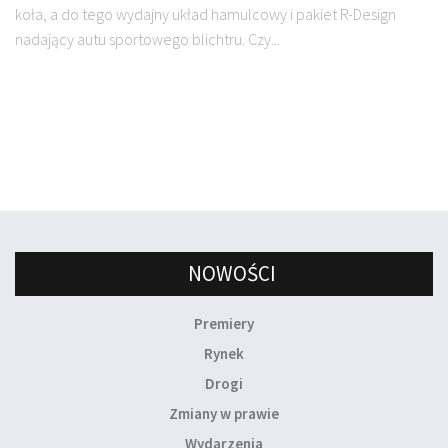
koła, a do tego wydajny układ hamulcowy i pakiet R-Design
nadający autu sportowego blichtru. Czy...
NOWOŚCI
Premiery
Rynek
Drogi
Zmiany w prawie
Wydarzenia