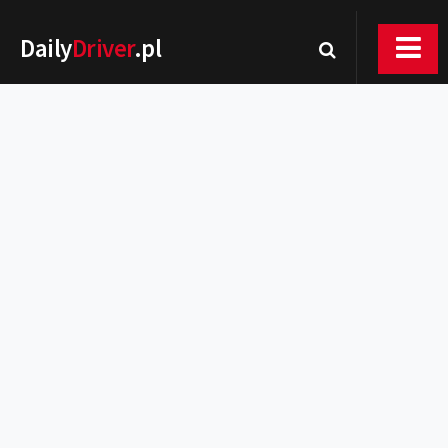
Daily
Driver
.pl
Nowości
Premiery
Rynek
Drogi
Zmiany w prawie
Wydarzenia
MOTORsport
Testy
Porady
Zakup i eksploatacja