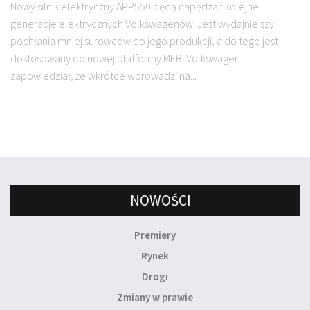
Nowy silnik elektryczny APP550 będą napędzać kolejne
generacje elektrycznych Volkswagenów. Jest wydajniejszy i
pochłania mniej surowców do jego produkcji, a do tego jest
dostosowany do nowej platformy MEB. Volkswagen
zapowiedział, że wkrótce wprowadzi na...
NOWOŚCI
Premiery
Rynek
Drogi
Zmiany w prawie