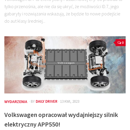
tylko przenośnia, ale nie da się ukryć, że możliwości ID.7, jego
gabaryty i rozwiązania wskazują, że będzie to nowe podejście
do aut klasy średniej...
0
WYDARZENIA
· BY
DAILY DRIVER
· 13 KWI, 2023
Volkswagen opracował wydajniejszy silnik
elektryczny APP550!