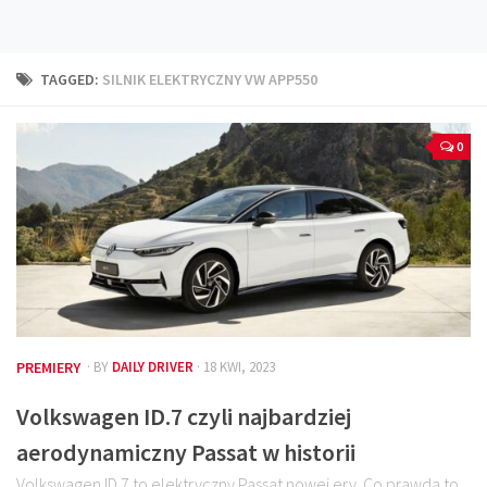
Technika
Prawo
TAGGED:
SILNIK ELEKTRYCZNY VW APP550
Technika jazdy
Oświetlenie
0
Kalkulatory
Przelicznik mocy
Auto z niemiec
Galerie
PREMIERY
· BY
DAILY DRIVER
· 18 KWI, 2023
Volkswagen ID.7 czyli najbardziej
aerodynamiczny Passat w historii
Volkswagen ID.7 to elektryczny Passat nowej ery. Co prawda to