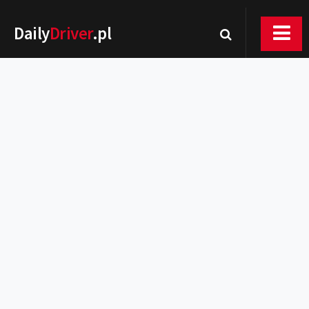
Daily
Driver
.pl
Nowości
Premiery
Rynek
Drogi
Zmiany w prawie
Wydarzenia
MOTORsport
Testy
Porady
Zakup i eksploatacja