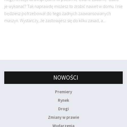
je wykonać? Tak naprawdę możesz to zrobić nawet w domu. I nie
będziesz potrzebował do tego żadnych zaawansowanych
maszyn. Wystarczy, że zastosujesz się do kilku zasad, a...
NOWOŚCI
Premiery
Rynek
Drogi
Zmiany w prawie
Wydarzenia