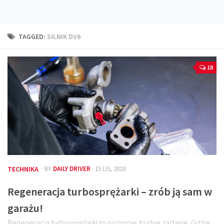
Technika
Prawo
TAGGED:
SILNIK DV6
Technika jazdy
Oświetlenie
18
Kalkulatory
Przelicznik mocy
Auto z niemiec
Galerie
TECHNIKA
· BY
DAILY DRIVER
· 15 LIS, 2018
Regeneracja turbosprężarki – zrób ją sam w
garażu!
Regeneracja turbosprężarki to pozornie trudne zadanie. Gdzie