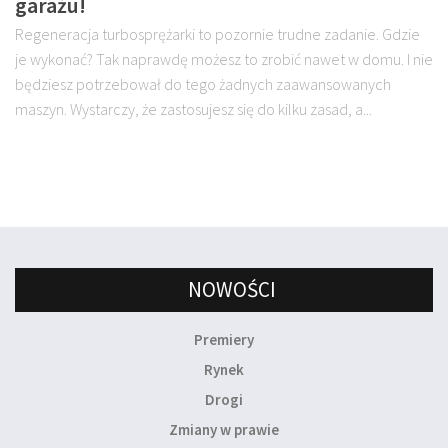
garażu!
Regeneracja turbosprężarki to pozornie trudne zadanie. Gdzie
je wykonać? Tak naprawdę możesz to zrobić nawet w domu. I nie
będziesz potrzebował do tego żadnych zaawansowanych
maszyn. Wystarczy, że zastosujesz się do kilku zasad, a...
NOWOŚCI
Premiery
Rynek
Drogi
Zmiany w prawie