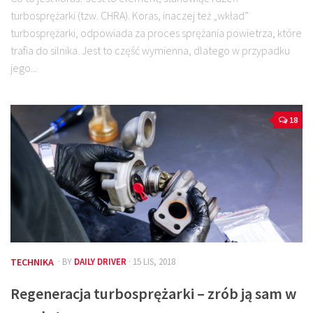
turbosprężarki (tzw. CHRA). Koras, inaczej też „wkład”
turbosprężarki, odpowiada za proces sprężania powietrza, które
trafia do silnika. Jest to część wymienna, dlatego w przypadku
jego...
18
TECHNIKA
· BY
DAILY DRIVER
· 15 LIS, 2018
Regeneracja turbosprężarki – zrób ją sam w