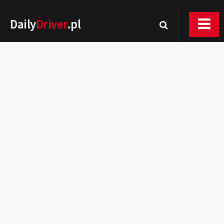
Daily
Driver
.pl
Nowości
Premiery
Rynek
Drogi
Zmiany w prawie
Wydarzenia
MOTORsport
Testy
Porady
Zakup i eksploatacja