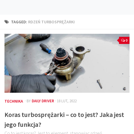
Technika
Prawo
TAGGED:
RDZEŃ TURBOSPRĘŻARKI
Technika jazdy
Oświetlenie
0
Kalkulatory
Przelicznik mocy
Auto z niemiec
Galerie
TECHNIKA
· BY
DAILY DRIVER
· 18 LUT, 2022
Koras turbosprężarki – co to jest? Jaka jest
jego funkcja?
Co to jest koras? Jest to element, stanowiąc rdzeń