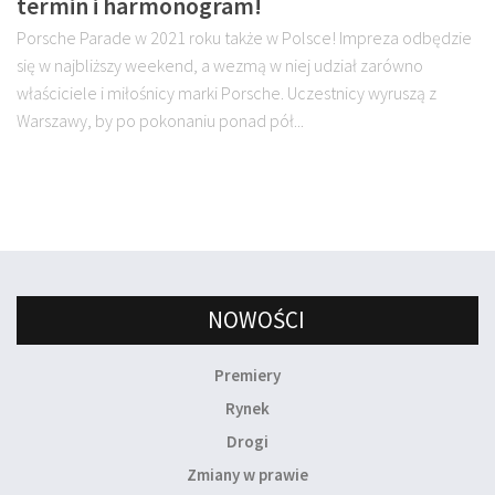
termin i harmonogram!
Porsche Parade w 2021 roku także w Polsce! Impreza odbędzie
się w najbliższy weekend, a wezmą w niej udział zarówno
właściciele i miłośnicy marki Porsche. Uczestnicy wyruszą z
Warszawy, by po pokonaniu ponad pół...
NOWOŚCI
Premiery
Rynek
Drogi
Zmiany w prawie