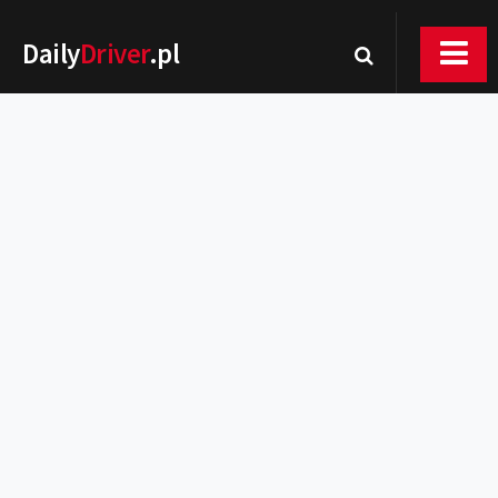
Daily
Driver
.pl
Nowości
Premiery
Rynek
Drogi
Zmiany w prawie
Wydarzenia
MOTORsport
Testy
Porady
Zakup i eksploatacja