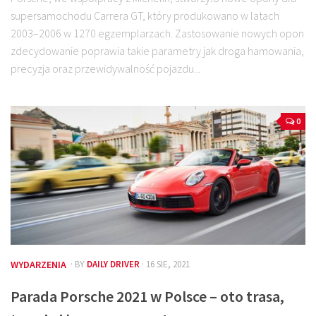
supersamochodu Carrera GT, który produkowano w latach
2003–2006 w 1270 egzemplarzach. Zastosowanie nowych opon
zdecydowanie poprawia takie parametry jak droga hamowania,
precyzja oraz przewidywalność pojazdu...
0
WYDARZENIA
· BY
DAILY DRIVER
· 16 SIE, 2021
Parada Porsche 2021 w Polsce – oto trasa,