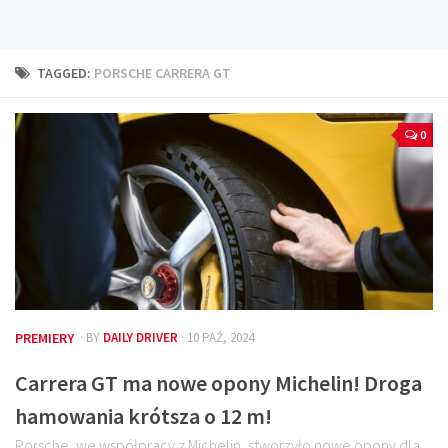
Technika
Prawo
TAGGED:
PORSCHE CARRERA GT
Technika jazdy
Oświetlenie
0
Kalkulatory
Przelicznik mocy
Auto z niemiec
Galerie
PREMIERY
· BY
DAILY DRIVER
· 10 PAŹ, 2024
Carrera GT ma nowe opony Michelin! Droga
hamowania krótsza o 12 m!
Porsche, we współpracy z Michelin, stworzyło nowe opony dla