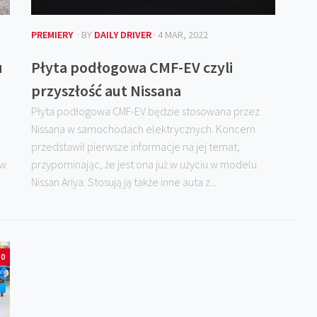
PREMIERY
· BY
DAILY DRIVER
· 4 MAR, 2022
u
Płyta podłogowa CMF-EV czyli
przyszłość aut Nissana
Płyta podłogowa CMF-EV będzie stosowana przez
Nissana w samochodach elektrycznych. Koncern
przedstawił pierwsze informacje na jej temat,
 w
przypominając, że jest ona już w użyciu w modelu
Nissan Ariya. Stosują ją także inne auta z...
0