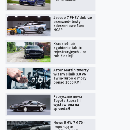
Jaecoo 7 PHEV dobrze
przeszedł testy
zderzeniowe Euro
NCAP
Kradzież lub
zgubienie tablic
rejestracyjnych – co
robić dalej?
Aston Martin tworzy
własny silnik 3.0 V6
Twin-Turbo o mocy
ponad 1000 KM!
Fabrycznie nowa
Toyota Supra III
wystawiona na
sprzedaż!
Nowe BMW 7 G70 –
imponujące