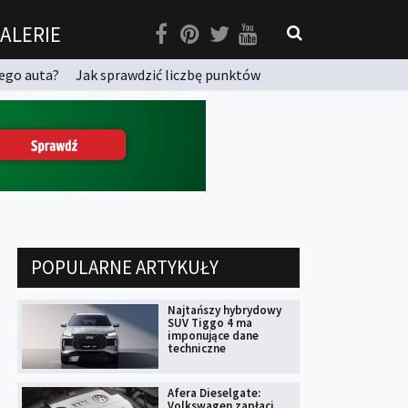
ALERIE
ego auta?
Jak sprawdzić liczbę punktów
POPULARNE ARTYKUŁY
Najtańszy hybrydowy
SUV Tiggo 4 ma
imponujące dane
techniczne
Afera Dieselgate:
Volkswagen zapłaci