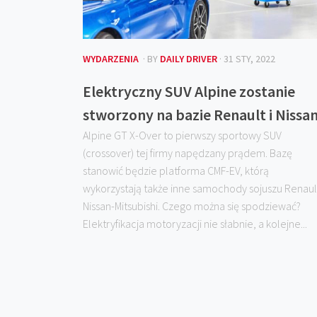
WYDARZENIA
· BY
DAILY DRIVER
· 31 STY, 2022
Elektryczny SUV Alpine zostanie
stworzony na bazie Renault i Nissa
Alpine GT X-Over to pierwszy sportowy SUV
(crossover) tej firmy napędzany prądem. Bazę
stanowić będzie platforma CMF-EV, którą
wykorzystają także inne samochody sojuszu Renaul
Nissan-Mitsubishi. Czego można się spodziewać?
Elektryfikacja motoryzacji nie słabnie, a kolejne...