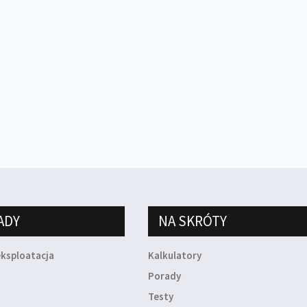
ADY
NA SKRÓTY
eksploatacja
Kalkulatory
a
Porady
Testy