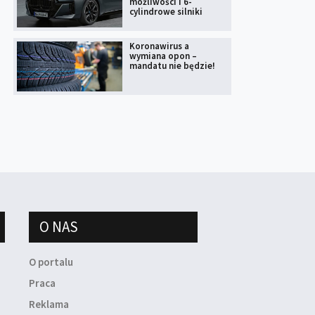
możliwości i 6-
cylindrowe silniki
Koronawirus a
wymiana opon –
mandatu nie będzie!
O NAS
O portalu
Praca
Reklama