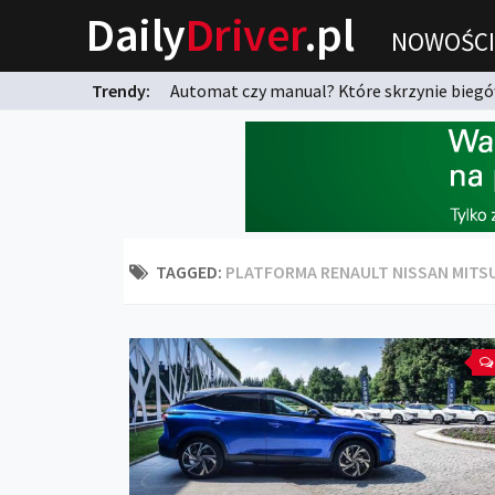
Daily
Driver
.pl
NOWOŚCI
Trendy:
Automat czy manual? Które skrzynie biegów
karnych?
TAGGED:
PLATFORMA RENAULT NISSAN MITSU