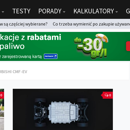
TESTY
PORADY
KALKULATORY
G
 są częściej wybierane?
Co trzeba wymienić po zakupie używan
BISHI CMF-EV
0
0