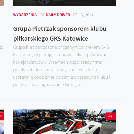
WYDARZENIA
· BY
DAILY DRIVER
· 27 LIS, 2024
Grupa Pietrzak sponsorem klubu
piłkarskiego GKS Katowice
d,
Grupa Pietrzak została oficjalnym partnerem GKS
Katowice, wspierając klubowe sekcje piłki nożnej,
hokeja i siatkówki. W ramach współpracy firma
przekazała trzy samochody służbowe, które
usprawnią codzienne działania operacyjne klubu i
podkreślą zaangażowanie Grupy w...
0
0