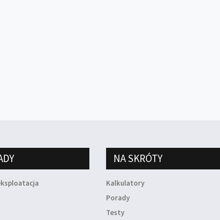
ADY
NA SKRÓTY
eksploatacja
Kalkulatory
a
Porady
Testy