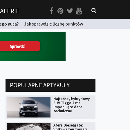
ALERIE
ego auta?
Jak sprawdzić liczbę punktów
POPULARNE ARTYKUŁY
Najtańszy hybrydowy
SUV Tiggo 4 ma
imponujące dane
techniczne
Afera Dieselgate:
Volkswagen zapłaci