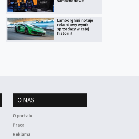
samochodowe
Lamborghini notuje
rekordowy wynik
sprzedaży w całej
historii!
O NAS
O portalu
Praca
Reklama