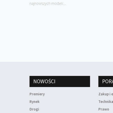
najnowszych modeli....
NOWOŚCI
POR
Premiery
Zakup i 
Rynek
Technik
Drogi
Prawo