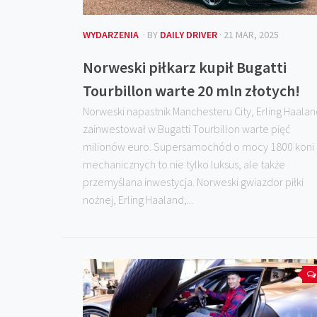
WYDARZENIA
· BY
DAILY DRIVER
· 21 MAR, 2025
Norweski piłkarz kupił Bugatti
Tourbillon warte 20 mln złotych!
Norweski napastnik Manchesteru City, Erling Haalan
zainwestował w Bugatti Tourbillon warte pięć
milionów euro. Supersamochód o mocy 1800 koni
mechanicznych to nie tylko luksus, ale także
przemyślana inwestycja. Norweski gwiazdor piłki
nożnej, Erling Haaland,...