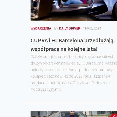
WYDARZENIA
· BY
DAILY DRIVER
· 4 MAR, 2024
CUPRA i FC Barcelona przedłużają
współpracę na kolejne lata!
CUPRA oraz jedna z najbardziej rozpoznawalnych
drużyn piłkarskich na świecie, FC Barcelona, właśni
ogłosiły przedłużenie swojej partnerskiej umowy n
kolejne 5 sezonów, aż do 2029 roku. Hiszpański
producent będzie nadal Oficjalnym Partnerem
Motoryzacyjnym i...