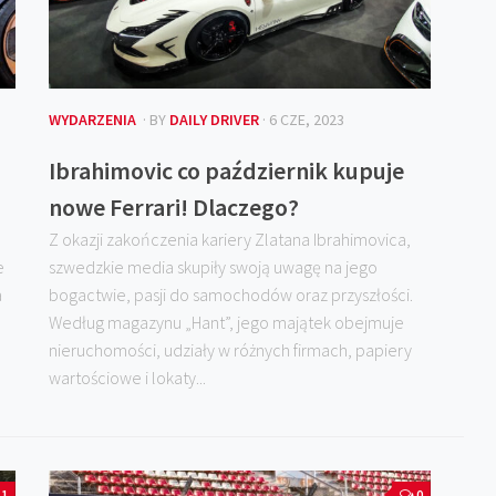
WYDARZENIA
· BY
DAILY DRIVER
· 6 CZE, 2023
Ibrahimovic co październik kupuje
nowe Ferrari! Dlaczego?
Z okazji zakończenia kariery Zlatana Ibrahimovica,
e
szwedzkie media skupiły swoją uwagę na jego
a
bogactwie, pasji do samochodów oraz przyszłości.
Według magazynu „Hant”, jego majątek obejmuje
nieruchomości, udziały w różnych firmach, papiery
wartościowe i lokaty...
1
0