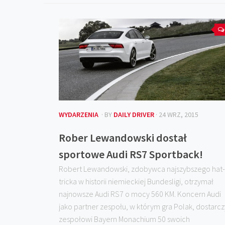
WYDARZENIA
· BY
DAILY DRIVER
· 24 WRZ, 2015
Rober Lewandowski dostał
sportowe Audi RS7 Sportback!
Robert Lewandowski, zdobywca najszybszego hat-
tricka w historii niemieckiej Bundesligi, otrzymał
najnowsze Audi RS7 o mocy 560 KM. Koncern Audi
jako partner zespołu, w którym gra Polak, dostarcz
zespołowi Bayern Monachium 50 swoich