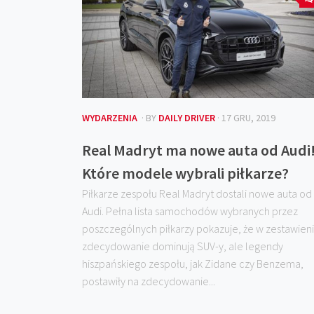
WYDARZENIA
· BY
DAILY DRIVER
· 17 GRU, 2019
Real Madryt ma nowe auta od Audi
Które modele wybrali piłkarze?
Piłkarze zespołu Real Madryt dostali nowe auta od
Audi. Pełna lista samochodów wybranych przez
poszczególnych piłkarzy pokazuje, że w zestawien
zdecydowanie dominują SUV-y, ale legendy
hiszpańskiego zespołu, jak Zidane czy Benzema,
postawiły na zdecydowanie...