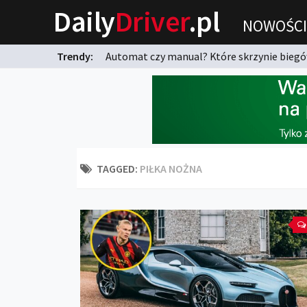
Daily
Driver
.pl
NOWOŚCI
Trendy:
Automat czy manual? Które skrzynie biegów
karnych?
TAGGED:
PIŁKA NOŻNA