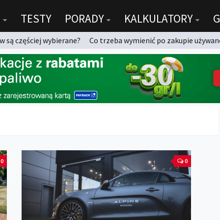
TESTY
PORADY
KALKULATORY
G
 są częściej wybierane?
Co trzeba wymienić po zakupie używan
0
0