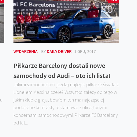
WYDARZENIA
· BY
DAILY DRIVER
· 1 GRU, 2017
!
Piłkarze Barcelony dostali nowe
samochody od Audi – oto ich lista!
Jakimi samochodami jeżdżą najlepsi piłkarze świata z
Lionelem Messi na czele? Wszystko zależy od tego w
iu
jakim klubie grają, bowiem ten ma najczęściej
podpisane kontrakty reklamowe z określonymi
koncernami samochodowymi. Piłkarze FC Barcelony
od lat...