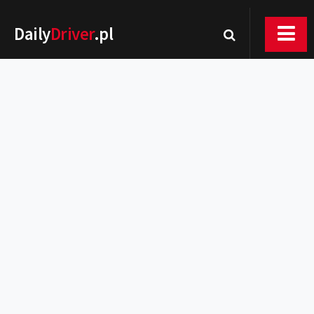
Daily
Driver
.pl
Nowości
Premiery
Rynek
Drogi
Zmiany w prawie
Wydarzenia
MOTORsport
Testy
Porady
Zakup i eksploatacja