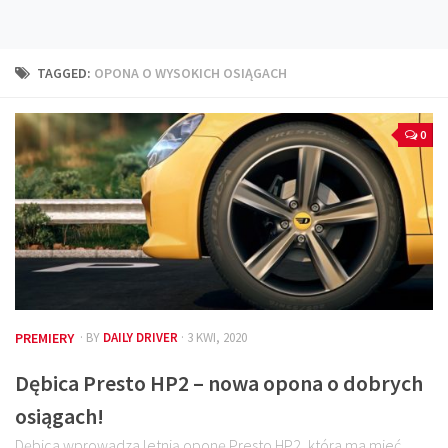
Technika
Prawo
TAGGED:
OPONA O WYSOKICH OSIĄGACH
Technika jazdy
Oświetlenie
0
Kalkulatory
Przelicznik mocy
Auto z niemiec
Galerie
PREMIERY
· BY
DAILY DRIVER
· 3 KWI, 2020
Dębica Presto HP2 – nowa opona o dobrych
osiągach!
Dębica wprowadza letnią oponę Presto HP2, która ma mieć