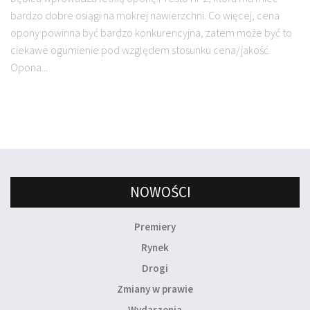
bardzo dobre osiągi na mokrej nawierzchni. Co więcej, cena
opony powinna być bardzo konkurencyjna, zatem może być to
ciekawe ogumienie pod względem stosunku cena/jakość.
Opona...
NOWOŚCI
Premiery
Rynek
Drogi
Zmiany w prawie
Wydarzenia