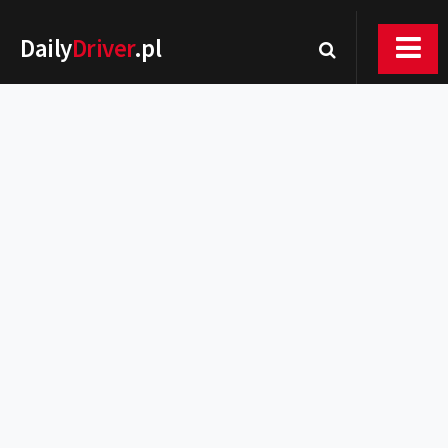
Daily
Driver
.pl
Nowości
Premiery
Rynek
Drogi
Zmiany w prawie
Wydarzenia
MOTORsport
Testy
Porady
Zakup i eksploatacja