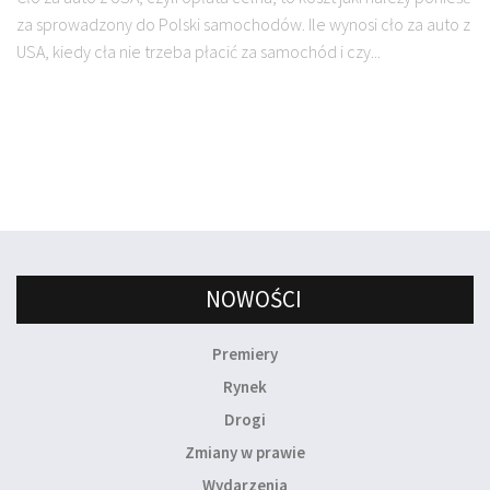
za sprowadzony do Polski samochodów. Ile wynosi cło za auto z
USA, kiedy cła nie trzeba płacić za samochód i czy...
NOWOŚCI
Premiery
Rynek
Drogi
Zmiany w prawie
Wydarzenia