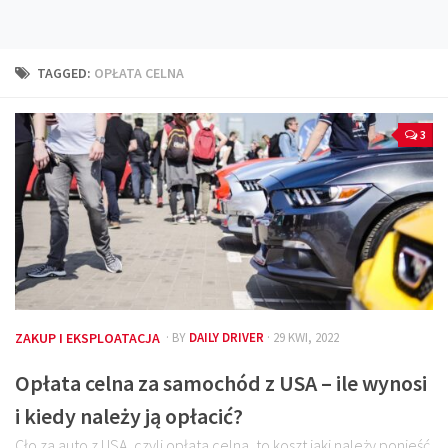
Technika
Prawo
TAGGED:
OPŁATA CELNA
Technika jazdy
Oświetlenie
3
Kalkulatory
Przelicznik mocy
Auto z niemiec
Galerie
ZAKUP I EKSPLOATACJA
· BY
DAILY DRIVER
· 29 KWI, 2022
Opłata celna za samochód z USA – ile wynosi
i kiedy należy ją opłacić?
Cło za auto z USA, czyli opłata celna, to koszt jaki należy ponieść