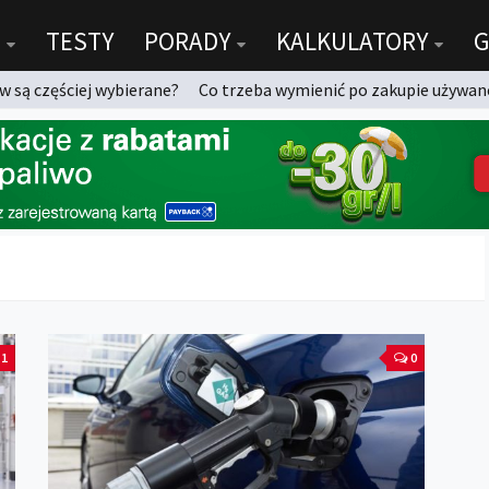
TESTY
PORADY
KALKULATORY
G
 są częściej wybierane?
Co trzeba wymienić po zakupie używan
1
0