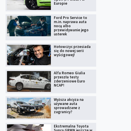
Europie
Ford Pro Service to
m.in. naprawa auta
nocą albo
przewidywanie jego
usterek
Hołowczyc przesiada
się do nowej serii
wyścigowej!
Alfa Romeo Giulia
przeszła testy
zderzeniowe Euro
NCAP!
Wyższa akcyza na
używane auta
sprowadzane z
zagranicy?
Ekstremalna Toyota
Supra GRMN jeszcze w