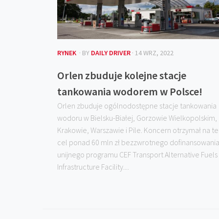
RYNEK
· BY
DAILY DRIVER
· 14 WRZ, 2022
Orlen zbuduje kolejne stacje
tankowania wodorem w Polsce!
Orlen zbuduje ogólnodostępne stacje tankowania
wodoru w Bielsku-Białej, Gorzowie Wielkopolskim,
Krakowie, Warszawie i Pile. Koncern otrzymał na t
cel ponad 60 mln zł bezzwrotnego dofinansowania
unijnego programu CEF Transport Alternative Fuels
Infrastructure Facility....