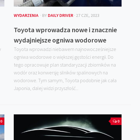
WYDARZENIA
· BY
DAILY DRIVER
· 27 CZE, 2023
Toyota wprowadza nowe i znacznie
wydajniejsze ogniwa wodorowe
y
Toyota wprowadzi niebawem najnowocześniejsze
ogniwa wodorowe o większej gęstości energii. Do
tego opracowuje plan standaryzacji zbiorników na
wodór oraz konwersję silników spalinowych na
wodorowe. Tym samym, Toyota podobnie jak cała
Japonia, dalej widzi przyszłość...
0
0