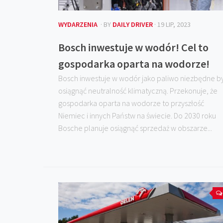
WYDARZENIA
· BY
DAILY DRIVER
· 19 LIP, 2023
Bosch inwestuje w wodór! Cel to
gospodarka oparta na wodorze!
Bosch inwestuje w wodór jako paliwo niezbędne b
osiągnąć neutralność klimatyczną. Przekonuje, że
gospodarka oparta na wodorze to przyszłość
Niemiec i innych Państw na świecie. Do 2030 roku
Bosche planuje osiągnąć sprzedaż w obszarze...