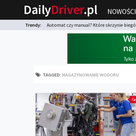
Daily
Driver
.pl
NOWOŚCI
Trendy:
Automat czy manual? Które skrzynie biegów
karnych?
TAGGED:
MAGAZYNOWANIE WODORU