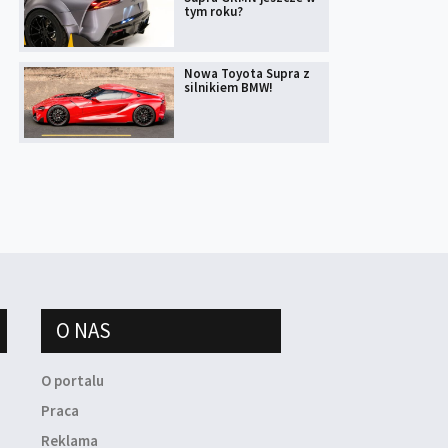
tym roku?
Nowa Toyota Supra z
silnikiem BMW!
O NAS
O portalu
Praca
Reklama