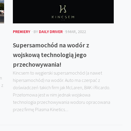
PREMIERY
· BY
DAILY DRIVER
· 9 MAR, 2022
Supersamochód na wodór z
wojskową technologią jego
przechowywania!
Kincsem to węgierski supersamochód (a nawet
en
hipersamochód) na wodór. Auto ma czerpać z
 z
doświadczeń takich firm jak McLaren, BAK i Ricardo.
Przełomowa jest w nim jednak wojskowa
technologia przechowywania wodoru opracowana
przez firmę Plasma Kinetics....