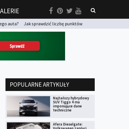
ALERIE
ego auta?
Jak sprawdzić liczbę punktów
POPULARNE ARTYKUŁY
Najtańszy hybrydowy
SUV Tiggo 4 ma
imponujące dane
techniczne
Afera Dieselgate:
Volkswagen zapłaci