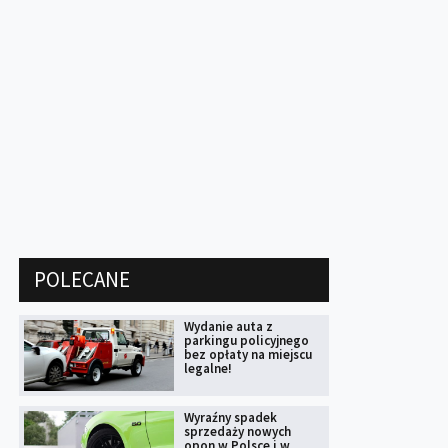
POLECANE
Wydanie auta z
parkingu policyjnego
bez opłaty na miejscu
legalne!
Wyraźny spadek
sprzedaży nowych
opon w Polsce i w