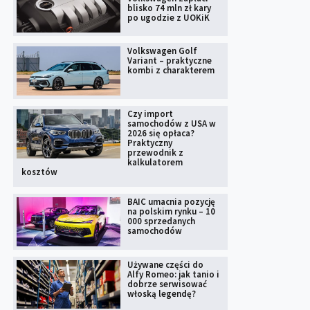
blisko 74 mln zł kary
po ugodzie z UOKiK
Volkswagen Golf
Variant – praktyczne
kombi z charakterem
Czy import
samochodów z USA w
2026 się opłaca?
Praktyczny
przewodnik z
kalkulatorem
kosztów
BAIC umacnia pozycję
na polskim rynku – 10
000 sprzedanych
samochodów
Używane części do
Alfy Romeo: jak tanio i
dobrze serwisować
włoską legendę?