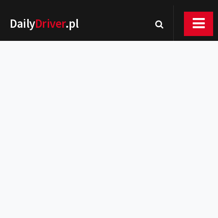
Daily
Driver
.pl
Nowości
Premiery
Rynek
Drogi
Zmiany w prawie
Wydarzenia
MOTORsport
Testy
Porady
Zakup i eksploatacja