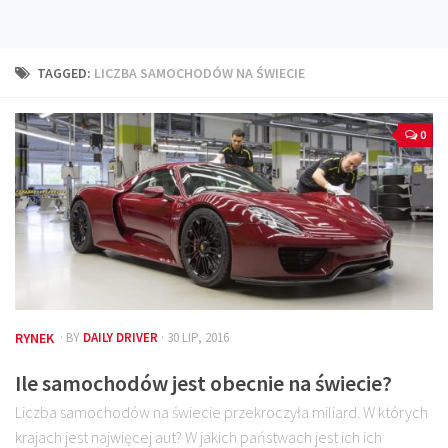
Technika
Prawo
TAGGED:
LICZBA SAMOCHODÓW NA ŚWIECIE
Technika jazdy
Oświetlenie
0
Kalkulatory
Przelicznik mocy
Auto z niemiec
Galerie
RYNEK
· BY
DAILY DRIVER
· 30 LIP, 2016
Ile samochodów jest obecnie na świecie?
Liczba samochodów na świecie przekroczyła miliard. W których
krajach jest najwięcej aut? W jakich państwach jest ich ich