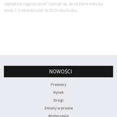
największe zagęszczenie? Szacuje się, że na Ziemi mieszka
około 7,3 miliarda ludzi. W 2015 roku liczba...
NOWOŚCI
Premiery
Rynek
Drogi
Zmiany w prawie
Wydarzenia