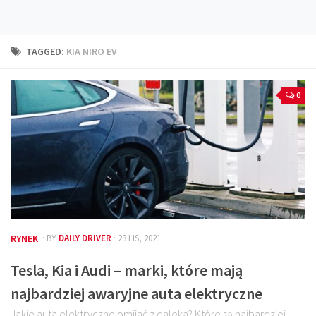
Technika
Prawo
TAGGED:
KIA NIRO EV
Technika jazdy
Oświetlenie
0
Kalkulatory
Przelicznik mocy
Auto z niemiec
Galerie
RYNEK
· BY
DAILY DRIVER
· 23 LIS, 2021
Tesla, Kia i Audi – marki, które mają
najbardziej awaryjne auta elektryczne
Jakie auta elektryczne omijać z daleka? Które są najbardziej