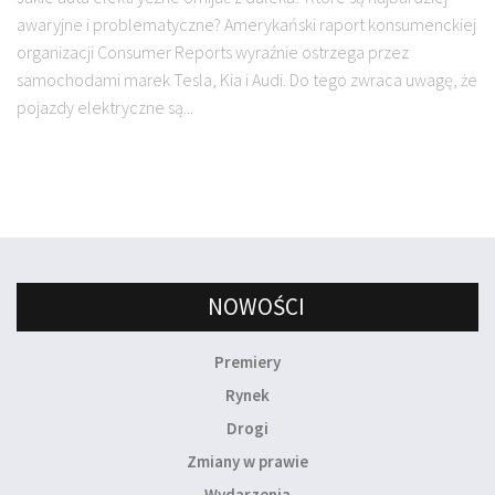
awaryjne i problematyczne? Amerykański raport konsumenckiej
organizacji Consumer Reports wyraźnie ostrzega przez
samochodami marek Tesla, Kia i Audi. Do tego zwraca uwagę, że
pojazdy elektryczne są...
NOWOŚCI
Premiery
Rynek
Drogi
Zmiany w prawie
Wydarzenia