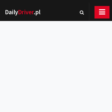
Daily
Driver
.pl
Nowości
Premiery
Rynek
Drogi
Zmiany w prawie
Wydarzenia
MOTORsport
Testy
Porady
Zakup i eksploatacja