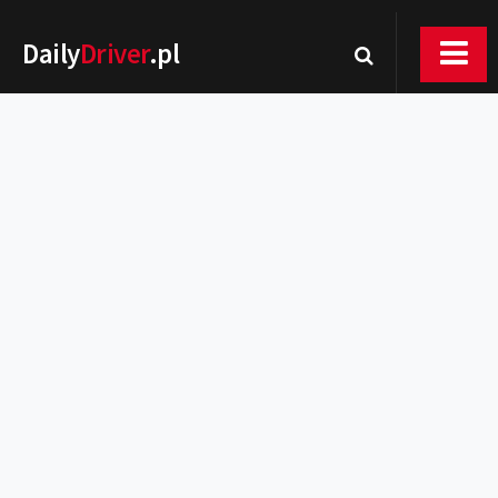
Daily
Driver
.pl
Nowości
Premiery
Rynek
Drogi
Zmiany w prawie
Wydarzenia
MOTORsport
Testy
Porady
Zakup i eksploatacja