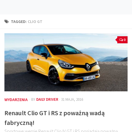
Technika
Prawo
TAGGED:
CLIO GT
Technika jazdy
Oświetlenie
0
Kalkulatory
Przelicznik mocy
Auto z niemiec
Galerie
WYDARZENIA
· BY
DAILY DRIVER
· 31 MAJA, 2016
Renault Clio GT i RS z poważną wadą
fabryczną!
Sportowe wersje Renault Clio IV GT i RS posiadają poważną