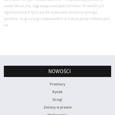
wadę fabryczną, zagrażającą bezpieczeństwu. W niektórych
egzemplarzach tych aut źle wykonano poszycie tylnego
spoilera, co grozi jego oderwaniem w trakcie jazdy! Usterka jest
na...
NOWOŚCI
Premiery
Rynek
Drogi
Zmiany w prawie
Wydarzenia