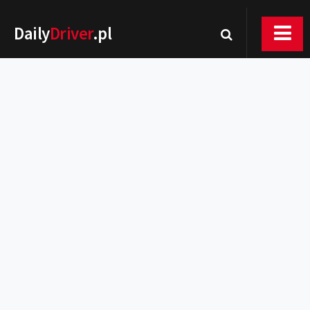
Daily
Driver
.pl
Nowości
Premiery
Rynek
Drogi
Zmiany w prawie
Wydarzenia
MOTORsport
Testy
Porady
Zakup i eksploatacja