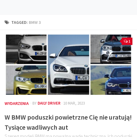
Technika
Prawo
TAGGED:
BMW 3
Technika jazdy
Oświetlenie
1
Kalkulatory
Przelicznik mocy
Auto z niemiec
Galerie
WYDARZENIA
· BY
DAILY DRIVER
· 10 MAR, 2023
W BMW poduszki powietrzne Cię nie uratują!
Tysiące wadliwych aut
Szereg modeli BMW ma poważną wadę techniczną. Ich poduszki