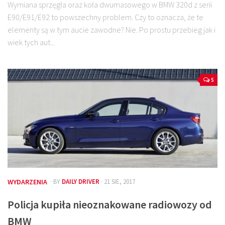
Wymiana sprzęgła oraz koła dwumasowego w BMW 320d z serii
E90/E91/E92 to powszechny problem. Czy to oznacza, że te
elementy są w tym aucie zawodne? Nie. Po prostu przebieg jak i
wiek tych aut...
5
WYDARZENIA
· BY
DAILY DRIVER
· 21 SIE, 2017
Policja kupiła nieoznakowane radiowozy od
BMW