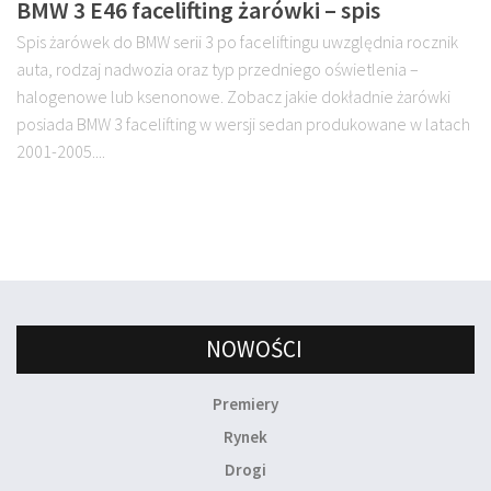
BMW 3 E46 facelifting żarówki – spis
Spis żarówek do BMW serii 3 po faceliftingu uwzględnia rocznik
auta, rodzaj nadwozia oraz typ przedniego oświetlenia –
halogenowe lub ksenonowe. Zobacz jakie dokładnie żarówki
posiada BMW 3 facelifting w wersji sedan produkowane w latach
2001-2005....
NOWOŚCI
Premiery
Rynek
Drogi