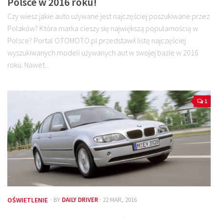
Polsce w 2016 roku!
Czy wiesz jakie auto używane jest najczęściej poszukiwane przez
Polaków? Która marka cieszy się największą popularnością w
Polsce? Portal OTOMOTO.pl przedstawił listę najczęściej
wyszukiwanych modeli używanych aut w swojej bazie w 2016
roku. Nawet...
1
OŚWIETLENIE
· BY
DAILY DRIVER
· 22 MAR, 2016