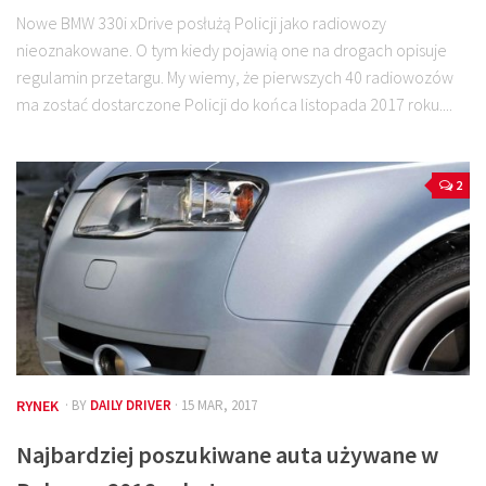
Nowe BMW 330i xDrive posłużą Policji jako radiowozy
nieoznakowane. O tym kiedy pojawią one na drogach opisuje
regulamin przetargu. My wiemy, że pierwszych 40 radiowozów
ma zostać dostarczone Policji do końca listopada 2017 roku....
2
RYNEK
· BY
DAILY DRIVER
· 15 MAR, 2017
Najbardziej poszukiwane auta używane w