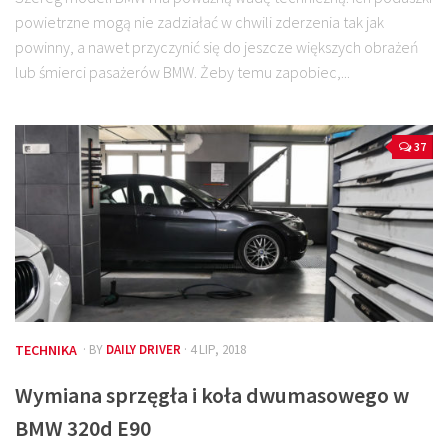
powietrzne mogą nie zadziałać w chwili zderzenia tak jak
powinny, a nawet przyczynić się do jeszcze większych obrażeń
lub śmierci pasażerów BMW. Żeby temu zapobiec,...
37
TECHNIKA
· BY
DAILY DRIVER
· 4 LIP, 2018
Wymiana sprzęgła i koła dwumasowego w
BMW 320d E90