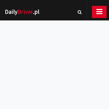
Daily
Driver
.pl
Nowości
Premiery
Rynek
Drogi
Zmiany w prawie
Wydarzenia
MOTORsport
Testy
Porady
Zakup i eksploatacja