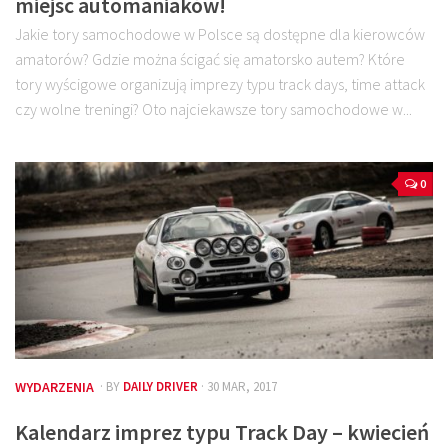
miejsc automaniaków!
Jakie tory samochodowe w Polsce są dostępne dla kierowców
amatorów? Gdzie można ścigać się amatorsko autem? Które
tory wyścigowe organizują imprezy typu track days, time attack
czy wolne treningi? Oto najciekawsze tory samochodowe w...
0
WYDARZENIA
· BY
DAILY DRIVER
· 30 MAR, 2017
Kalendarz imprez typu Track Day – kwiecień