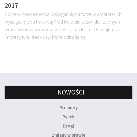
2017
Gdzie w Polsce można pościgać się na torze w amatorskich
wyścigach typu track day? Od kwietnia sezon dla rządnych
wrażeń kierowców rusza w Polsce na dobre. Oto najbliższe
imprezy typu track day, które odbędą się...
NOWOŚCI
Premiery
Rynek
Drogi
Zmiany w prawie