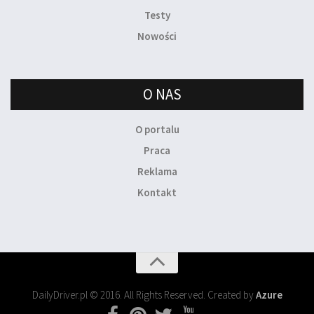
Testy
Nowości
O NAS
O portalu
Praca
Reklama
Kontakt
DailyDriver.pl © 2016. All Rights Reserved. Created by
Azure