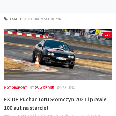
Technika
Prawo
TAGGED:
AUTODROM SŁOMCZYN
Technika jazdy
Oświetlenie
0
Kalkulatory
Przelicznik mocy
Auto z niemiec
Galerie
MOTORSPORT
· BY
DAILY DRIVER
· 15 MAR, 2021
EXIDE Puchar Toru Słomczyn 2021 i prawie
100 aut na starcie!
Pierwsza runda EXIDE Pucharu Toru Słomczyn 2021 za nami.