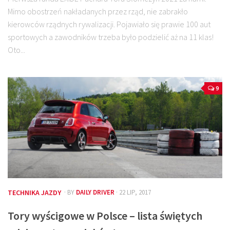
Mimo obostrzeń nakładanych przez rząd, nie zabrakło
kierowców rządnych rywalizacji. Pojawiało się prawie 100 aut
sportowych a zawodników trzeba było podzielić aż na 11 klas!
Oto...
9
TECHNIKA JAZDY
· BY
DAILY DRIVER
· 22 LIP, 2017
Tory wyścigowe w Polsce – lista świętych